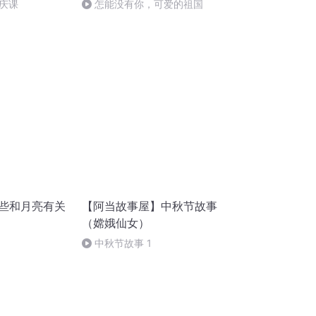
庆课
怎能没有你，可爱的祖国
那些和月亮有关
【阿当故事屋】中秋节故事
（嫦娥仙女）
中秋节故事 1