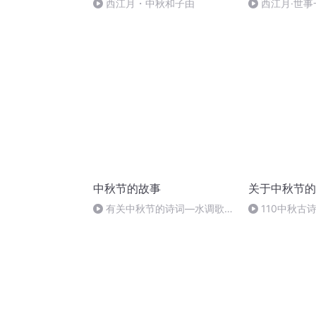
西江月・中秋和子由
西江月·世事
中秋节的故事
关于中秋节的
有关中秋节的诗词―水调歌
110中秋古
头.明月几时有
月夜忆舍弟