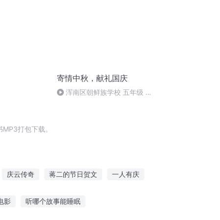
寄情中秋，献礼国庆
浑南区朝鲜族学校 五年级 孙
多永
MP3打包下载。
庆云传奇
蒋二的节日贺文
一人有庆
子的情人节
加里加里
那年那月那时节
电影
听哪个故事能睡眠