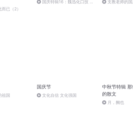
国庆特辑16：魏迅化口技 二
支教老师的国
胡 东方红+一般唱法和原生态
此而已（2）
国庆节
中秋节特辑 
的散文
的祖国
文化自信 文化强国
月，阙也