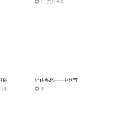
4、赏月990
习俗
记住乡愁——中秋节
习俗
序