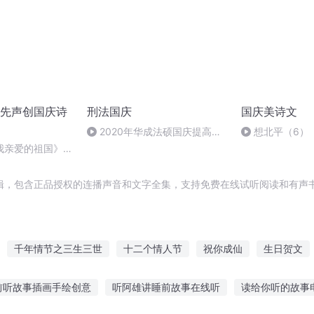
先声创国庆诗
刑法国庆
国庆美诗文
2020年华成法硕国庆提高班
想北平（6）
刑法陈 (26)
我亲爱的祖国》温
辑，包含正品授权的连播声音和文字全集，支持免费在线试听阅读和有声书
千年情节之三生三世
十二个情人节
祝你成仙
生日贺文
我是祝二狗
大庆皇太子
明日祝词
她的贺先生
快斗与青
前听故事插画手绘创意
听阿雄讲睡前故事在线听
读给你听的故事