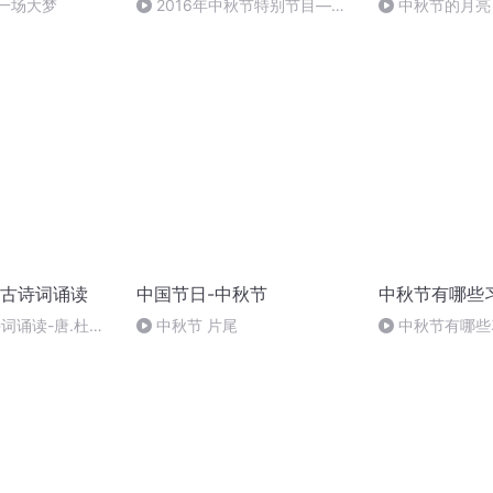
一场大梦
2016年中秋节特别节目—夏
中秋节的月亮
雨品诗成品
古诗词诵读
中国节日-中秋节
中秋节有哪些
诗词诵读-唐.杜甫-
中秋节 片尾
中秋节有哪些