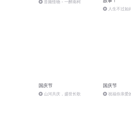
故事！
音频怪物 - 一醉南柯
人生不过如
国庆节
国庆节
山河共庆，盛世长歌
祝福你亲爱