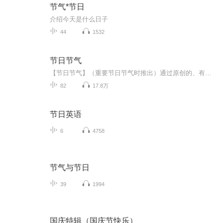
节气*节日
介绍今天是什么日子
44
1532
节日节气
【节日节气】（重要节日节气时推出）通过原创的、有趣味的节日节气故事讲述该节日或节气的气候特点、风俗习惯，让孩子在听故事的过程中了解节日节气、中外文化。
82
17.8万
节日英语
6
4758
节气与节日
39
1994
国庆特辑（国庆节快乐）