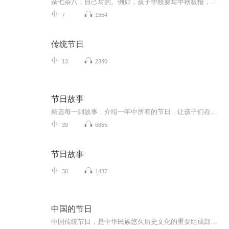
杂七杂八，自己写的。例如，孩子学校要写中秋板报，没合适的，自己总结了一个。
7
1554
传统节日
13
2340
节日故事
精选每一则故事，介绍一年中所有的节日，让孩子们在过节日的时候更加了解节日的由来，给孩子们阳光成长带来宝贵的养分
39
6855
节日故事
30
1437
中国的节日
中国传统节日，是中华民族悠久历史文化的重要组成部分，形式多样、内容丰富。传统节日的形成，是一个民族或国家的历史文化长期积淀凝聚的过程。中华民族的古老传统节日，涵盖了原始信仰、祭祀文化、天文历法、易理术数等人文与自然文化内容，蕴含着深邃丰...