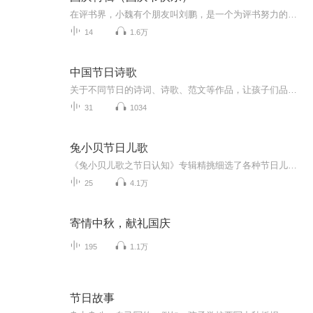
在评书界，小魏有个朋友叫刘鹏，是一个为评书努力的小伙子。在2021年国庆期间，他想弄个特辑，便烦劳我给他录个爱国题材的评书小段儿。这种事情，不是特殊情况，小魏一般不会拒绝，也就给其录了一个《鲁迅踢鬼》，等他传完，我再传到我的专辑里。另外，小...
14
1.6万
中国节日诗歌
关于不同节日的诗词、诗歌、范文等作品，让孩子们品鉴、欣赏。
31
1034
兔小贝节日儿歌
《兔小贝儿歌之节日认知》专辑精挑细选了各种节日儿歌，将各地节日民俗与儿歌完美结合，让宝宝在欢唱的同时，从歌曲中了解各地的传统节日与民俗风情，增长见闻。
25
4.1万
寄情中秋，献礼国庆
195
1.1万
节日故事