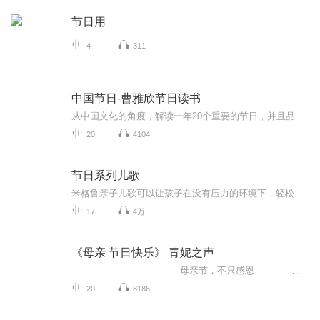
节日用
4
311
中国节日-曹雅欣节日读书
从中国文化的角度，解读一年20个重要的节日，并且品读与节日相关的诗词、名著等文学作品。对于中国传统节日，是一种古今文化背景的梳理，对于重要西方节日，是一种中外文化对应的比照。 讲读节日共包括：元旦、春节、情人节、元宵节、三八妇女节、清明节、世界读书日、五一劳动节、五四青年节、母亲节、六一儿童节、端午节、父亲节、七夕节、教师节、中秋节、九二八祭孔日、十一国庆节、感恩节、重阳节。 曹雅欣个人微信公号：国学是活的By雅欣 （guoxueshihuode） 关注公号可阅读更多文字版全文。
20
4104
节日系列儿歌
米格鲁亲子儿歌可以让孩子在没有压力的环境下，轻松体验英文的韵律感，锻炼孩子的英语听力，让孩子在不知不觉中模仿学唱英语儿歌，从而学习到英语！关注公众号：麦禾教育获得更多的儿歌哦～
17
4万
《母亲 节日快乐》 青妮之声
母亲节，不只感恩 母亲节起源于美国。1906年5月9日，美国费城的安娜·贾薇丝的母亲不幸去世，她悲痛万分。在次年母亲逝世周年忌日，安娜小姐组织了追思母亲的活动，并鼓励他...
20
8186