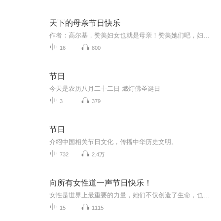
天下的母亲节日快乐
作者：高尔基，赞美妇女也就是母亲！赞美她们吧，妇女＿也就是母亲，整个世界都是她们用乳汁养育起来的。没有阳光，花不能茂盛；没有母亲，既没有英雄，也没有诗人！母亲是山麓，是源泉，我们儿女则是从山麓的怀中流滴出的大江长河。母亲是深海，我们儿女...
16
800
节日
今天是农历八月二十二日 燃灯佛圣诞日
3
379
节日
介绍中国相关节日文化，传播中华历史文明。
732
2.4万
向所有女性道一声节日快乐！
女性是世界上最重要的力量，她们不仅创造了生命，也塑造了社会。她们是生命最温馨的滋养。我用声音传递我对女性的节日祝福，我希望更多的男性能听一下我的声音，因为我和你们一样，是母亲的儿子，妻子的丈夫，女儿的父亲。
15
1115