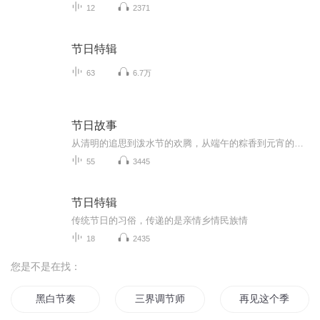
12
2371
节日特辑
63
6.7万
节日故事
从清明的追思到泼水节的欢腾，从端午的粽香到元宵的灯火～ 本专辑精选经典传统节日故事，串联起一个个耳熟能详的传统节日传说。每一段故事都藏着古人的智慧与期许，每一个节日都承载着浓厚的家国情怀。让我们在聆听中解锁节日密码，传承文化基因，感受中华...
55
3445
节日特辑
传统节日的习俗，传递的是亲情乡情民族情
18
2435
您是不是在找：
黑白节奏
三界调节师
再见这个季节