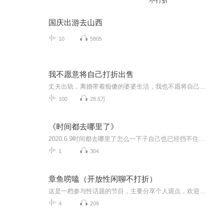
不打折
国庆出游去山西
10
5805
我不愿意将自己打折出售
丈夫出轨，离婚带着痴傻的婆婆生活，我也不愿将自己打折处理，不将就、不凑合、不是真爱，我也不要
100
28.5万
《时间都去哪里了》
2020.6.9时间都去哪里了怎么一下子自己也已经挡不住的白发还有爬上来的满脸皱纹不再年轻虽然不再年轻 但还是可以寻找青春可以寻找些精彩些找点时间陪陪老人找机会陪陪孩子多陪陪爱人和自己祝福群里伙伴都能看到时间都去哪里了祝福大家充实每一天
1
304
章鱼唠嗑（开放性闲聊不打折）
这是一档参与性话题的节目，主要分享个人观点，欢迎评论区留言讨论。
4
209