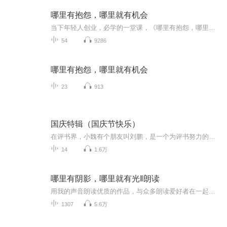
哪里有抱怨，哪里就有机会
当下年轻人创业，必学的一堂课，《哪里有抱怨，哪里就有机会》在这个人人都能成为创业者的时代，几乎每个创业者都会经历困惑、迷茫、失落、坎坷…会遭遇资金、市场、团队、管理等各种问题，他们渴望获得一些成功者的指点和帮助，希望成功者沉淀出的宝贵经验能让他们有所启发。 从“骗子”、“疯子”、“狂人”到打造出一个阿里巴巴王国，马云无疑是这个时代最具有代表性的草根英雄和创业偶像。本有声书以商界奇才马云为主题，选取大量真实生动的故事，全面解析他的商业智慧与人生哲学。
54
9286
哪里有抱怨，哪里就有机会
23
913
国庆特辑（国庆节快乐）
在评书界，小魏有个朋友叫刘鹏，是一个为评书努力的小伙子。在2021年国庆期间，他想弄个特辑，便烦劳我给他录个爱国题材的评书小段儿。这种事情，不是特殊情况，小魏一般不会拒绝，也就给其录了一个《鲁迅踢鬼》，等他传完，我再传到我的专辑里。另外，小...
14
1.6万
哪里有阴影，哪里就有光‖朗读
用我的声音朗读优质的作品，与众多朗读爱好者在一起交流！
1307
5.6万