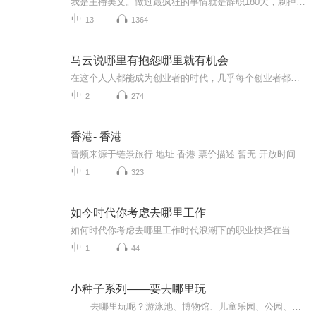
我是主播美文。做过最疯狂的事情就是辞职180天，剃掉头发外出穷游外出看不一下的风景，是我努力工作的目标做这个节目，美文是想把看到过、感受过的风景和大家分享希望大家可以在工作之余，去感受祖国的大好河山人在职场、心在旅行每周末更新，欢迎大家订阅...
13
1364
马云说哪里有抱怨哪里就有机会
在这个人人都能成为创业者的时代，几乎每个创业者都会经历困苦、迷茫、失落、坎坷……会遭遇资金、市场、团队、管理等各种问题，他们渴望获得一些成功者的指点和帮助，希望成功者沉淀出的宝贵经验能给他们有所启发。 从“骗子”、“疯子”、“狂人”到打造...
2
274
香港- 香港
音频来源于链景旅行 地址 香港 票价描述 暂无 开放时间 全天 乘车信息 暂无
1
323
如今时代你考虑去哪里工作
如何时代你考虑去哪里工作时代浪潮下的职业抉择在当今这个快速发展，充满变化的时代，选择去哪里工作成为了一个至关重要且令人深思的问题。这一抉择不仅关乎我们的经济收入，更与个人的成长，生活质量以及未来的发展方向紧密相连。大城市工作，意味着更多...
1
44
小种子系列——要去哪里玩
去哪里玩呢？游泳池、博物馆、儿童乐园、公园、快餐店、图书馆都是小朋友常去的公共场所。不过，公共场所应该遵守规则和礼仪，还应该注意安全问题，如果有不恰当的行为出现，那会发生什么事呢？ 这是一本【翻翻书】，书中的公共场所都用小朋友喜欢的大场景来体现，大场景中有很多可以揭开的小卡片，卡片的正面多是一些不恰当的行为，鼓励孩子自己发现问题，然后揭开卡片，找出答案。 这本书意在提醒宝宝多多注意自己的行为，既是一本教宝宝懂得文明...