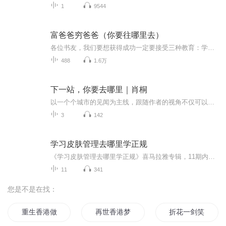
1
9544
富爸爸穷爸爸（你要往哪里去）
各位书友，我们要想获得成功一定要接受三种教育：学校教育、职业教育、财商教育。因为学校没有开设财商教育的课程，所以很多人只接受了前两种教育，本专辑可以帮助你打开你财商学习的大门，帮你看到一个全新的世界，是富人的世界。穷人和富人之间的差别不...
488
1.6万
下一站，你要去哪里｜肖桐
以一个个城市的见闻为主线，跟随作者的视角不仅可以体会到纽约出租车司机的美国梦，也可以与柯克兰帕金森老妇人的文学激情产生共鸣。全文充满了浪漫心绪和异国风趣。
3
142
学习皮肤管理去哪里学正规
《学习皮肤管理去哪里学正规》喜马拉雅专辑，11期内容，10期免费，1期付费。系统解析皮肤管理学习之道，免费内容标题逐层递进，助你快速入门。付费专辑深入剖析，10篇系统文章集结，教你如何正规学习皮肤管理。想成为皮肤管理达人？快来收听！皮肤管理正规...
11
341
您是不是在找：
重生香港做土豪
再世香港梦
折花一剑笑天下