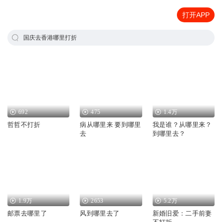
打开APP
国庆去香港哪里打折
692
475
1.4万
哲哲不打折
病从哪里来 要到哪里
我是谁？从哪里来？
去
到哪里去？
1.9万
2653
5.2万
邮票去哪里了
风到哪里去了
新婚旧爱：二手前妻