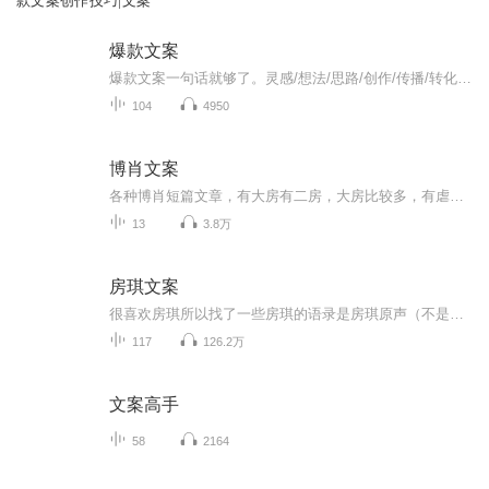
款文案创作技巧|文案
爆款文案
爆款文案一句话就够了。灵感/想法/思路/创作/传播/转化当今社会最重要的营销就是“书名”“标题”“称号”以及“经典台词”等这些能够瞬间刺激受重心坎，并掌握对方心理活动的一句话即称为广告文案力。文案就如同销售人员的口才一样重要网络营销所造成的新...
104
4950
博肖文案
各种博肖短篇文章，有大房有二房，大房比较多，有虐有甜。郑重声明！所有文章都是本人原创，侵权必究！
13
3.8万
房琪文案
很喜欢房琪所以找了一些房琪的语录是房琪原声（不是我)我只是大自然的搬运工
117
126.2万
文案高手
58
2164