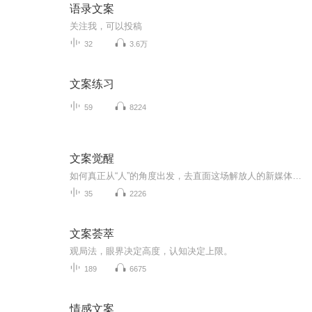
语录文案
关注我，可以投稿
32
3.6万
文案练习
59
8224
文案觉醒
如何真正从“人”的角度出发，去直面这场解放人的新媒体传播变革？如何面临变革中的困境和挑战？ 《文案觉醒：激活新媒体人内容创作的本能》指引新媒体行业的内容创作人系统思考新媒体内容创作的方法。 主讲文案创作方法论——内容涉及你所关心的命...
35
2226
文案荟萃
观局️法，眼界决定高度，认知决定上限。
189
6675
情感文案