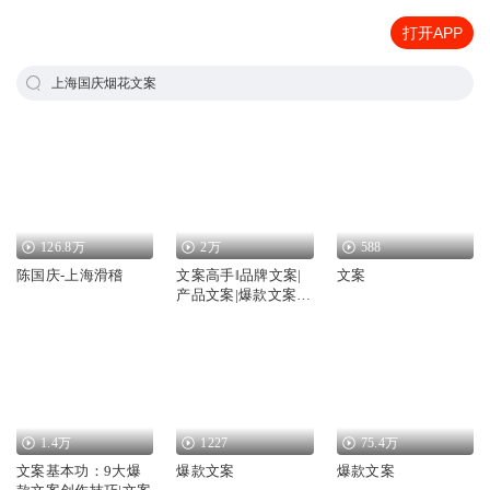
打开APP
上海国庆烟花文案
126.8万
2万
588
陈国庆-上海滑稽
文案高手‖品牌文案|
文案
产品文案|爆款文案‖
写作指南
1.4万
1227
75.4万
文案基本功：9大爆
爆款文案
爆款文案