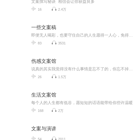
文案撰写秘诀 相信会让你获益良多
16
2.4万
一些文案稿
即便无人喝彩，也要守住自己的人生愿得一人心，免得老相亲o(*￣︶￣*)o
83
3531
伤感文案馆
说真的其实我觉得没有什么事情是忘不了的，你忘不掉是因为你还对ta抱有幻想，可是你又知道ta也会想你吗?别自作多情了，人家可能早就全身而退了，就留你一个人再那走不出来…
26
1.5万
生活文案馆
每个人的人生都有低谷，愿短短的话语能带给你些许温暖
168
2万
文案与演讲
54
2011