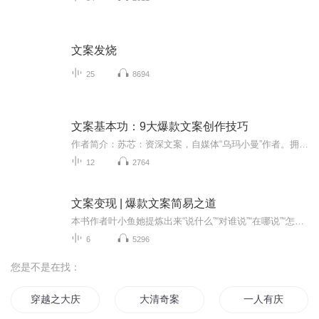
文案发烧
25
8694
文案基本功：9大爆款文案创作技巧
作者简介：苏芯：资深文案，自媒体“乌玛小曼”作者。拥有多年大型互联网公司文案策划、市场公关经验，服务过网易、今日头条等公司，在文案撰写、营销策划、新媒体运营等领域具有一线实战经验与独到的理论心得，擅长分享文案写作方法与技巧。数英网、知乎...
12
2764
文案变现 | 爆款文案简易之道
本书作者叶小鱼她提炼出来“说什么”“对谁说”“在哪说”“怎么说”4个写出有效文案的黄金步骤，运用这个文案思路，能解决大部分文案工作中的问题。
6
5296
您是不是在找：
穿越之大庆帝国
大清奇案
一人有庆