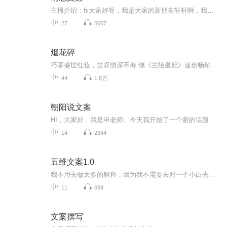
主播介绍：hi大家好呀，我是大家的新朋友轩轩啊，我出身一个书香门第，播音主持是我儿时的梦想经过努力也没辜负长辈们的期望。直到现在，也是保持对自己有声艺术的热爱和执着。我长着一张娃娃脸长相甜美，声线御姐女频是一个人们口中的逆龄中年少女，生活...
27
5007
烟花碎
巧摹盛世红妆，笑叹情深不寿 继《兰陵皇妃》速创畅销神话后千万读者深情呼唤 古言天后、飞魔幻当家花旦杨千紫 再次演绎凄美神伤的旷世绮恋 字字珠玑 句句倾心 与她共赴一场灿若烟花的古典爱情盛宴 《烟花碎-盛世红妆》，里面缠绵悱恻的古风小说是我们年少时对爱情的向往。 “似此星辰非昨夜，为谁风露立中宵。”这样的心情，我们都曾经有。——杨千紫 ……巨大的木麒麟里躲藏着八百个贺兰勇士，待我在听云亭放了红色烟花，城外的贺兰军队就会一举攻城，里应外合。 我捂着左肩的伤口，殷红的血液绽放成一朵无望的莲花。 “梅苏……对不起。”我用尽最后一丝力气说。背后的烟火冲天而起，闪烁的却是一簇白光。 如月光，如寒霜。 我点燃的，终究是放弃的信号。 我不得不放弃，因为我发现我做不出任何伤害你的事情。 梅苏，你能明白我的心么？
44
1.8万
朝阳说文案
HI，大家好，我是申老师。今天我开始了一个新的话题——自媒体文案 现在很多的企业都在通过软文进行吸粉、活动宣传，大多是微信订阅号、今日头条、或知乎等。可是有些文案的宣传效果并不好，没人看，更没人转发，到底是为什么呢？ 大家都有这样的同感 ：这篇文章我看不下去！ 比如逻辑混乱、语言苍白、缺乏故事性、排版脏乱差等等。 抛开文章本身内容不说，这样的文章语言、逻辑、排版方面在硬伤 由朝阳老师，给大家逐一解决。
14
2364
五维文案1.0
我不用去做太多的解释，因为我不需要去对一个小白去讲文案策划多么重要，直到你学习过我的一些免费干货而且去赚钱的时候，你自然会知道，无论如何你都要学会文案策划！我们在日常生活中，在所有的生意中，都需要文案策划。你有看过，不用文案说明的项目吗？你有看过，没有说出文字的演说吗？你有上过，不需要任何语言就能学习到的科目吗？文案无处不在，策划，就是我们生活的每个步骤。不会文案策划，到底有什么坏处？第一，你没有办法理解一些项目的思路，导致你没办法赚更多的钱，甚...
11
684
文案撰写