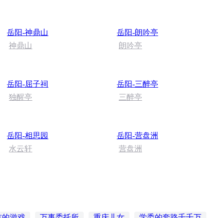
岳阳-神鼎山
岳阳-朗吟亭
神鼎山
朗吟亭
岳阳-屈子祠
岳阳-三醉亭
独醒亭
三醉亭
岳阳-相思园
岳阳-营盘洲
水云轩
营盘洲
吉的游戏
万事委托所
重庆儿女
学委的套路千千万