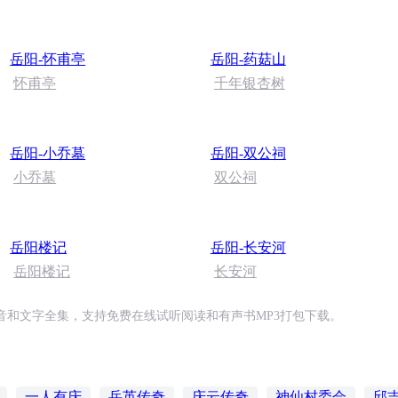
岳阳-怀甫亭
岳阳-药菇山
怀甫亭
千年银杏树
岳阳-小乔墓
岳阳-双公祠
小乔墓
双公祠
岳阳楼记
岳阳-长安河
岳阳楼记
长安河
和文字全集，支持免费在线试听阅读和有声书MP3打包下载。
一人有庆
岳英传奇
庆云传奇
神仙村委会
邱