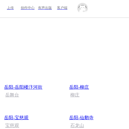
上传
创作中心
有声出版
客户端
岳阳-岳阳楼汴河街
岳阳-柳庄
岳舞台
柳庄
岳阳-宝慈观
岳阳-仙鹅寺
宝慈观
石龙山