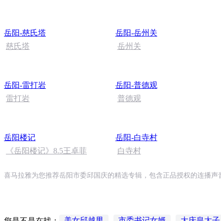
岳阳-慈氏塔
岳阳-岳州关
慈氏塔
岳州关
岳阳-雷打岩
岳阳-普德观
雷打岩
普德观
岳阳楼记
岳阳-白寺村
《岳阳楼记》8.5王卓菲
白寺村
喜马拉雅为您推荐岳阳市委邱国庆的精选专辑，包含正品授权的连播声音
美女邱越男
市委书记女婿
大庆皇太子
您是不是在找：