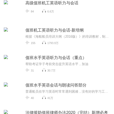
高级值班机工英语听力与会话
84
6.6万
值班机工英语听力与会话-新培纲
根据《海船船员培训大纲（2016版）》的培训教材，制作了英文加中文的录音，希望大家英汉结合、对照记忆，顺利通过考试，拿到适任证书！
155
1793.9万
值班水手英语听力与会话（重点）
帮助考证学子考前突击提升英语水平，加油
31
30.7万
值班水手英语会话与朗读问答部分
普通船员在学习英语时常常遇到困难，没有好的学习工具用来学习水手英语听力与会话，而英语对他们来说，也是最大的难题，好多人在英语面前不知所措，而喜马拉雅这个平台恰好提供了这个好的学习工具，船员朋友门边听边看字幕，直接打到考试的效果，经过长时间的训练，相信大家能够把英语考过去。
40
41万
法律援助值班律师办法2020（完结）新增必考