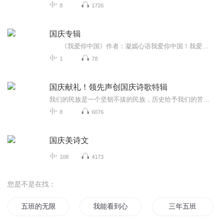
8
1726
国庆专辑
《我爱你中国》作者：凝嫣心语我爱你中国！我爱你春天蓬勃的秧苗；我爱你秋日金黄的硕果。我爱你中国！我爱你青松气质，我爱你红梅品格！我爱你家乡的甜蔗好像乳汁滋润着我的心窝。我爱你中国，我要把最美的歌儿献给你，我的母亲我的祖国。我爱你中国，我爱...
1
78
国庆献礼！领先声创国庆诗歌特辑
我们的民族是一个坚韧不拔的民族，历史给予我们的苦难都变成了闪着金光的勋章！我们的国家是一个龙腾虎跃的国家，那条巨龙正以不可阻挡之势崛起于神奇的东方！------------------------------------------------值此祖国70周年华诞之际，领先声创以诗歌向祖国献礼！用我们的声音、用我们的热血、用我们的灵魂诵读经典爱国篇章，歌颂我们的祖国！永远繁荣富强！
8
6076
国庆美诗文
108
4173
您是不是在找：
五班的无限
我能看到心动值
三年五班