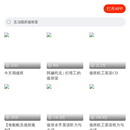
打开APP
五冶国庆值班室
2543
901
22.2万
今天我值班
阿赫托戈 | 灯塔工的
值班机工英语CD
值班室
2928
141.8万
136.9万
【海船船员值班规
值班水手英语听力与
值班机工英语听力与