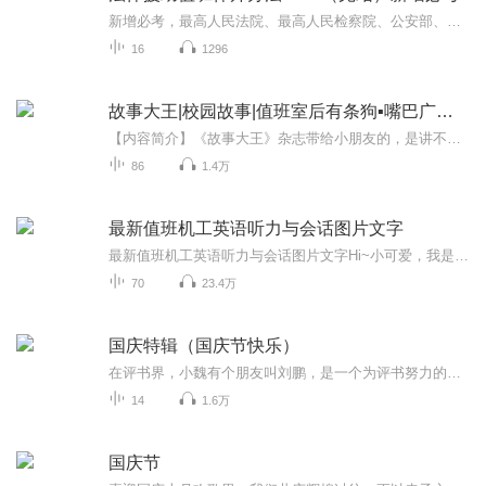
新增必考，最高人民法院、最高人民检察院、公安部、国家安全部、司法部制定《法律援助值班律师工作办法》，2020年8月20日施行。《关于开展法律援助值班律师工作的意见》同时废止。
16
1296
故事大王|校园故事|值班室后有条狗▪嘴巴广播操▪惹我就别想跑
【内容简介】《故事大王》杂志带给小朋友的，是讲不完的精彩故事，看不够的奇妙世界。单就惊奇冒险和侦探故事这两个栏目来说，历年来《故事大王》的编辑们精心为小读者编选了大量精彩好看、惊心动魄的惊奇冒险故事。本书又在此基础上，严选其中的精品故事...
86
1.4万
最新值班机工英语听力与会话图片文字
最新值班机工英语听力与会话图片文字Hi~小可爱，我是春风，满心欢喜，满眼是你，用心陪伴每一个真爱粉！茫茫喜马，与你有缘相遇，我不胜欢喜。我想在每一个你难熬的时刻陪伴你、在你独自疗伤的路上安抚你、在你内心浮躁的时刻宠爱你......真心希望我的用心...
70
23.4万
国庆特辑（国庆节快乐）
在评书界，小魏有个朋友叫刘鹏，是一个为评书努力的小伙子。在2021年国庆期间，他想弄个特辑，便烦劳我给他录个爱国题材的评书小段儿。这种事情，不是特殊情况，小魏一般不会拒绝，也就给其录了一个《鲁迅踢鬼》，等他传完，我再传到我的专辑里。另外，小...
14
1.6万
国庆节