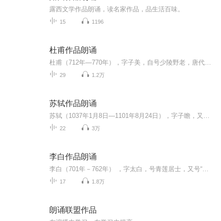
露西文学作品朗诵，读名家作品，品生活百味。
15
1196
杜甫作品朗诵
杜甫（712年—770年），字子美，自号少陵野老，唐代伟大的现实主义诗人，与李白合称“李杜”。原籍湖北襄阳，后徙河南巩县。为了与另两位诗人李商隐与杜牧即“小李杜”区别，杜甫与李白又合称“大李杜”，杜甫也常被称为“老杜”。大历五年（770年）冬，杜甫病逝，时年五十九岁。杜甫在中国古典诗歌中的影响非常深远，被后人称为“诗圣”，他的诗被称为“诗史”。后世称其杜拾遗、杜工部，也称他杜少陵、杜草堂。
29
1.2万
苏轼作品朗诵
苏轼（1037年1月8日—1101年8月24日），字子瞻，又字和仲，号铁冠道人、东坡居士，世称苏东坡、苏仙， 汉族，眉州眉山（今属四川省眉山市）人，祖籍河北栾城，北宋著名文学家、书法家、画家。嘉祐二年（1057年），苏轼进士及第。宋神宗时曾在凤翔、杭州、密州、徐州、湖州等地任职。元丰三年（1080年），因“乌台诗案”被贬为黄州团练副使。宋哲宗即位后，曾任翰林学士、侍读学士、礼部尚书等职，并出知杭州、颍州、扬州、定州等地，晚年因新党执政被贬惠州、儋州。宋徽宗时获大赦北...
22
3万
李白作品朗诵
李白（701年－762年） ，字太白，号青莲居士，又号“谪仙人”，是唐代伟大的浪漫主义诗人，被后人誉为“诗仙”，与杜甫并称为“李杜”，为了与另两位诗人李商隐与杜牧即“小李杜”区别，杜甫与李白又合称“大李杜”。据《新唐书》记载，李白为兴圣皇帝（凉武昭王李暠）九世孙，与李唐诸王同宗。其人爽朗大方，爱饮酒作诗，喜交友。李白深受黄老列庄思想影响，有《李太白集》传世，诗作中多以醉时写的，代表作有《望庐山瀑布》《行路难》《蜀道难》《将进酒》《梁甫吟》《早发白帝城》等多首。
17
1.8万
朗诵联盟作品