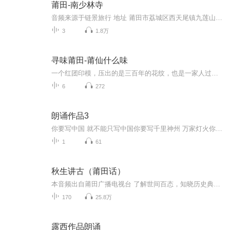
莆田-南少林寺
音频来源于链景旅行 地址 莆田市荔城区西天尾镇九莲山林山村 票价描述 免费开放 开放时间 8:00-18:00 乘车信息 暂无
3
1.8万
寻味莆田-莆仙什么味
一个红团印模，压出的是三百年的花纹，也是一家人过年的仪式。一碗豆浆炒，搅动的是凌晨灶脚的烟火气，也是莆田人骨子里的“好吃不张扬”。这是一档关于莆仙民俗与美食的播客。我们从红团、卤面、焖豆腐，聊到闹元宵、做牙、端午午时水——食物里藏着手艺...
6
272
朗诵作品3
你要写中国 就不能只写中国你要写千里神州 万家灯火你要写五岳雄奇 江河磅礴你要写秦汉的厚重 唐宋的巍峨你要写五千年的漫长九百六十万平方公里的辽阔你要写心的炙热 爱的清澈你要写觉醒年代的光涅槃重生的火你要写两岸飘香的稻花清晨放飞的白鸽你要写愿以...
1
61
秋生讲古（莆田话）
本音频出自莆田广播电视台 了解世间百态，知晓历史典故，倾听传奇故事。
170
25.8万
露西作品朗诵