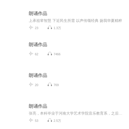
朗诵作品
上承祖辈智慧 下近民生所需 以声传颂经典 扬我华夏精粹
23
1.3万
朗诵作品
62
7466
朗诵作品
20
769
朗诵作品
张亮，本科毕业于河南大学艺术学院音乐教育系，之后分别在河南电视台、旅游卫视担任编辑、摄像、记者、编导、导播等职务，拥有5年电视媒体从业经验。2012年南下广东投身教育行业，在一家知名教育集团旗下学校担任宣传主管，开始接触朗诵艺术，并产生浓厚兴...
53
2.5万