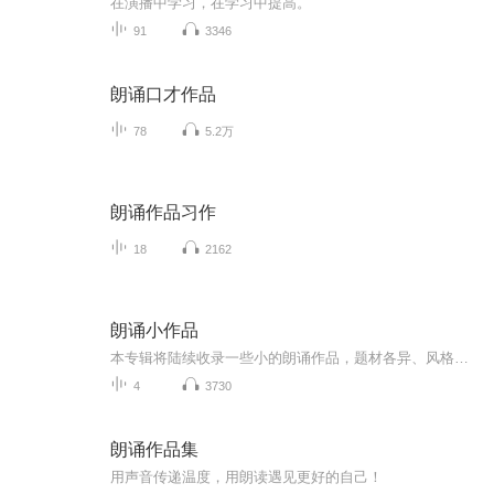
在演播中学习，在学习中提高。
91
3346
朗诵口才作品
78
5.2万
朗诵作品习作
18
2162
朗诵小作品
本专辑将陆续收录一些小的朗诵作品，题材各异、风格不一。朗诵爱好者可以一起多交流
4
3730
朗诵作品集
用声音传递温度，用朗读遇见更好的自己！