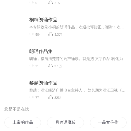
6
215
桐桐朗诵作品
本专辑收录小桐的朗诵作品，欢迎批评指正，谢谢！欢迎订阅~每天更新
504
3.3万
朗诵作品集
朗诵，指清清楚楚的高声诵读。就是把 文字作品 转化为有声语言的创作活动。朗，即声音的清晰、响亮；诵，即背诵。朗诵，就是用清晰、响亮的声音，结合各种语言手段来完善地表达作品思想感情的一种语言艺术。 朗诵是口语交际的一种重要形式。朗诵不仅可以提...
21
3.1万
黎越朗诵作品
黎越：浙江经济广播电台主持人 。曾长期为浙江卫视《亚妮专访》《文学工作室》等文化栏目配音，其主持作品多次荣获国家和省级新闻奖，她朗诵的多部电视散文作品荣获中国电视星光奖。
77
3234
您是不是在找：
上帝的作品
月吟诵魔传
一品女仵作