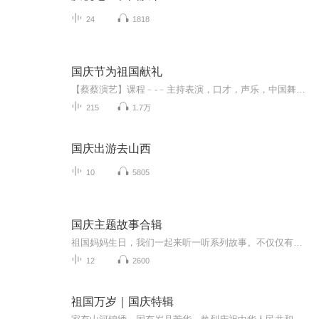
24
1818
国庆节为祖国献礼
【蔡蔡演艺】课程﹣-﹣主持表演，口才，声乐，中国舞，民族舞。独特的小舞台，专业的录音棚，每一位同学都能成为优秀的小明星。独特的教学模式，轻松上课，快乐学习！知名主持人，舞蹈家，高级教师任职授课！江南总校：河沟街42号三楼 18545856430江北分校...
215
1.7万
国庆出游去山西
10
5805
国庆主题故事合辑
祖国妈妈生日，我们一起来听一听系列故事。不仅仅有《我的祖国》，还有红军故事，也有关于战争的故事，让大家体会到和平年代的不易。
12
2600
祖国万岁｜国庆特辑