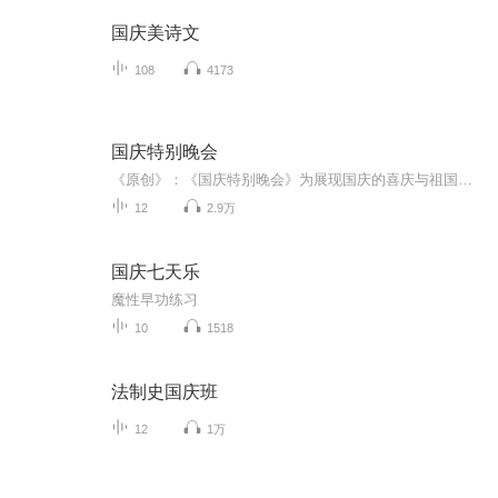
国庆美诗文
108
4173
国庆特别晚会
《原创》：《国庆特别晚会》为展现国庆的喜庆与祖国的深情我将以具体的场景切入从清晨升旗的庄严到街头巷尾的欢庆到历史与当下的交融，用优美的笔触传递对祖国的热爱与自豪！用诗歌和情感美文形式，歌颂祖国的繁荣富强，祝人民幸福安康！
12
2.9万
国庆七天乐
魔性早功练习
10
1518
法制史国庆班
12
1万