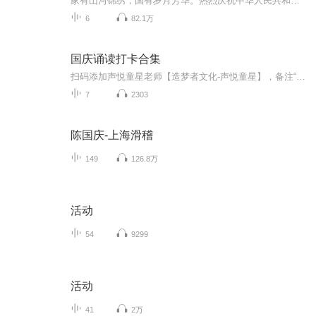
家有山河锦绣，国有岁月芳华。热烈庆祝中华人民共和国成立73周年！
6
82.1万
国庆诵读打卡合集
扫码添加声悦童星老师【造梦者文化-声悦童星】，备注“诵读打卡”报名，已添加好友的，直接发送“诵读打卡”报名，报名成功后进入社群。
7
2303
陈国庆-上海滑稽
149
126.8万
活动
54
9299
活动
41
2万