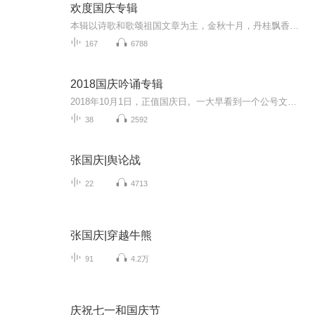
欢度国庆专辑
本辑以诗歌和歌颂祖国文章为主，金秋十月，丹桂飘香，在这个充满丰收喜悦的季节里，我们满怀激动和自豪，迎来了中华人民共和国76周年华诞。这不仅是一个庄重的纪念日，更是全体中华儿女共同欢庆的盛大的节日，承载着深厚的民族情感和历史意义.
167
6788
2018国庆吟诵专辑
2018年10月1日，正值国庆日。一大早看到一个公号文章，正是文天祥的《己卯十月一日至燕越五日罹狴犴有感而赋》。当然，彼十一非当今的十一。不过数字的巧合还是让人感触，今天拿来读一读，体味一番历史英杰的民族情怀，恰也当时。 根据诗题来看，这组诗是写于十月一日至十月五日之间，是文天祥被俘之后所作，这些诗作不仅有凛凛正气，更也能看的到他百端交集的复杂情感。另一首于右任先生的《望大陆》，微信公号有称《望乡》，一句“山之上国之殇”荡气回肠，一并兴起拿来读了一读。仓促间多有瑕疵...
38
2592
张国庆|舆论战
22
4713
张国庆|穿越牛熊
91
4.2万
庆祝七一和国庆节