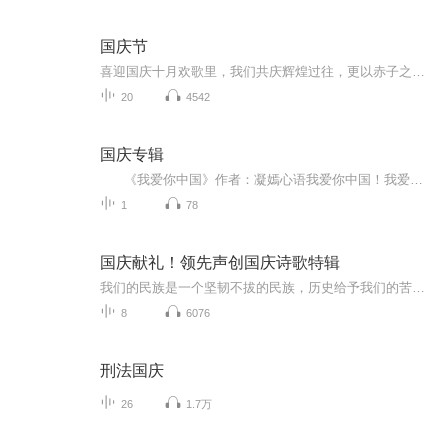
国庆节
喜迎国庆十月欢歌里，我们共庆辉煌过往，更以赤子之心，向未来书写滚烫的誓言——这盛世，值得我们以热爱相拥。
20
4542
国庆专辑
《我爱你中国》作者：凝嫣心语我爱你中国！我爱你春天蓬勃的秧苗；我爱你秋日金黄的硕果。我爱你中国！我爱你青松气质，我爱你红梅品格！我爱你家乡的甜蔗好像乳汁滋润着我的心窝。我爱你中国，我要把最美的歌儿献给你，我的母亲我的祖国。我爱你中国，我爱...
1
78
国庆献礼！领先声创国庆诗歌特辑
我们的民族是一个坚韧不拔的民族，历史给予我们的苦难都变成了闪着金光的勋章！我们的国家是一个龙腾虎跃的国家，那条巨龙正以不可阻挡之势崛起于神奇的东方！------------------------------------------------值此祖国70周年华诞之际，领先声创以诗歌向祖国献礼！用我们的声音、用我们的热血、用我们的灵魂诵读经典爱国篇章，歌颂我们的祖国！永远繁荣富强！
8
6076
刑法国庆
26
1.7万