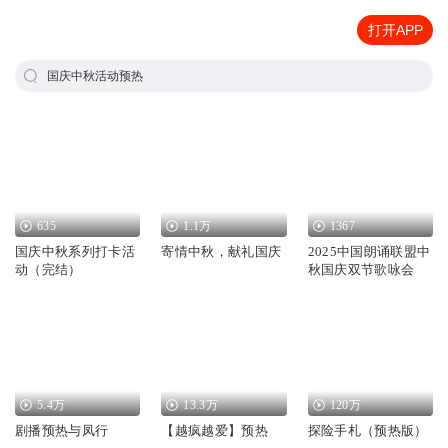
打开APP
国庆中秋活动预热
635
1.1万
1367
国庆中秋系列打卡活
寄情中秋，献礼国庆
2025中国朗诵联盟中
动（完结）
秋国庆双节歌咏会
5.4万
13.3万
120万
剧播预热与凤行
【越疯越爱】预热
探险手札（预热版）