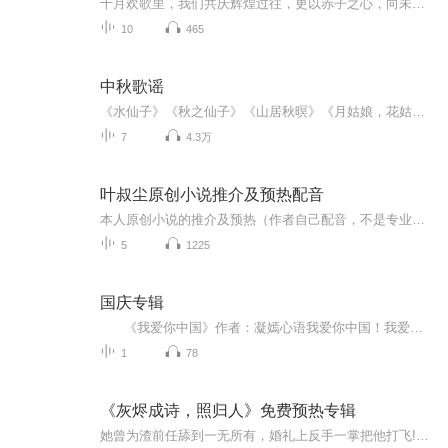
十月欢歌里，我们共庆辉煌过往，更以赤子之心，向未来书写滚烫的誓言——这盛世，值得我们以热爱相拥。
10
465
中秋歌谣
《水仙子》《秋之仙子》《山居秋暝》《月姑娘，花姑娘》《月儿圆圆》《秋风吹吹》
7
4.3万
叶叔尘原创小说推介及预热配音
本人原创小说的推介及预热（作者自己配音，不是专业人士，莫怪！）。要听小说完整版本的有声书，欢迎收听播音大咖苏醒V大大的完整版本。小说版权归本人所有，未经许可不得擅自录播。本人原创小说已授权苏醒V大大播音。
5
1225
国庆专辑
《我爱你中国》作者：凝嫣心语我爱你中国！我爱你春天蓬勃的秧苗；我爱你秋日金黄的硕果。我爱你中国！我爱你青松气质，我爱你红梅品格！我爱你家乡的甜蔗好像乳汁滋润着我的心窝。我爱你中国，我要把最美的歌儿献给你，我的母亲我的祖国。我爱你中国，我爱...
1
78
《灰烬成诗，照归人》免费预热专辑
她曾为渣前任舔到一无所有，婚礼上反手一掌把他打飞!将军十二年前当众拒婚，真相是拿命演了场诛心大戏。庶女写诗被耻笑“上不得台面”，杀神用五年军功挣了顶侯爵轿子来接。仙尊亲手推她坠崖，她带魔军杀回来，才知他一掌护住了她:的心脉。渣前任构陷她夫...