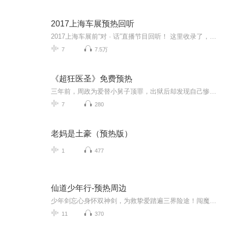
2017上海车展预热回听
2017上海车展前“对 · 话”直播节目回听！ 这里收录了，上海车展前14位大咖倾情加盟，7天连续7场为你打造汽车新锐话题直播内容。
7
7.5万
《超狂医圣》免费预热
三年前，周政为爱替小舅子顶罪，出狱后却发现自己惨遭未婚妻背叛，还欺他全家，父亲断腿、姐姐被弄瞎！谁料狱中意外拜天医殿主为师，一身逆天医术、旷世修为，外加顶级世家婚书，全传给了他！从此他左手医武救苍生，右手权势震八方。什么恶霸、渣男、拜金...
7
280
老妈是土豪（预热版）
1
477
仙道少年行-预热周边
少年剑忘心身怀双神剑，为救挚爱踏遍三界险途！闯魔窟、战妖王、破幻境、救同门，一路热血逆袭。承影藏灵，血泣斩邪，与忆梦歌九世羁绊情深，以少年意气剑指九天，踏出一条荡气回肠的仙道帝途！预听更多该书精彩内容，请移步：https://xima.tv/1_f9H7RM?_s...
11
370