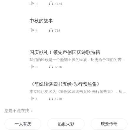
9
1774
中秋的故事
4
716
国庆献礼！领先声创国庆诗歌特辑
我们的民族是一个坚韧不拔的民族，历史给予我们的苦难都变成了闪着金光的勋章！我们的国家是一个龙腾虎跃的国家，那条巨龙正以不可阻挡之势崛起于神奇的东方！------------------------------------------------值此祖国70周年华诞之际，领先声创以诗歌向祖国献礼！用我们的声音、用我们的热血、用我们的灵魂诵读经典爱国篇章，歌颂我们的祖国！永远繁荣富强！
8
6076
《简婗浅谈四书五经·先行预热集》
本专辑已更名为《简婗浅谈四书五经·先行预热集》，所有内容更新至5月30日（周六）收官。完整版正式专辑《简婗浅谈|四书五经》将于6月1日（周一）全新上线，开启系统精讲系列更新。本专辑此后不再更新，后续全部正式内容、系列解读，敬请移步新专辑收听。
1
1218
您是不是在找：
一人有庆
热血火影
庆云传奇