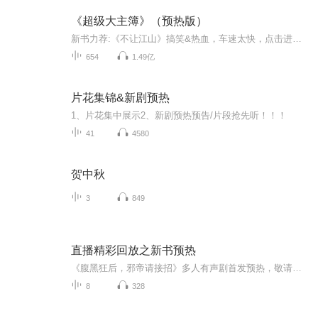
《超级大主簿》（预热版）
新书力荐:《不让江山》搞笑&热血，车速太快，点击进入正式版接201集，请点击《超级大主簿》阎王叫你三更死……回来！阎王算个屁，老子说了算一手握笔主生死，一手拥美人入怀……发家致富，逆天改命！你说我炫技？不存在的……
654
1.49亿
片花集锦&新剧预热
1、片花集中展示2、新剧预热预告/片段抢先听！！！
41
4580
贺中秋
3
849
直播精彩回放之新书预热
《腹黑狂后，邪帝请接招》多人有声剧首发预热，敬请期待！
8
328