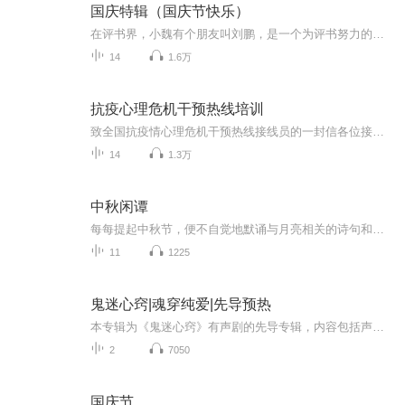
国庆特辑（国庆节快乐）
在评书界，小魏有个朋友叫刘鹏，是一个为评书努力的小伙子。在2021年国庆期间，他想弄个特辑，便烦劳我给他录个爱国题材的评书小段儿。这种事情，不是特殊情况，小魏一般不会拒绝，也就给其录了一个《鲁迅踢鬼》，等他传完，我再传到我的专辑里。另外，小...
14
1.6万
抗疫心理危机干预热线培训
致全国抗疫情心理危机干预热线接线员的一封信各位接线员老师： 自此次新型冠状病毒感染肺炎疫情发生以来，咱们国内一下子开通了百余条心理热线，各位接线老师放弃休息投入到工作中，为广大受疫情困扰的民众，特别是奋斗在一线的医护人员提供专业心...
14
1.3万
中秋闲谭
每每提起中秋节，便不自觉地默诵与月亮相关的诗句和故事来，因为中秋节里还有一个与月亮相关的美丽的传说呢！ 美丽的嫦娥姑娘和可爱的小玉兔就在月亮的广寒宫里住着，特别是在中秋节这天晚上，当一轮满月悄悄的挂在天边时，在广寒宫里、美丽的嫦娥姑娘抱着可爱的小玉兔就开活动起来，当我们与家人一起围聚在丰盛的晚餐桌旁、吃着丰盛的水果和共享月饼美食、不经意间抬头仰望天上的满月时，有眼亮的小朋友就会大叫起来：”哦，天哪，我看到月亮里面的嫦娥姐姐了，她还抱着个可爱的小兔兔和大家打招呼呢“！..… 中秋的传说和故事、闲谭古今梦落花，一起嗨聊吧...
11
1225
鬼迷心窍|魂穿纯爱|先导预热
本专辑为《鬼迷心窍》有声剧的先导专辑，内容包括声音展示以及CV声优福利等~欢迎各位女神持续关注专辑动态····正片即将上限···敬请期待····
2
7050
国庆节