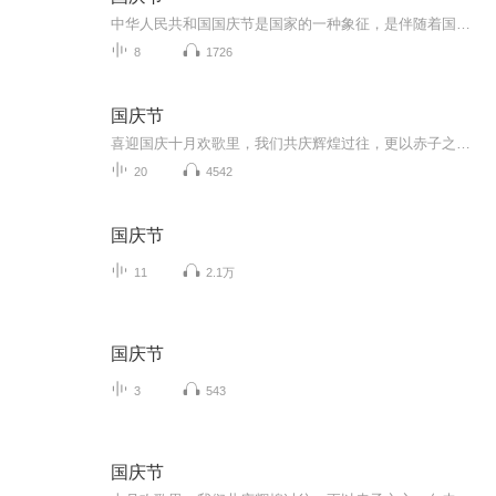
中华人民共和国国庆节是国家的一种象征，是伴随着国家的出现而出现的。让我们用诗歌朗诵歌颂祖国的繁荣富强，国泰民安。
8
1726
国庆节
喜迎国庆十月欢歌里，我们共庆辉煌过往，更以赤子之心，向未来书写滚烫的誓言——这盛世，值得我们以热爱相拥。
20
4542
国庆节
11
2.1万
国庆节
3
543
国庆节