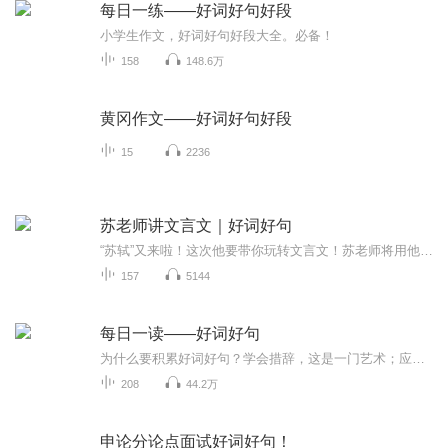
每日一练——好词好句好段
小学生作文，好词好句好段大全。必备！
158
148.6万
黄冈作文——好词好句好段
15
2236
苏老师讲文言文｜好词好句
“苏轼”又来啦！这次他要带你玩转文言文！苏老师将用他独特的幽默方式，带你轻松搞定文言实词、虚词，让你不再头疼“之乎者也”！想读懂古文？想提升文言文水平？快来订阅“好词好句”，和苏老师一起，轻松学文言，感受古文魅力！更多内容，请访问：www.x...
157
5144
每日一读——好词好句
为什么要积累好词好句？学会措辞，这是一门艺术；应付考试作文，这是一种无奈；对爱好文学的人来说，这是必须的精神食粮，也是一种享受；对普通人来说，这是一个量变，虽然过程缓慢，效果也很不明显，但最终会有所裨益。
208
44.2万
申论分论点面试好词好句！