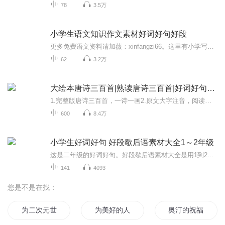
78
3.5万
小学生语文知识作文素材好词好句好段
更多免费语文资料请加薇：xinfangzi66。这里有小学写作常用的好句、好词、好段，小朋友们闲暇时候听听，不知不觉就会写作了，玩乐中学会了写作，是不是件有趣的有意义的事儿呢？
62
3.2万
大绘本唐诗三百首|熟读唐诗三百首|好词好句随时有
1.完整版唐诗三百首，一诗一画2.原文大字注音，阅读、背诵无障碍3.全新编选，每首孩子都能懂4.看图背唐诗，诗情画意有助于理解，记得更牢5.骑马钉大开本8开（305mm×240mm）大画面，每页都可以完全摊开，阅读更方便6.点读听音频可以用小达人点读笔点读，一...
600
8.4万
小学生好词好句 好段歇后语素材大全1～2年级
这是二年级的好词好句。好段歇后语素材大全是用1到2年级的，如果是1～2年级的小朋友，可以听一下哦。好了，既然这样，那就点击订阅按钮和我一起收听吧！记得给作者评论哟，记得在评价那！
141
4093
您是不是在找：
为二次元世界献上祝福
为美好的人生献上祝福
奥汀的祝福