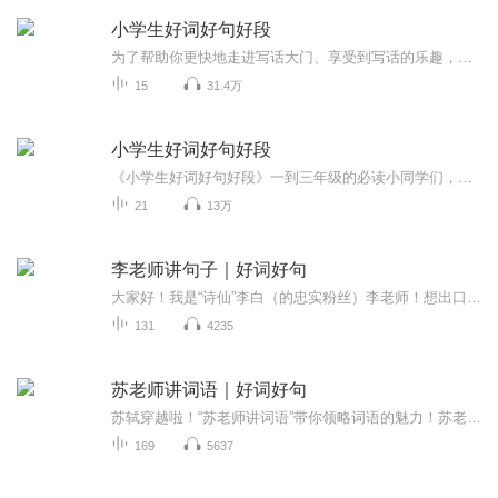
小学生好词好句好段
为了帮助你更快地走进写话大门、享受到写话的乐趣，我们编写了这套作文起步辅导书，书中生动的范文能开阔你的视野，有趣的练习能激发你的兴趣。读读这些书，你会发现，写话原来是这么简单、这么有趣！愿这套精美的图书为你的童年再增添一抹动人的色彩，让...
15
31.4万
小学生好词好句好段
《小学生好词好句好段》一到三年级的必读小同学们，写作文经常用到的好词好句好段，顾少妈咪和你们一起学习。顾渭、赵春利主编的《小学生好词好句好段》是 小学生积累写作素材的*佳辅导书。内容丰富，检索 方便，需要什么素材能马上锁定目标。词、句、段根...
21
13万
李老师讲句子｜好词好句
大家好！我是“诗仙”李白（的忠实粉丝）李老师！想出口成章，文采飞扬？想写出让朋友圈点赞爆棚的句子？来“好词好句”网，听“李老师讲句子”！我将cosplay李白的激情，带你领略优美句子、名诗句的魅力！保证让你笑出腹肌，文笔up up up！还等啥？快来订...
131
4235
苏老师讲词语｜好词好句
苏轼穿越啦！“苏老师讲词语”带你领略词语的魅力！苏老师化身“词语大咖”，用幽默风趣的语言，带你玩转形容词、象声词、反义词、近义词、成语等，让你轻松掌握各种好词语，写出妙笔生花的文章！快来订阅“好词好句”，跟着苏老师一起，开启词语的奇妙之...
169
5637