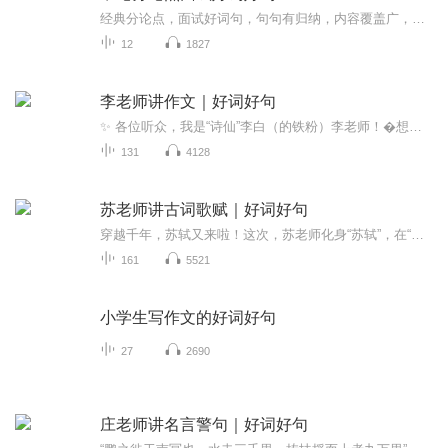
经典分论点，面试好词句，句句有归纳，内容覆盖广，每日有积累，上岸在咫尺！
12
1827
李老师讲作文｜好词好句
✨ 各位听众，我是“诗仙”李白（的铁粉）李老师！�想作文下笔如有神？想让你的文字像诗一样美？来“好词好句”网，听我“李老师讲作文”！我将用cosplay李白的激情，带你玩转描写、形容、写人、歌颂、叙事、抒情等各种写作手法！保证让你笑出鹅叫，作文...
131
4128
苏老师讲古词歌赋｜好词好句
穿越千年，苏轼又来啦！这次，苏老师化身“苏轼”，在“好词好句”网开讲“古词歌赋”！想感受“明月几时有”的豪迈？想了解“水调歌头”的韵律？苏老师将用他独特的幽默方式，带你领略古词歌赋的魅力，让你轻松掌握词牌名，吟诵千古名篇！快来订阅“好词...
161
5521
小学生写作文的好词好句
27
2690
庄老师讲名言警句｜好词好句