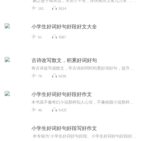
“鹏之徙于南冥也，水击三千里，抟扶摇而上者九万里”，庄老师来啦！想让你的文字充满哲理？想出口成章，引经据典？来听“庄老师讲名言警句”！我将用cosplay庄子的逍遥姿态，带你领略名言警句的智慧，让你不再“井蛙不可以语于海者，拘于虚也”。快来订阅...
161
5614
小学生好词好句好段好文大全
61
5087
古诗改写散文，积累好词好句
将古诗改写成散文，学古诗的同时积累好词好句，提升写作能力，更是在储备初中古诗文阅读中最大的难点：意境描绘。一举多得，不可错过哦。
79
9239
小学生好词好句好段好作文
本书虽不像奇幻小说那样扣人心弦，不像校园小说那样时而捧腹、时而忧伤，但它离你最近，翻开它，你能在范文中看到自己的生活，找到自己的影子，它能带你享受写作的快乐，它是属于你的。在书中，除了自由自在、不拘一格的范文，就是名师总结出的各种简单实...
46
9.8万
小学生好词好句好段写好作文
本专辑为“小学生好词好句好段、小学生好词好句好段好作文、小学生一句话日记”的合集，共3部，已完结。请勿再重复购买单本专辑！！！【简介】 1、《小学生好词好句好段》 （1-15集）为了帮助你更快地走进写话大门、享受到写话的乐趣，我们编写了这...