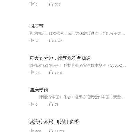
3
543
国庆节
喜迎国庆十月欢歌里，我们共庆辉煌过往，更以赤子之心，向未来书写滚烫的誓言——这盛世，值得我们以热爱相拥。
20
4542
每天五分钟，燃气规程全知道
城镇燃气设施运行、维护和抢修安全技术规程（CJ51-2016），感谢大家的收听 关注 订阅 转发 评论 留言 指正 谢谢！
121
7000
国庆专辑
《我爱你中国》作者：凝嫣心语我爱你中国！我爱你春天蓬勃的秧苗；我爱你秋日金黄的硕果。我爱你中国！我爱你青松气质，我爱你红梅品格！我爱你家乡的甜蔗好像乳汁滋润着我的心窝。我爱你中国，我要把最美的歌儿献给你，我的母亲我的祖国。我爱你中国，我爱...
1
78
滨海疗养院 | 刑侦 | 多播
266
12.7万