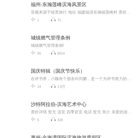
福州-东瀚莲峰滨海风景区
音频来源于链景旅行 地址 福建福清东瀚镇莲峰村 票价描述 暂无 开放时间 暂无 乘车信息 暂无
1
71
城镇燃气管理条例
城镇燃气管理条例!
55
6014
国庆特辑（国庆节快乐）
在评书界，小魏有个朋友叫刘鹏，是一个为评书努力的小伙子。在2021年国庆期间，他想弄个特辑，便烦劳我给他录个爱国题材的评书小段儿。这种事情，不是特殊情况，小魏一般不会拒绝，也就给其录了一个《鲁迅踢鬼》，等他传完，我再传到我的专辑里。另外，小...
14
1.6万
沙特阿拉伯-滨海艺术中心
票价详情 暂无 适宜 四季皆宜 电话 暂无 简介 亲爱的游客朋友您好，欢迎来到新加坡美丽的的滨海艺术中心！ 滨海艺术中心位于新加坡著名的滨海区，是最具特色的现代建筑之一。该艺术中心于2002年10月正式落成，俨然成为了新加坡的标志性建筑。当您统视全局时，您会发现艺术中心的主设计师及其建筑师团队以昆虫的复眼为灵感，造就了其独特的外观。而当您平视建筑时，您又会发现艺术中心主体的宛如两颗榴莲，耸立在空中，因而又名“榴莲艺术中心”。 仿佛静卧在滨海湾的两只大贝壳，一入夜，就散发出奇异的光芒，这就是新加坡国家表演艺术中心。然而其内部空间设计却是纯欧洲风格，包括音乐厅、剧院、户外剧场、购物坊及阳台等，而且它还定期邀请世界各地的艺术家在此表演。 滨海艺术中心当然也包含了户外表演场地，内部的购物中心也有零售店、餐厅。建筑物四楼还有户外开放空间。此外，还有两个户外表演场地，水岸舞台与动力舞台，这些场地并规律上演免费表演。除此之外，建筑物上也有阶梯式屋顶，在上面可以看到滨海湾的全景与市区。这里也有庭院与开放空间供各样的活动。 这里可谓是包容万象了！希望您能不虚此行，链景小秘书祝您旅途愉快！ 音频来源于链景旅行
5
318
惠州-金海湾国际滨海旅游度假区