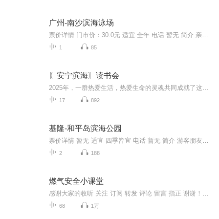
广州-南沙滨海泳场
票价详情 门市价：30.0元 适宜 全年 电话 暂无 简介 亲爱的游客朋友，欢迎您来到“广州第一滩”——南沙滨海泳场。这里可是广州南部海岸线上唯一的碧海银滩。南沙滨海泳场沙滩面积近4万平方米，呈W状，长约600米，属于露天人工沙滩天然海水。为保障泳客的...
1
85
〖安宁滨海〗读书会
2025年，一群热爱生活，热爱生命的灵魂共同成就了这个【安宁滨海读书会】。我们致力于邀约，热爱生活，关心生命成长的爱书人共同进步。读书会本着“不分析，不评判，真诚分享，同频倾听，施受互成”的原则，让每一次交流，都成为对包括自己在内的生命陪伴。
17
892
基隆-和平岛滨海公园
票价详情 暂无 适宜 四季皆宜 电话 暂无 简介 游客朋友，和平岛属于基隆市中正区，位于基隆港北端、港口东侧，距基隆市约4公里，占地66公顷余。由于终年受到东北季风吹袭以及海浪拍打侵蚀影响，造成和平岛的天然景观奇特，加上和平岛海岸属于沉降海岸，因...
2
188
燃气安全小课堂
感谢大家的收听 关注 订阅 转发 评论 留言 指正 谢谢！记得要一键七连哟！
68
1万