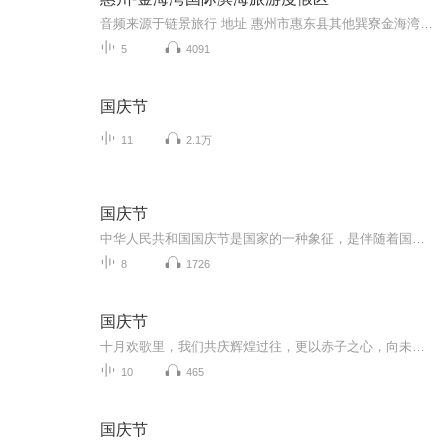
音频来源于链景旅行 地址 惠州市惠东县其他巽寮金海湾国际滨海旅游度假区 票价描述 暂无 开放时间 暂无 乘车信息 暂无
5
4091
国庆节
11
2.1万
国庆节
中华人民共和国国庆节是国家的一种象征，是伴随着国家的出现而出现的。让我们用诗歌朗诵歌颂祖国的繁荣富强，国泰民安。
8
1726
国庆节
十月欢歌里，我们共庆辉煌过往，更以赤子之心，向未来书写滚烫的誓言——这盛世，值得我们以热爱相拥。
10
465
国庆节