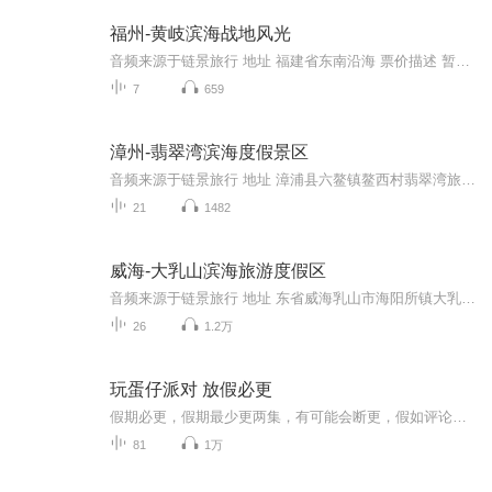
福州-黄岐滨海战地风光
音频来源于链景旅行 地址 福建省东南沿海 票价描述 暂无 开放时间 全天 乘车信息 暂无
7
659
漳州-翡翠湾滨海度假景区
音频来源于链景旅行 地址 漳浦县六鳌镇鳌西村翡翠湾旅游度假中心 票价描述 暂无 开放时间 全天 乘车信息 自驾线路：漳州——江滨路——沈海高速——X524——S201——X523——翡翠湾旅游度假中心。
21
1482
威海-大乳山滨海旅游度假区
音频来源于链景旅行 地址 东省威海乳山市海阳所镇大乳山滨海旅游度假区 票价描述 100 开放时间 暂无 乘车信息 交通信息：在乳山新汽车站乘坐到大乳山的公交班车可到达景区。
26
1.2万
玩蛋仔派对 放假必更
假期必更，假期最少更两集，有可能会断更，假如评论多，月票多，听的多的话，最多一天更四集，更的必须得是假期，不过有没有好心人来给个好评？三星也行，现在我23的订阅量，一个评论都没有
81
1万