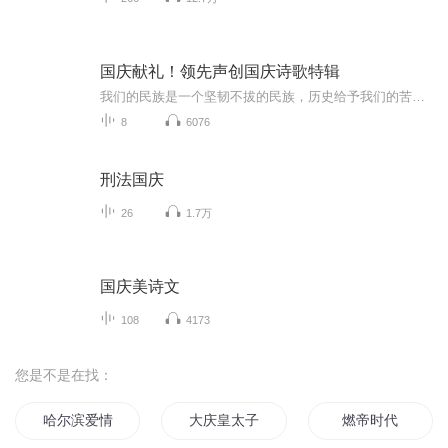
国庆献礼！领先声创国庆诗歌特辑
我们的民族是一个坚韧不拔的民族，历史给予我们的苦难都变成了闪着金光的勋章！我们的国家是一个龙腾虎跃的国家，那条巨龙正以不可阻挡之势崛起于神奇的东方！------------------------------------------------值此祖国70周年华诞之际，领先声创以诗歌向祖国献礼！用我们的声音、用我们的热血、用我们的灵魂诵读经典爱国篇章，歌颂我们的祖国！永远繁荣富强！
8
6076
刑法国庆
26
1.7万
国庆美诗文
108
4173
您是不是在找：
哈尔滨爱情故事
大庆皇太子
燃帝时代