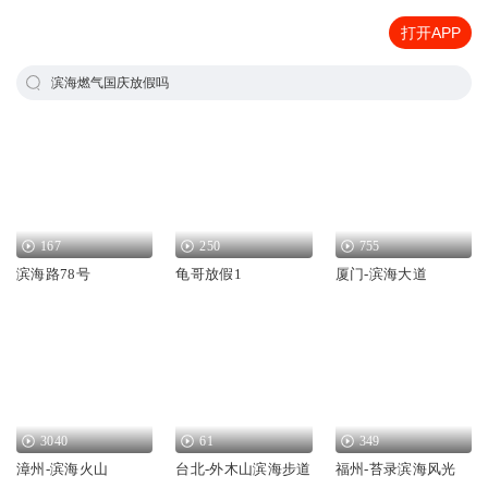
打开APP
滨海燃气国庆放假吗
167
250
755
滨海路78号
龟哥放假1
厦门-滨海大道
3040
61
349
漳州-滨海火山
台北-外木山滨海步道
福州-苔录滨海风光