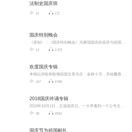
法制史国庆班
12
1万
国庆特别晚会
《原创》：《国庆特别晚会》为展现国庆的喜庆与祖国的深情我将以具体的场景切入从清晨升旗的庄严到街头巷尾的欢庆到历史与当下的交融，用优美的笔触传递对祖国的热爱与自豪！用诗歌和情感美文形式，歌颂祖国的繁荣富强，祝人民幸福安康！
12
2.9万
欢度国庆专辑
本辑以诗歌和歌颂祖国文章为主，金秋十月，丹桂飘香，在这个充满丰收喜悦的季节里，我们满怀激动和自豪，迎来了中华人民共和国76周年华诞。这不仅是一个庄重的纪念日，更是全体中华儿女共同欢庆的盛大的节日，承载着深厚的民族情感和历史意义.
167
6788
2018国庆吟诵专辑
2018年10月1日，正值国庆日。一大早看到一个公号文章，正是文天祥的《己卯十月一日至燕越五日罹狴犴有感而赋》。当然，彼十一非当今的十一。不过数字的巧合还是让人感触，今天拿来读一读，体味一番历史英杰的民族情怀，恰也当时。 根据诗题来看，这组诗是写于十月一日至十月五日之间，是文天祥被俘之后所作，这些诗作不仅有凛凛正气，更也能看的到他百端交集的复杂情感。另一首于右任先生的《望大陆》，微信公号有称《望乡》，一句“山之上国之殇”荡气回肠，一并兴起拿来读了一读。仓促间多有瑕疵...
38
2592
国庆节为祖国献礼