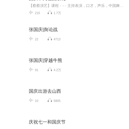
【蔡蔡演艺】课程﹣-﹣主持表演，口才，声乐，中国舞，民族舞。独特的小舞台，专业的录音棚，每一位同学都能成为优秀的小明星。独特的教学模式，轻松上课，快乐学习！知名主持人，舞蹈家，高级教师任职授课！江南总校：河沟街42号三楼 18545856430江北分校...
215
1.7万
张国庆|舆论战
22
4713
张国庆|穿越牛熊
91
4.2万
国庆出游去山西
10
5805
庆祝七一和国庆节