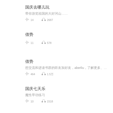
国庆去哪儿玩
带你游览祖国的大好河山……
14
2687
借势
11
578
借势
想交流和进读书群的听友加好友，aberliu，了解更多、更系统化，更有价值的内容。 我们要用15年的时间影响一亿人读书，1000个家庭实现财富自由、时间自由和心灵自由！
464
1.5万
国庆七天乐
魔性早功练习
10
1518