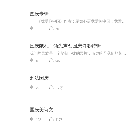
国庆专辑
《我爱你中国》作者：凝嫣心语我爱你中国！我爱你春天蓬勃的秧苗；我爱你秋日金黄的硕果。我爱你中国！我爱你青松气质，我爱你红梅品格！我爱你家乡的甜蔗好像乳汁滋润着我的心窝。我爱你中国，我要把最美的歌儿献给你，我的母亲我的祖国。我爱你中国，我爱...
1
78
国庆献礼！领先声创国庆诗歌特辑
我们的民族是一个坚韧不拔的民族，历史给予我们的苦难都变成了闪着金光的勋章！我们的国家是一个龙腾虎跃的国家，那条巨龙正以不可阻挡之势崛起于神奇的东方！------------------------------------------------值此祖国70周年华诞之际，领先声创以诗歌向祖国献礼！用我们的声音、用我们的热血、用我们的灵魂诵读经典爱国篇章，歌颂我们的祖国！永远繁荣富强！
8
6076
刑法国庆
26
1.7万
国庆美诗文
108
4173