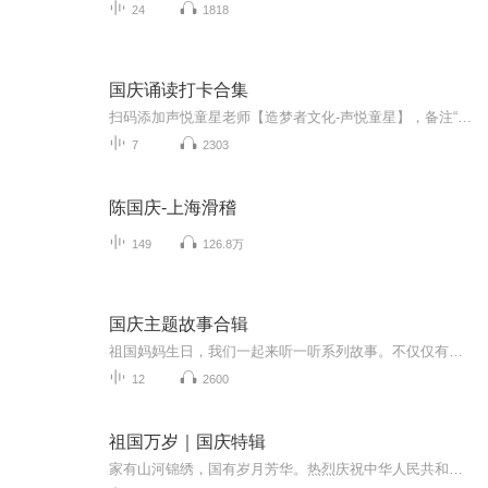
24
1818
国庆诵读打卡合集
扫码添加声悦童星老师【造梦者文化-声悦童星】，备注“诵读打卡”报名，已添加好友的，直接发送“诵读打卡”报名，报名成功后进入社群。
7
2303
陈国庆-上海滑稽
149
126.8万
国庆主题故事合辑
祖国妈妈生日，我们一起来听一听系列故事。不仅仅有《我的祖国》，还有红军故事，也有关于战争的故事，让大家体会到和平年代的不易。
12
2600
祖国万岁｜国庆特辑
家有山河锦绣，国有岁月芳华。热烈庆祝中华人民共和国成立73周年！