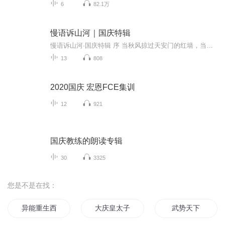
6
82.1万
慢语诉山河｜国庆特辑
慢语诉山河·国庆特辑 序 当秋风掠过天安门的红墙，当桂香漫过万里长江的碧波，我总愿慢下脚步，以声为笔，轻轻描摹这山河的模样。 不必追赶喧嚣的潮，也无需堆砌华丽的词——这一辑里，每一段朗诵都是心底的低语：是对着塞北草原的星子说“国泰”，是向着...
13
808
2020国庆 宏恩FCE集训
12
921
国庆教练的朗读专辑
30
3325
您是不是在找：
异能重生西门庆
大庆皇太子
武势天下