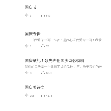
国庆节
3
543
国庆专辑
《我爱你中国》作者：凝嫣心语我爱你中国！我爱你春天蓬勃的秧苗；我爱你秋日金黄的硕果。我爱你中国！我爱你青松气质，我爱你红梅品格！我爱你家乡的甜蔗好像乳汁滋润着我的心窝。我爱你中国，我要把最美的歌儿献给你，我的母亲我的祖国。我爱你中国，我爱...
1
78
国庆献礼！领先声创国庆诗歌特辑
我们的民族是一个坚韧不拔的民族，历史给予我们的苦难都变成了闪着金光的勋章！我们的国家是一个龙腾虎跃的国家，那条巨龙正以不可阻挡之势崛起于神奇的东方！------------------------------------------------值此祖国70周年华诞之际，领先声创以诗歌向祖国献礼！用我们的声音、用我们的热血、用我们的灵魂诵读经典爱国篇章，歌颂我们的祖国！永远繁荣富强！
8
6076
国庆美诗文
108
4173