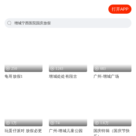
打开APP
增城宁西医院国庆放假
250
1243
683
龟哥放假1
增城处处有段古
广州-增城广场
1万
74
1.6万
玩蛋仔派对 放假必更
广州-增城儿童公园
国庆特辑（国庆节快