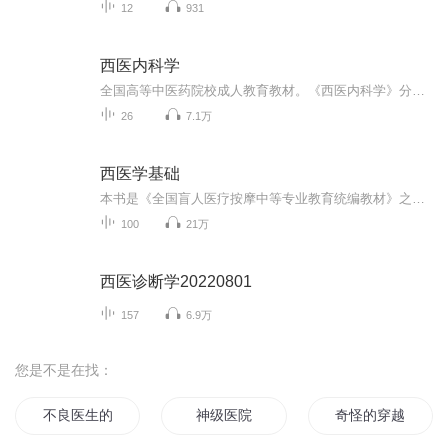
12
931
西医内科学
全国高等中医药院校成人教育教材。《西医内科学》分传染病、呼吸系统疾病、循环系统疾病、消化系统疾病等十章，分别介绍了每个病证的目的要求、自学时数、发病机制与病理、临床表现、实验室与其他检查、鉴别诊断、治疗、预防、自学指导等。
26
7.1万
西医学基础
本书是《全国盲人医疗按摩中等专业教育统编教材》之一，内容涵盖西医诊断学基础和内科常见疾病，共6篇24章，由长春中医药大学教授庄雅稚主持编写。具体包括症状诊断、检体诊断、实验诊断、影像诊断、病历书写与临床诊断、内科常见疾病。
100
21万
西医诊断学20220801
157
6.9万
您是不是在找：
不良医生的超能医院
神级医院
奇怪的穿越者增加