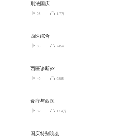
刑法国庆
26
1.7万
西医综合
65
7454
西医诊断yx
40
9885
食疗与西医
62
17.4万
国庆特别晚会