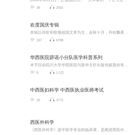
38
2592
欢度国庆专辑
本辑以诗歌和歌颂祖国文章为主，金秋十月，丹桂飘香，在这个充满丰收喜悦的季节里，我们满怀激动和自豪，迎来了中华人民共和国76周年华诞。这不仅是一个庄重的纪念日，更是全体中华儿女共同欢庆的盛大的节日，承载着深厚的民族情感和历史意义.
167
6788
华西医院辟谣小分队医学科普系列
本节目由四川大学华西医院与新华文轩出版传媒股份有限公司共同策划、精心打造，节目内容来源于图书《华西医院辟谣小分队医学科普读本》，由四川科学技术出版社出版。本节目作者团队由来自四川大学华西医院的权威专家组成，对与医学有关的常见谣言进行辟谣...
8
1.5万
中西医妇科学 中西医执业医师考试
20
4775
西医外科学
《西医外科学》是中医学专业的临床课，是阐述西医外科基本理论和技能的一门学科，在中医临床学科中占有重要的地位。 全书编写贯彻了“五性”即思想性、科学性、先进性、启发性、适应性，重视了“三基”内容即基本理论、基本知识、基本技能。考虑到中医药高职高专的特点，本书突出实用特色，紧密结合临床实践。由于学时所限，书中文字力争少而精、通俗易懂，将有些疾病的章节合并叙述，为减少篇幅，对涉及解剖、生理、病理等方面的内容也进行了大量的精简。 全书分为三十八章，重点介绍了外科常见病和多发...