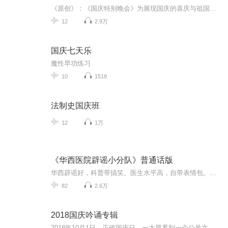
《原创》：《国庆特别晚会》为展现国庆的喜庆与祖国的深情我将以具体的场景切入从清晨升旗的庄严到街头巷尾的欢庆到历史与当下的交融，用优美的笔触传递对祖国的热爱与自豪！用诗歌和情感美文形式，歌颂祖国的繁荣富强，祝人民幸福安康！
12
2.9万
国庆七天乐
魔性早功练习
10
1518
法制史国庆班
12
1万
《华西医院辟谣小分队》普通话版
华西辟谣好，科普带搞笑。医生水平高，自带表情包。快乐讲知识，老少都不挑！四川华西医院的专家，用专业的医学知识影响和服务大众，通俗易懂地纠正我们日常生活中的错误观念。为了让全国各地的小伙伴都能轻松get到正确的养生保健知识，园小宝嘻嘻特别录制...
82
2.6万
2018国庆吟诵专辑
2018年10月1日，正值国庆日。一大早看到一个公号文章，正是文天祥的《己卯十月一日至燕越五日罹狴犴有感而赋》。当然，彼十一非当今的十一。不过数字的巧合还是让人感触，今天拿来读一读，体味一番历史英杰的民族情怀，恰也当时。 根据诗题来看，这组诗是写于十月一日至十月五日之间，是文天祥被俘之后所作，这些诗作不仅有凛凛正气，更也能看的到他百端交集的复杂情感。另一首于右任先生的《望大陆》，微信公号有称《望乡》，一句“山之上国之殇”荡气回肠，一并兴起拿来读了一读。仓促间多有瑕疵...