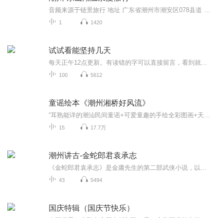
音频来源于链景旅行 地址 广东省潮州市潮安区078县道 票价描述 暂无 开放时间 暂无 乘车信息 暂无
1
1420
试试看能坚持几天
每天正午12点更新。有读错的字可以直接留言，看到就改正和重新上传～专业录音设备，录起来很累，本人体质差、精神差，各种差，录不了多少就累了，多包涵～后边如果能超前很多就爆更，不过可能性很低～如果没更新，那就是我录不动了～～～～～～∠( ᐛ 」∠)＿
100
5612
童谣绘本《潮州湘桥好风流》
“耳熟能详的潮汕民间童谣+可爱童趣的手绘全彩图画+天真活泼的潮语童言童声”从儿歌童谣开始，给每个孩子文学的初乳，给孩子一双会飞的翅膀。《潮州湘桥好风流》包括《天顶一园草》《阿公会买物》《一脚雨伞》《点啊点竹壳》《潮州湘桥好风流》5首童谣。
15
17.7万
潮州讲古-金蛇郎君袁承志
《金蛇郎君袁承志》是金庸先生的第二部武侠小说，以明末抗清为背景，讲述了袁崇焕之子袁承志的复仇与成长故事。 小说融合了历史与江湖传奇，通过袁承志的视角，展现了家国情怀与个人恩怨的交织。
43
5494
国庆特辑（国庆节快乐）