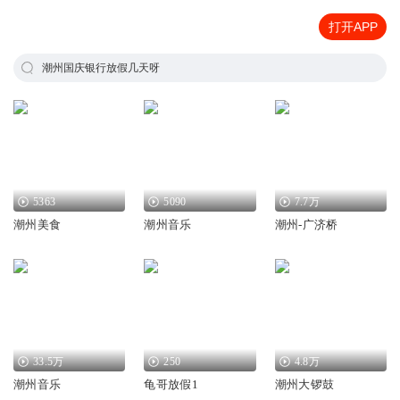
打开APP
潮州国庆银行放假几天呀
5363
5090
7.7万
潮州美食
潮州音乐
潮州-广济桥
33.5万
250
4.8万
潮州音乐
龟哥放假1
潮州大锣鼓