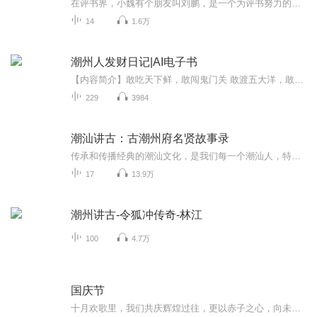
在评书界，小魏有个朋友叫刘鹏，是一个为评书努力的小伙子。在2021年国庆期间，他想弄个特辑，便烦劳我给他录个爱国题材的评书小段儿。这种事情，不是特殊情况，小魏一般不会拒绝，也就给其录了一个《鲁迅踢鬼》，等他传完，我再传到我的专辑里。另外，小...
14
1.6万
潮州人发财日记|AI电子书
【内容简介】敢吃天下鲜，敢闯鬼门关 敢渡五大洋，敢赚天下钱。这就是中国的“粤剧派”，这就是中国的潮州商人。他们的辛酸史、漂流史、创业史、发迹史、财富史都一一记录在本书中。正如前总统希拉克所说 “你们是一个深为中国文化传统而自豪的裙体，以为...
229
3984
潮汕讲古：古潮州府名贤故事录
传承和传播经典的潮汕文化，是我们每一个潮汕人，特别是年轻的一代的责任，作为一个有文化传统的族群，我们也不能让潮汕经典在这个时代消亡，希望我们的传统文化棒棒相传，加油潮汕家己人！
17
13.9万
潮州讲古-令狐冲传奇-林江
100
4.7万
国庆节
十月欢歌里，我们共庆辉煌过往，更以赤子之心，向未来书写滚烫的誓言——这盛世，值得我们以热爱相拥。