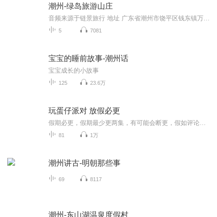
潮州-绿岛旅游山庄
音频来源于链景旅行 地址 广东省潮州市饶平区钱东镇万山红绿岛旅游山庄 票价描述 暂无 开放时间 全天 乘车信息 暂无
5
7081
宝宝的睡前故事-潮州话
宝宝成长的小故事
125
23.6万
玩蛋仔派对 放假必更
假期必更，假期最少更两集，有可能会断更，假如评论多，月票多，听的多的话，最多一天更四集，更的必须得是假期，不过有没有好心人来给个好评？三星也行，现在我23的订阅量，一个评论都没有
81
1万
潮州讲古-明朝那些事
69
8117
潮州-东山湖温泉度假村