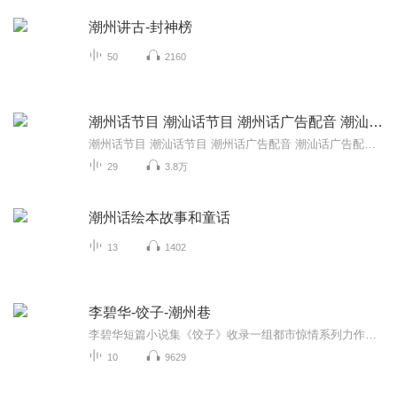
潮州讲古-封神榜
50
2160
潮州话节目 潮汕话节目 潮州话广告配音 潮汕话广告配音
潮州话节目 潮汕话节目 潮州话广告配音 潮汕话广告配音 联系微信 510394041
29
3.8万
潮州话绘本故事和童话
13
1402
李碧华-饺子-潮州巷
李碧华短篇小说集《饺子》收录一组都市惊情系列力作。同名电影由香港新锐导演陈果执导，杨千嬅、梁家辉等著名影视明星主演，斩获香港电影金像奖，创下年度类型片最高票房。只要世上还有男人，有女人，有悲欢离合，有恐惧，有哀伤，有担忧，有豁出去的狠劲，就有食客。追寻最诡异的治疗。...
10
9629