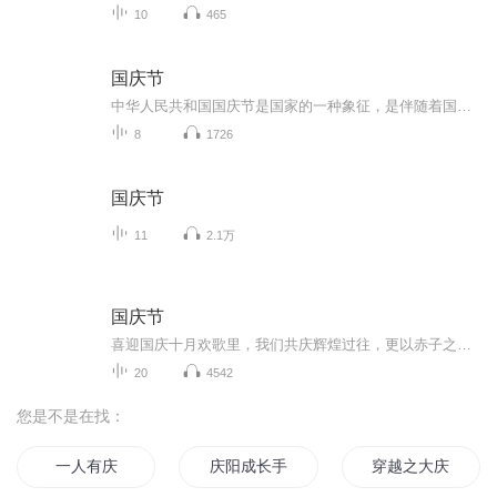
10
465
国庆节
中华人民共和国国庆节是国家的一种象征，是伴随着国家的出现而出现的。让我们用诗歌朗诵歌颂祖国的繁荣富强，国泰民安。
8
1726
国庆节
11
2.1万
国庆节
喜迎国庆十月欢歌里，我们共庆辉煌过往，更以赤子之心，向未来书写滚烫的誓言——这盛世，值得我们以热爱相拥。
20
4542
您是不是在找：
一人有庆
庆阳成长手札
穿越之大庆帝国