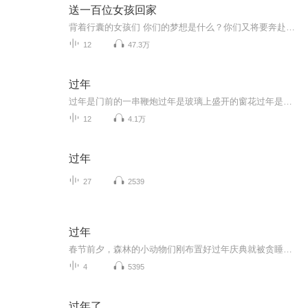
送一百位女孩回家
背着行囊的女孩们 你们的梦想是什么？你们又将要奔赴哪里？ 我试图追寻你的脚步，去了解那个最真实的你 “陪你回家的路上，是我们聊得最多的时间” 百位都市女孩，百种人生故事 丁丁张X《送一百位女孩回家》 用陪伴化解都市孤寂的夜色 用观察触及独立女性灵魂的温度 用智慧探寻漂族心底最真实的声音 都市女性情感观察真人秀《送一百位女孩回家》 3月29日起每周四晚18：00 在喜马拉雅等你
12
47.3万
过年
过年是门前的一串鞭炮过年是玻璃上盛开的窗花过年是步履匆匆归家的脚步过年是家人围坐在一起定格的欢笑春节特别制作——《过年》
12
4.1万
过年
27
2539
过年
春节前夕，森林的小动物们刚布置好过年庆典就被贪睡的熊二 （张秉君 配音）破坏。另一边的光头强（谭笑 配音）接到父母的问候电话，归心似箭，但却没钱回团结屯。光头强为了拿到工钱买回团结屯的车票不得不努力给李老板砍美人松，为此发明了超级伐木机。小...
4
5395
过年了