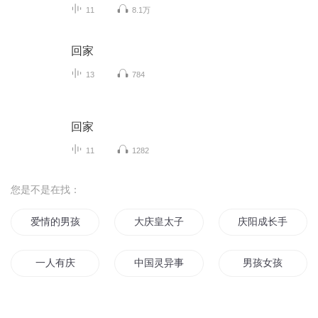
11
8.1万
回家
13
784
回家
11
1282
您是不是在找：
爱情的男孩女孩
大庆皇太子
庆阳成长手札
一人有庆
中国灵异事件之重庆红衣男孩
男孩女孩
我的日本女孩
末世小孩
普天同庆