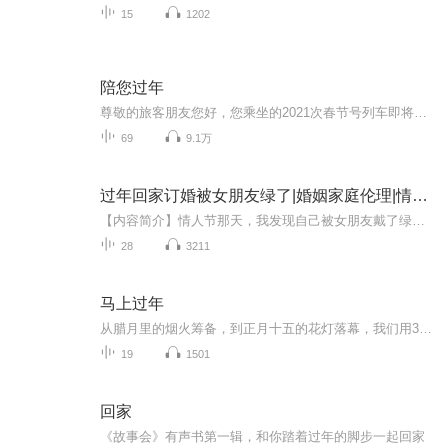
15
1202
陪您过年
尊敬的旅客朋友您好，您乘坐的2021次春节号列车即将进站，本次列车为您准备了壹点音频春节特别栏目《陪您过年》，欢迎收听。这里有春节的文化民俗、温情故事，还有年味足的戏曲、歌曲片段，用声音串联起春节的团圆和温情，壹点音频陪你过年。齐鲁晚报齐鲁壹点音频事业部出品...
69
9.1万
过年回家订婚被女朋友绿了|婚姻家庭伦理|情感短篇
【内容简介】情人节那天，我发现自己被女朋友戴了绿帽子。可是她哭着道歉，说爱我，求我不要分手。她还说，她出轨都是为了我好？让我体谅她的苦心。【作者简介】月亮鱼，短篇故事作者，代表作《过年回家定婚被女朋友绿了》【主播简介】水却要煮鱼、莹莹孑...
28
3211
马上过年
从腊月里的烟火筹备，到正月十五的花灯落幕，我们用3分钟的短时光，带你走遍大江南北，解锁各地过年的风土人情与特色习俗。没有冗长说教，只有接地气的年俗细节，北方的扫尘备粮、南方的腌腊蒸糕，除夕的年夜饭差异、元宵的花灯灯谜，每一段声音里，都藏着...
19
1501
回家
《故事会》有声书第一辑，和你踏着过年的脚步一起回家