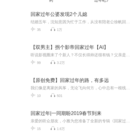
药
过年吧》
回家过年公婆发现2个儿媳
结婚五年，沈知意因为忙于工作，从没有陪老公徐帆回老家过年。出于愧疚，沈知意花了二十万报了团，让他带二老旅游过年。可大年三十，公公婆婆却突然闯到公司。而就在这时，我竟被告知知道，原来徐帆还有别的老婆
35
1万
【双男主】拐个影帝回家过年【AI】
听说影视圈来了个新人？不仅长得帅还很有钱？父亲是全球首富，母亲是金牌影后，姐姐是电竞高手，还让不让人活了？就连称为神之手的大导演都要对他礼让三分？
99
3.2万
【原创免费】回家过年的路，有多远
我们像是离家的风筝，无论飞向何方，心中总有一根线牵引着我们。那是家的方向，是亲情的呼唤，是记忆中的温暖。在风中，我们翩翩起舞，享受着飞翔的喜悦，却也时刻怀念着那熟悉的港湾。无论飘到哪里，只要有线，我们总会找到回家的路，回到那片孕育我们成...
10
501
回家过年|一同期盼2019春节到来
亲爱的听众朋友，小雅为您准备了全新的专辑《回家过年》，《回家过年》于腊月初一正式推出，每天更新一篇，点击关注小雅，您可以第一时间收听到小雅的最新节目。让我们一起回忆那过年的点点滴滴，伴您踏上温暖回家路。...
15
1.6万