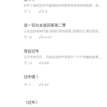
过年了城市过年不像城镇乡村那样具有浓浓的氛围，亲戚朋友走街串巷你来我往好不热闹。人们把一年的期待、美好的祝愿都互动表达，老少妇孺家国情怀欢聚一堂，传统的力量，过年的那份历代久远的意识，深深的扎根在每一个华夏儿女的基因之中，国家越是发展，...
2
72
送一百位女孩回家第二季
人生提供各种可能 供我们寻找所爱 选择恰当 通往更想达成的自己 人生也提供各种局限 让我们困于现实 对某些事情羞于启齿 为什么我们的选择是这种 不是另外那种 我们为什么区别于其他人 成为现在的我们 每个问题常常就代表了答案 每个答案又都解释了问题 每个好奇原来都有意义 你坚持你的爱着你的 不同着你的 这才是每一个珍贵的你
13
14.2万
壹起过年
几千年的节日，习俗在演变中孕育出一个个有趣的故事，同时又有时代差别、地域差别，让我们细细探究。
12
599
过年喽！
4
361
《过年》