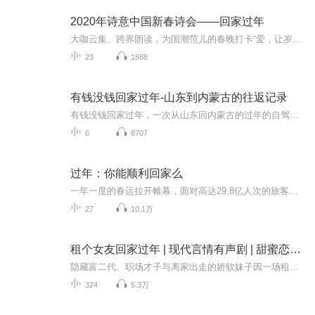
2020年诗意中国新春诗会——回家过年
大咖云集、跨界朗读，为国潮范儿的春晚打卡“爱，让岁月闪光”“家，是温暖的容器”2020，“回家·过年”40多位知名艺术家和青年新秀为全球华人奉上一道独一无二的诗歌年夜饭。诗意中国登录喜马拉雅向大家送上往期诗意中国新春诗会也祝愿大家在新的一年里诸事大吉、生活有诗意...
23
1888
有钱没钱回家过年-山东到内蒙古的往返记录
有钱没钱回家过年，一次从山东回内蒙古的过年的自驾旅程分享，真的是计划比不上变化啊
6
8707
过年：你能顺利回家么
一年一度的春运拉开帷幕，面对高达29.8亿人次的旅客发送量，如何让返乡的旅途更顺利？如何让回家的心情更舒畅？今年的春运，又将有哪些新变化呢？一起听听看......
27
10.1万
租个女友回家过年 | 现代言情有声剧 | 甜蜜恋爱 | 极限撩拨 | 多人演播
隐藏富二代、职场才子与离家出走的娇软妹子因一场租女友事件相识，从假男女朋友到互生情愫，相恋到修成正果，帅气男主三观正，责任感强，在职场上帮助女主，共同进步。
324
5.3万