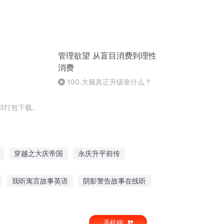
管理欲望 从盲目消费到理性
消费
100.大脑真正升级靠什么？
3打包下载。
穿越之大庆帝国
永庆升平前传
女
天际省的传说
大省长安
我听寓言故事英语
阴影警告故事在线听
睡前故事哥哥的故事在线听
手机端