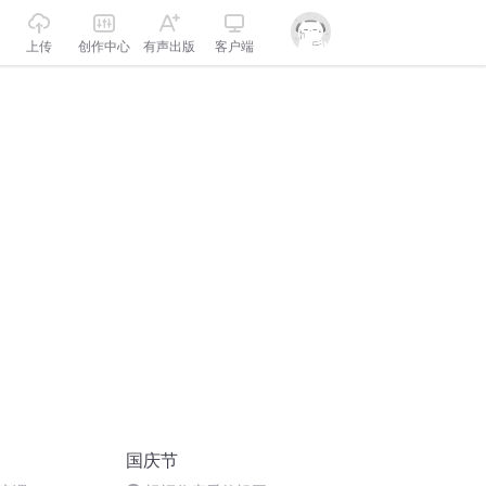
上传
创作中心
有声出版
客户端
国庆节