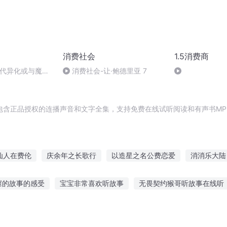
消费社会
1.5消费商
论当代异化或与魔鬼
消费社会-让·鲍德里亚 7
包含正品授权的连播声音和文字全集，支持免费在线试听阅读和有声书MP
仙人在费伦
庆余年之长歌行
以造星之名公费恋爱
消消乐大陆
皇帝
费伦的影帝
总裁大人省省爱
异能重生西门庆
重庆儿
窟的故事的感受
宝宝非常喜欢听故事
无畏契约猴哥听故事在线听
省略世界
故事可以吗怎么听
睡前故事免收费听100
故事大全在线听 宝贝