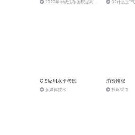
2020年华成法硕国庆提高班
02什么是“气
法制史马志冰 (12)
GIS应用水平考试
消费维权
多媒体技术
投诉渠道