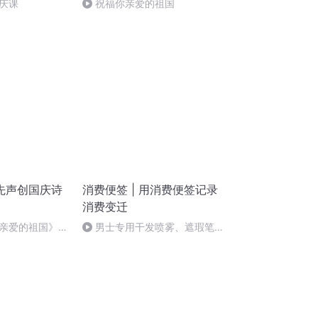
庆课
祝福你亲爱的祖国
先声创国庆诗
消费便签 | 用消费便签记录
消费变迁
亲爱的祖国》温
男士专用干发喷雾、遮瑕笔、
素颜霜，每一个都直击灵魂！