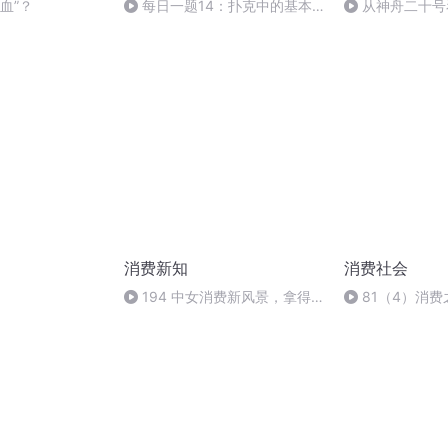
血”？
每日一题14：扑克中的基本
从神舟二十号
法则
的“隐形实力”
消费新知
消费社会
194 中女消费新风景，拿得
81（4）消
起的兴趣和放得下的执念