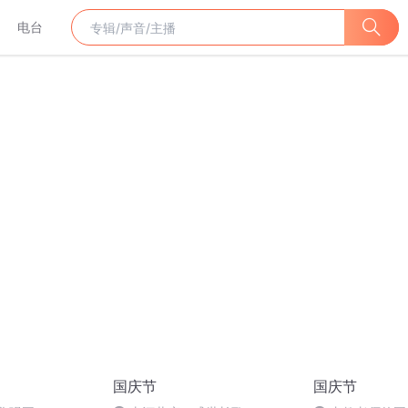
电台
国庆节
国庆节