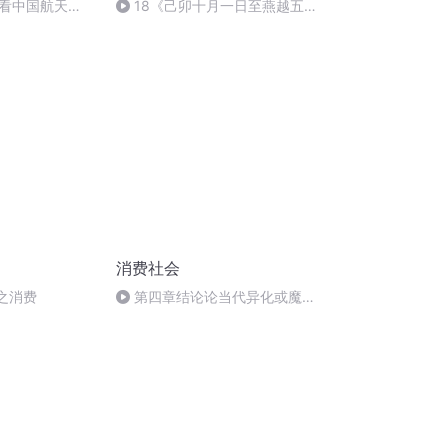
看中国航天
18《己卯十月一日至燕越五
日罹狴犴有感而赋》组律18首
文天祥 自由吟诵
消费社会
费之消费
第四章结论论当代异化或魔鬼
协议的终结4消费之消费