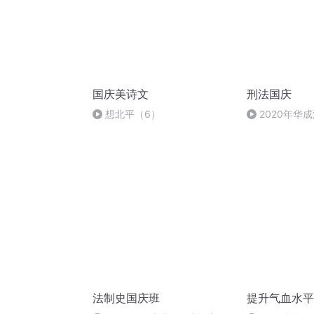
国庆美诗文
刑法国庆
想北平（6）
2020年华
刑法陈 (26)
法制史国庆班
提升气血水平