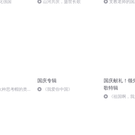
化强国
山河共庆，盛世长歌
支教老师的国
国庆专辑
国庆献礼！领
歌特辑
六种思考帽的类型
《我爱你中国》
《祖国啊，我
婉