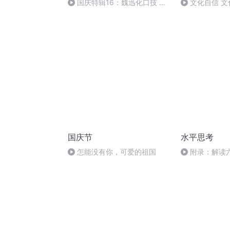
国庆特辑16：魏迅化口技 二
文化自信 文
胡 东方红+一般唱法和原生态
国庆节
水平思考
怎能没有你，可爱的祖国
附录：解读
（上）