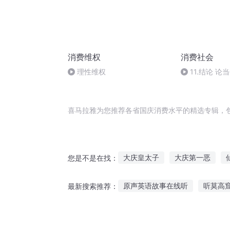
消费维权
消费社会
理性维权
11.结论 
协议的终结
喜马拉雅为您推荐各省国庆消费水平的精选专辑，
大庆皇太子
大庆第一恶
您是不是在找：
费城之魂
庆云传奇
嘉庆
原声英语故事在线听
听莫高
最新搜索推荐：
你是我浪费的青春
一人有庆
女生吃早餐听鬼故事
小度听