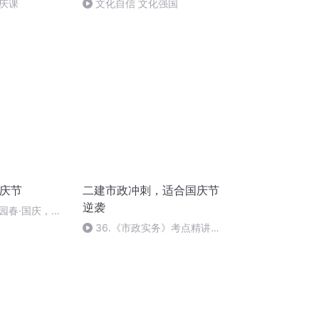
庆课
文化自信 文化强国
国庆节
二建市政冲刺，适合国庆节
逆袭
园春·国庆，朗
36.《市政实务》考点精讲第
36节课_2020926212025