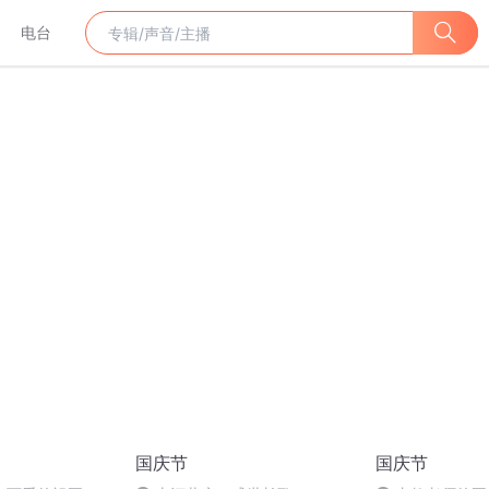
电台
国庆节
国庆节