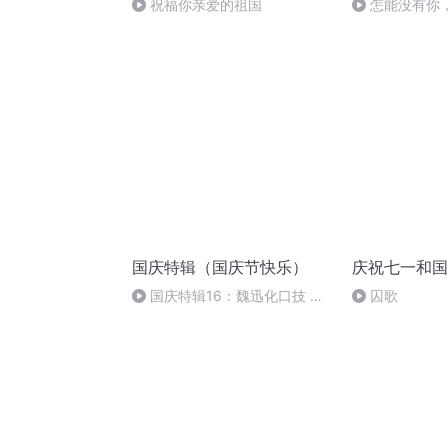
祝福你亲爱的祖国
怎能没有你
国庆特辑（国庆节快乐）
庆祝七一和国
国庆特辑16：魏迅化口技 二
囚歌
胡 东方红+一般唱法和原生态