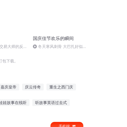
国庆佳节欢乐的瞬间
交易大师的反人
冬天寒风刺骨 大巴扎好似温
暖的春天
打包下载。
嘉庆皇帝
庆云传奇
重生之西门庆
记事
那年那月那时节
穿越之大庆帝国
娃娃故事在线听
听故事英语过去式
故事给家长听
儿子听父亲讲当年故事
手机端