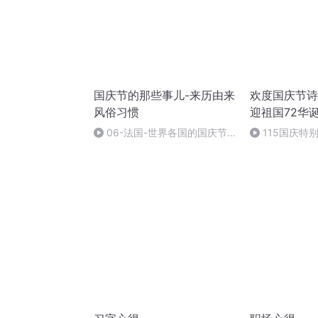
国庆节的那些事儿-来历由来
欢度国庆节诗
风俗习惯
迎祖国72华
06-法国-世界各国的国庆节-
115国庆特
国庆节的那些事儿
中国梦