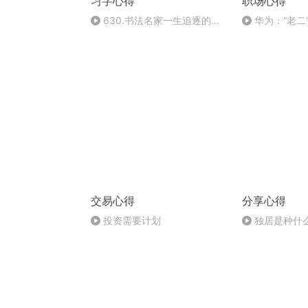
习字心得
职场心得
630.书法名家一生追逐的境
华为：“老二
界——人书俱老
交易心得
分享心得
投资需要计划
独居是种什