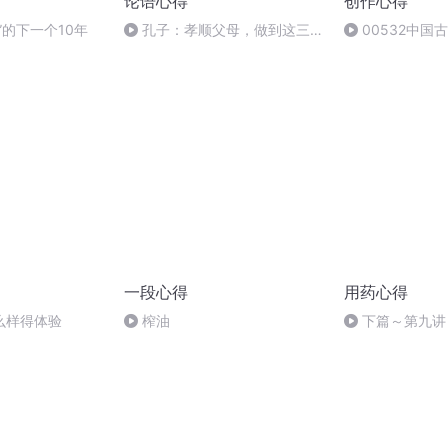
论语心得
创作心得
”的下一个10年
孔子：孝顺父母，做到这三条
00532中国
原则，福报自然来
一
一段心得
用药心得
么样得体验
榨油
下篇～第九讲
方：潜阳降压汤