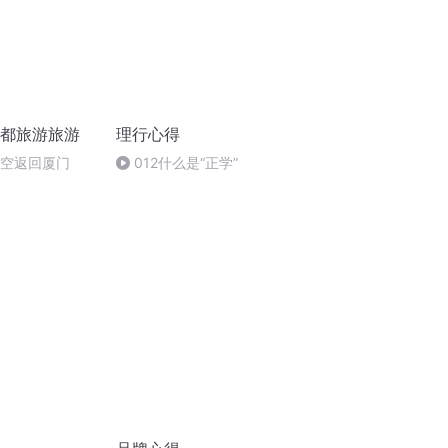
成都旅游旅游
理行心得
航空返回厦门
012什么是“正学”