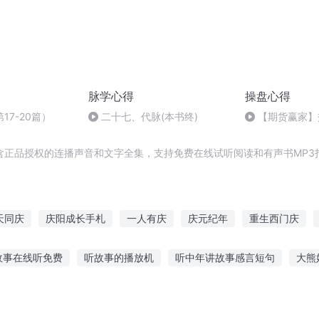
脉学心得
操盘心得
17-20篇）
二十七、代脉(本书终)
【期货赢家】
性操作逻辑！
含正品授权的连播声音和文字全集，支持免费在线试听阅读和有声书MP3
天同庆
庆阳成长手札
一人有庆
庆元纪年
重生西门庆
庆
千年情节之三生三世
大庆皇太子
十二个情人节
安庆年
故事在线听免费
听故事的播放机
听中年讲故事感言短句
大熊
个情人节
多了会变笨
我的故事说和你听
听冬奥故事感受的作文
孩子读