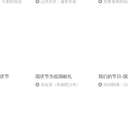
，可爱的祖国
山河共庆，盛世长歌
支教老师的国
庆节
国庆节为祖国献礼
我们的节日-
岳钲淇《奔跑吧少年》
诗词朗诵：沁
读者：张继军