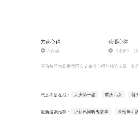
方药心得
论语心得
四合汤
《论语》（第
喜马拉雅为您推荐国庆节旅游心得的精选专辑，包
大庆第一恶
重庆儿女
普
您是不是在找：
无限节操之旅
异能重生西门
小新风间听鬼故事
金枪鱼听
最新搜索推荐：
快斗与青子的情人节
最后一
民间故事听哭声破案
故事听