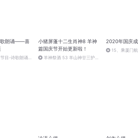
歌朗诵——喜
小猪屏蓬十二生肖神8 羊神
2020年国庆
诞
篇国庆节开始更新啦！
15、乘厦门
别节目-诗歌朗诵-
羊神祭酒 53 羊山神廿三护祭
坛 敬天地白泽做祭酒（4）