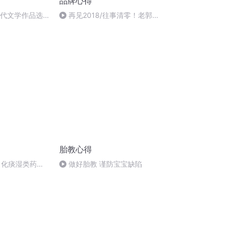
品牌心得
古代文学作品选
再见2018/往事清零！老郭祝
你新年快乐
胎教心得
 化痰湿类药
做好胎教 谨防宝宝缺陷