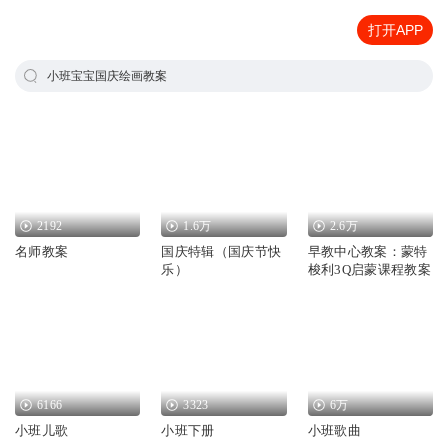
打开APP
小班宝宝国庆绘画教案
2192
1.6万
2.6万
名师教案
国庆特辑（国庆节快
早教中心教案：蒙特
乐）
梭利3Q启蒙课程教案
6166
3323
6万
小班儿歌
小班下册
小班歌曲