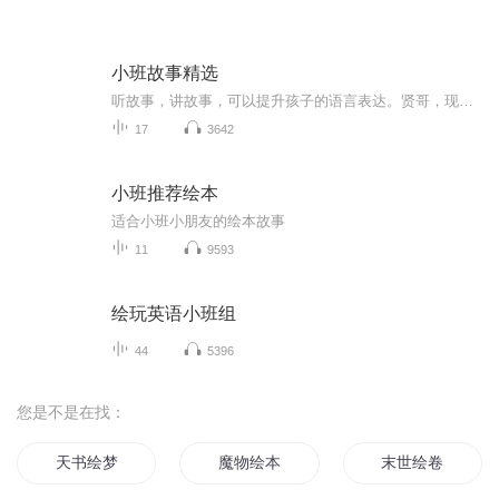
小班故事精选
听故事，讲故事，可以提升孩子的语言表达。贤哥，现在特别爱把自己听过的故事讲给妹妹听呢！
17
3642
小班推荐绘本
适合小班小朋友的绘本故事
11
9593
绘玩英语小班组
44
5396
您是不是在找：
天书绘梦
魔物绘本
末世绘卷