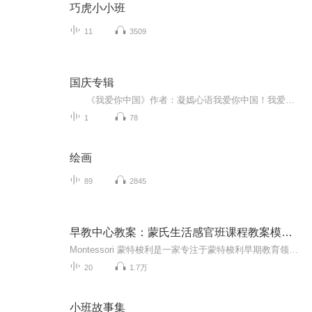
巧虎小小班
11
3509
国庆专辑
《我爱你中国》作者：凝嫣心语我爱你中国！我爱你春天蓬勃的秧苗；我爱你秋日金黄的硕果。我爱你中国！我爱你青松气质，我爱你红梅品格！我爱你家乡的甜蔗好像乳汁滋润着我的心窝。我爱你中国，我要把最美的歌儿献给你，我的母亲我的祖国。我爱你中国，我爱...
1
78
绘画
89
2845
早教中心教案：蒙氏生活感官班课程教案模板范文
Montessori 蒙特梭利是一家专注于蒙特梭利早期教育领域研究与推广的专业机构，致力于帮助出生至6岁的孩子进行体能、情感、认知及社交能力的发展，帮助适龄儿童家庭获得科学专业的蒙特梭利早期教育课程与服务。由于篇幅有限，课程文字详细教案，可以到公众号 “早教学堂”，获取学习和更多早教课程教案。
20
1.7万
小班故事集