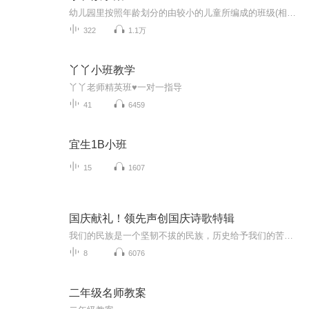
幼儿园里按照年龄划分的由较小的儿童所编成的班级(相对于中班和大班而言)，一般为三周岁(或四周岁)至五周岁的儿童，每班20~25人。故事作为一种通俗的文学形式,它有着神奇的魅力,不管是成人还是儿童,没有不爱听故事的。
322
1.1万
丫丫小班教学
丫丫老师精英班♥一对一指导
41
6459
宜生1B小班
15
1607
国庆献礼！领先声创国庆诗歌特辑
我们的民族是一个坚韧不拔的民族，历史给予我们的苦难都变成了闪着金光的勋章！我们的国家是一个龙腾虎跃的国家，那条巨龙正以不可阻挡之势崛起于神奇的东方！------------------------------------------------值此祖国70周年华诞之际，领先声创以诗歌向祖国献礼！用我们的声音、用我们的热血、用我们的灵魂诵读经典爱国篇章，歌颂我们的祖国！永远繁荣富强！
8
6076
二年级名师教案