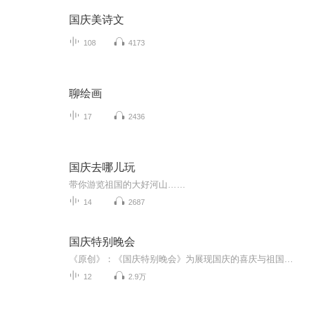
国庆美诗文
108
4173
聊绘画
17
2436
国庆去哪儿玩
带你游览祖国的大好河山……
14
2687
国庆特别晚会
《原创》：《国庆特别晚会》为展现国庆的喜庆与祖国的深情我将以具体的场景切入从清晨升旗的庄严到街头巷尾的欢庆到历史与当下的交融，用优美的笔触传递对祖国的热爱与自豪！用诗歌和情感美文形式，歌颂祖国的繁荣富强，祝人民幸福安康！
12
2.9万