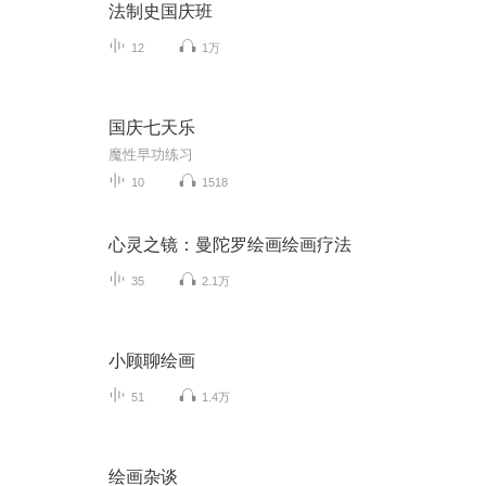
法制史国庆班
12
1万
国庆七天乐
魔性早功练习
10
1518
心灵之镜：曼陀罗绘画绘画疗法
35
2.1万
小顾聊绘画
51
1.4万
绘画杂谈