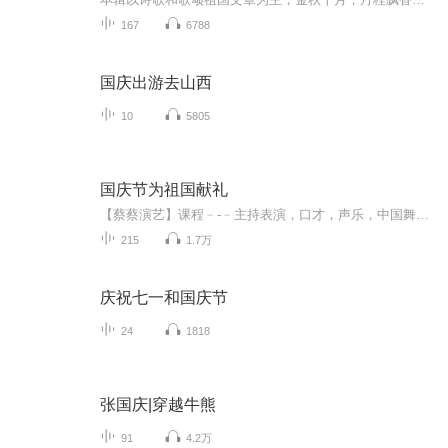
167
6788
国庆出游去山西
10
5805
国庆节为祖国献礼
【蔡蔡演艺】课程﹣-﹣主持表演，口才，声乐，中国舞，民族舞。独特的小舞台，专业的录音棚，每一位同学都能成为优秀的小明星。独特的教学模式，轻松上课，快乐学习！知名主持人，舞蹈家，高级教师任职授课！江南总校：河沟街42号三楼 18545856430江北分校...
215
1.7万
庆祝七一和国庆节
24
1818
张国庆|穿越牛熊
91
4.2万