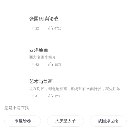
张国庆|舆论战
22
4713
西洋绘画
西方名画小简介
62
10万
艺术与绘画
近在咫尺，却遥遥相望，船与船在水面行驶，我先用浓墨画出几笔粗线条，把个山山水水交代一下，再画棵树破坏一下从左至右的构图形式，而右边的树丛像似打了个结，不让从左到右这股气飘出去，收住，让画面比较有集中感。
4
123
您是不是在找：
末世绘卷
大庆皇太子
战国浮世绘