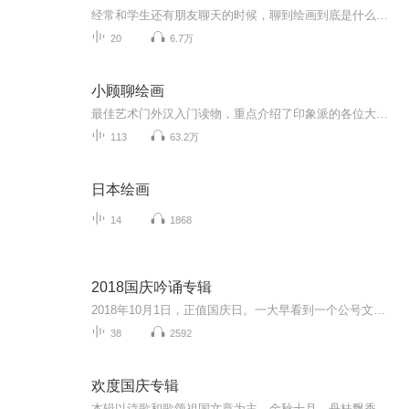
经常和学生还有朋友聊天的时候，聊到绘画到底是什么？包含什么内容？ 绘画的历史进程？ 我们研究绘画以后要干什么？ 绘画的目的是什么？所以借现在的网络平台聊一聊绘画的历史，发展，绘画的技法。我们知道史前就有洞穴壁画，之后产生了宗教绘画，到欧洲为王权服务的古典绘画，到后来受弗洛伊德的影响产生了现代表现主义绘画，一直到近现代的后现代主义绘画。随着社会科学的发展，绘画的技法，思想也在不断的进步，我们把这些进行了一部分语音的总结，从讲座和讲课的形式节选的语音片断，所以在内容上还没有规纳和...
20
6.7万
小顾聊绘画
最佳艺术门外汉入门读物，重点介绍了印象派的各位大师and师太，只是由于不方便上图，喜欢的朋友还是得手勤快点儿，买本原书看看。本书共有二卷，共分为16节，从顺序上，为了方便承前启后，做了一些调整，为了特别突出两位艺术家，疯子梵高和女师太莫里索，他们两位的配乐选的特别一些。 这里再做一个小小的广告，如果对绘画比较感兴趣的朋友，可以搜索订阅我的同学“北望书斋”吴老师的原创作品《晨曦中的露珠.吴说美术史》，吴老师声音优美，美术见地深厚专业，可以更为系统地了解美术史。
113
63.2万
日本绘画
14
1868
2018国庆吟诵专辑
2018年10月1日，正值国庆日。一大早看到一个公号文章，正是文天祥的《己卯十月一日至燕越五日罹狴犴有感而赋》。当然，彼十一非当今的十一。不过数字的巧合还是让人感触，今天拿来读一读，体味一番历史英杰的民族情怀，恰也当时。 根据诗题来看，这组诗是写于十月一日至十月五日之间，是文天祥被俘之后所作，这些诗作不仅有凛凛正气，更也能看的到他百端交集的复杂情感。另一首于右任先生的《望大陆》，微信公号有称《望乡》，一句“山之上国之殇”荡气回肠，一并兴起拿来读了一读。仓促间多有瑕疵...
38
2592
欢度国庆专辑
本辑以诗歌和歌颂祖国文章为主，金秋十月，丹桂飘香，在这个充满丰收喜悦的季节里，我们满怀激动和自豪，迎来了中华人民共和国76周年华诞。这不仅是一个庄重的纪念日，更是全体中华儿女共同欢庆的盛大的节日，承载着深厚的民族情感和历史意义.