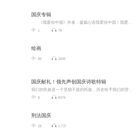
国庆专辑
《我爱你中国》作者：凝嫣心语我爱你中国！我爱你春天蓬勃的秧苗；我爱你秋日金黄的硕果。我爱你中国！我爱你青松气质，我爱你红梅品格！我爱你家乡的甜蔗好像乳汁滋润着我的心窝。我爱你中国，我要把最美的歌儿献给你，我的母亲我的祖国。我爱你中国，我爱...
1
78
绘画
89
2845
国庆献礼！领先声创国庆诗歌特辑
我们的民族是一个坚韧不拔的民族，历史给予我们的苦难都变成了闪着金光的勋章！我们的国家是一个龙腾虎跃的国家，那条巨龙正以不可阻挡之势崛起于神奇的东方！------------------------------------------------值此祖国70周年华诞之际，领先声创以诗歌向祖国献礼！用我们的声音、用我们的热血、用我们的灵魂诵读经典爱国篇章，歌颂我们的祖国！永远繁荣富强！
8
6076
刑法国庆
26
1.7万