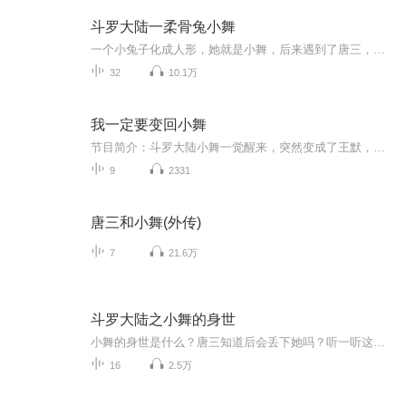
斗罗大陆一柔骨兔小舞
一个小兔子化成人形，她就是小舞，后来遇到了唐三，她们一起和另外一些人成为了史莱克七怪，后来他们经过重重遇险，和各种各样的惊险故事，成功成为了神。
32
10.1万
我一定要变回小舞
节目简介：斗罗大陆小舞一觉醒来，突然变成了王默，小舞决定要先融入王默的生活，然后想办法回到自己的世界，可是本来想过过平淡生活，然后想办法回到自己世界的，没想到自己突然变成了叶罗丽战士，守护世界，小舞能回到自己的世界吗？又能否守护住这里的...
9
2331
唐三和小舞(外传)
7
21.6万
斗罗大陆之小舞的身世
小舞的身世是什么？唐三知道后会丢下她吗？听一听这个故事吧！答案……都在这里面……
16
2.5万