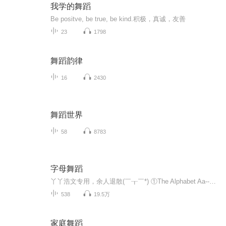
我学的舞蹈
Be positve, be true, be kind.积极，真诚，友善
23
1798
舞蹈韵律
16
2430
舞蹈世界
58
8783
字母舞蹈
丫丫浩文专用，余人退散(￣┰￣*) ①The Alphabet Aa--Zz 共72条声音。 ②The Alphabet Bb--Pp,Qq--Zz 共43条声音。 ③ The Short Vowels Aa,Ee.Ii,Oo,Uu 共45条声音。 ...
538
19.5万
家庭舞蹈