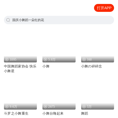
打开APP
国庆小舞蹈一朵红的花
1095
5.9万
160
中国舞蹈家协会 快乐
小舞
小舞の碎碎念
小舞星
9.6万
2675
5万
斗罗之小舞重生
小舞台嗨起来
舞蹈