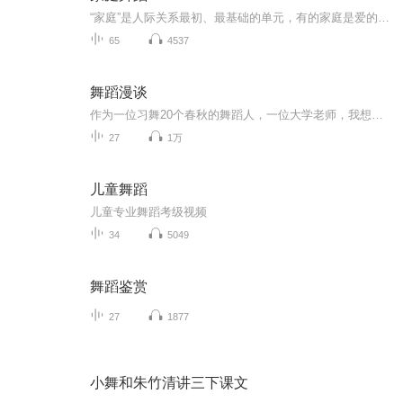
“家庭”是人际关系最初、最基础的单元，有的家庭是爱的港湾，为个体遮风避雨；有的家庭却成为无形之“塔”，限制个体自然成长，成为个体自由飞翔的羁绊。李维榕博士用“家庭舞蹈”来比喻家庭成员间的互动关系，认为很多个体的心理问题，是由于家庭成员间的互动关系出了问题——彼此太近或太远，导致“家庭舞蹈”的“舞步”彼此纠缠、相互碰撞，进而导致个体出现心理问题。李老师在著作《家庭舞蹈》系列中，梳理了自己不同时期从事家庭治疗工作的真实案例，通过一篇篇独立的文章，逐一展示、分析不同“问题个体”背后的家庭及其“家庭舞蹈”纠缠的方式……通过这些文章，我们走进别人的家庭，也反观自己乃至自己的家庭。李维榕老师对家庭治疗案例的个人思考，对家庭、对婚姻、对个人成长的思考，也引发我们的思考，一并“预防”或“治疗”存在于我们自己家庭中的纠缠与碰撞。 李维榕博士，AAMFT 认可督导，亚洲家庭治疗学院及上海家之源的临床总监、香港大学名誉副教授、美国纽约Minuchin Center for the Family的家庭治疗成员，并获美国家庭治疗学院（American Family Therapy Academy）2014年颁发「对家庭治疗理论及临床实践杰出贡献奬」， 乃第一个获得此最高奖项的亚洲家庭治疗学者 。
65
4537
舞蹈漫谈
作为一位习舞20个春秋的舞蹈人，一位大学老师，我想用这样一个简单的方式，为更多的艺术爱好者，舞蹈人，分享一些关于舞蹈艺术的知识和趣文。我个人是一位舞剧导演，个人代表作品：舞剧《索玛花》，《戏•床》，肢体剧《产房门口》，舞蹈作品《遇》，《锦鸡炫美》等。在这个节目中，我会更多的结合自己多年的创作经验，来为大家讲解，引导大家走上一条舞蹈艺术审美之路。
27
1万
儿童舞蹈
儿童专业舞蹈考级视频
34
5049
舞蹈鉴赏
27
1877
小舞和朱竹清讲三下课文