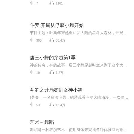
7
1161
斗罗:开局从俘获小舞开始
节目主题：叶离年穿越至斗罗大陆的星斗大森林，开局觉醒系统！获得器武魂【方天画戟】，真实伤害刀刀暴击！获得兽武魂【玄武神兽】，防御无敌！获得最强辅助系武魂【蔡文姬】，治疗效果逆天！
305
88.4万
唐三小舞的穿越第1季
神的传奇，神的故事，唐三小舞穿越时空来到了这个大陆完结100集。作者：尘埃在冰梦
19
1.2万
斗罗之开局签到女神小舞
!楚秦，一名资深宅男，酷爱观看斗罗大陆动漫，一次偶然的机会，竟是穿越到了这里。并且，觉醒了女神系统。
53
13.4万
艺术～舞蹈
舞蹈是一种表演艺术，使用身体来完成各种优雅或高难度的动作，一般有音乐伴奏，以有节奏的动作为主要表现手段的艺术形式。它一般借助音乐，也借助其他道具。舞蹈本身有多元的社会意义及作用，包括运动、社交、求偶、祭祀、礼仪等。在人类文明起源前，舞蹈...