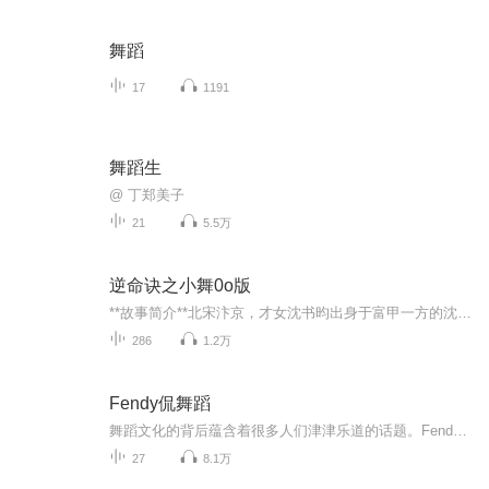
舞蹈
17
1191
舞蹈生
@ 丁郑美子
21
5.5万
逆命诀之小舞0o版
**故事简介**北宋汴京，才女沈书昀出身于富甲一方的沈府，与温文尔雅的未婚夫李慕白情投意合，婚期将近。她满心憧憬着未来的幸福生活，却不知那枚李慕白赠予的定情玉佩，早已为沈家埋下了灭门祸根。大婚前夕，沈府突遭大火，数十名黑衣人夜袭屠戮，沈书昀...
286
1.2万
Fendy侃舞蹈
舞蹈文化的背后蕴含着很多人们津津乐道的话题。Fendy侃舞蹈传递的不仅仅是舞蹈专业或官方人物的介绍，更多的是挖掘在舞蹈发展的历史长河中，有很多普罗大众都很关心的娱乐性话题。节目会带着观众来一场满世界奔跑的艺术之旅。从欧洲的宫廷，到非洲的草原，再在到拉美的海边，都有着怎样不为人知的美景和美人？一站和二战，美国经济大萧条，古巴政变到底对舞蹈世界有什么影响？朝鲜女间谍，李小龙，路易十四等等，他们都和舞蹈有着怎样的不解之缘？这些，都可以从Fendy侃舞蹈中找到答案。
27
8.1万