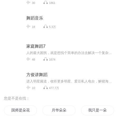
30
1861
舞蹈音乐
18
5.3万
家庭舞蹈7
人的最大困扰，就是想找个简单的办法去解决一个复杂的问题。其实要走出困局，必须先从人际关系的网络开始。
48
1674
方俊讲舞蹈
进入明星频道，收听更多明星、爱豆私人电台，解锁海量粉丝福利！《这就是街舞》艺术总监方俊 首档音频脱口秀 独家上线街舞人气队员：韩宇、胡浩亮、石头、田一德、杨建、淡淡、小P、袋鼠、小白 倾力推荐方俊简介：舞蹈总教头，国际国标舞舞者，《这就是街...
10
477.7万
您是不是在找：
国师是朵花
月华朵朵
我只是一朵云