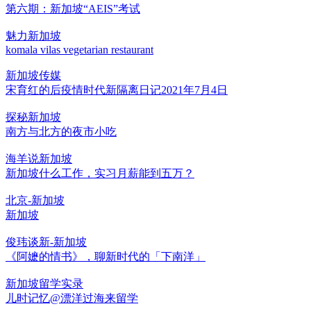
第六期：新加坡“AEIS”考试
魅力新加坡
komala vilas vegetarian restaurant
新加坡传媒
宋育红的后疫情时代新隔离日记2021年7月4日
探秘新加坡
南方与北方的夜市小吃
海羊说新加坡
新加坡什么工作，实习月薪能到五万？
北京-新加坡
新加坡
俊玮谈新-新加坡
《阿嬷的情书》，聊新时代的「下南洋」
新加坡留学实录
儿时记忆@漂洋过海来留学