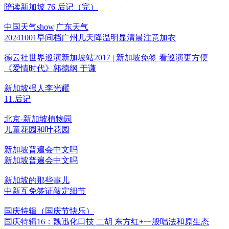
陪读新加坡 76 后记（完）
中国天气show|广东天气
20241001早间档广州几天降温明显清晨注意加衣
德云社世界巡演新加坡站2017 | 新加坡免签 看巡演更方便
《爱情时代》郭德纲 于谦
新加坡强人李光耀
11.后记
北京-新加坡植物园
儿童花园和叶花园
新加坡普遍会中文吗
新加坡普遍会中文吗
新加坡的那些事儿
中新互免签证敲定细节
国庆特辑（国庆节快乐）
国庆特辑16：魏迅化口技 二胡 东方红+一般唱法和原生态