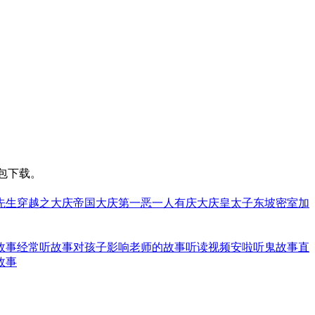
包下载。
先生
穿越之大庆帝国
大庆第一恶
一人有庆
大庆皇太子
东坡密室
加
故事
经常听故事对孩子影响
老师的故事听读视频
安啦听鬼故事直
故事