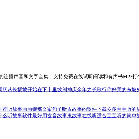
的连播声音和文字全集，支持免费在线试听阅读和有声书MP3打
同庆
从长坂坡开始
在下十里坡剑神
庆余年之长歌行
你好我的东坡
推荐
听故事画画锻炼文案句子
听古故事的软件下载
岁多宝宝听的
什么听故事软件最好用
玄音故事鬼故事在线听
适合宝宝听的简单