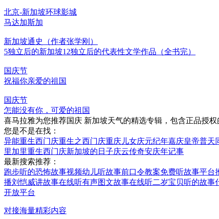
北京-新加坡环球影城
马达加斯加
新加坡通史（作者张学刚）
5独立后的新加坡12独立后的代表性文学作品（全书完）
国庆节
祝福你亲爱的祖国
国庆节
怎能没有你，可爱的祖国
喜马拉雅为您推荐国庆 新加坡天气的精选专辑，包含正品授权
您是不是在找：
异能重生西门庆
重生之西门庆
重庆儿女
庆元纪年
嘉庆皇帝
普天
里加里
重生西门庆
新加坡的日子
庆云传奇
安庆年记事
最新搜索推荐：
跑步听的恐怖故事视频
幼儿听故事前口令教案
免费听故事平台
播
刘恺威讲故事在线听
有声图文故事在线听
二岁宝贝听的故事
开放平台
对接海量精彩内容