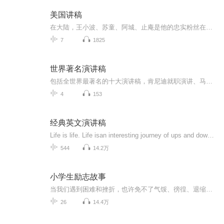
美国讲稿
在大陆，王小波、苏童、阿城、止庵是他的忠实粉丝在台湾，朱天文，唐诺是卡尔维诺不余遗力的传播者在香港，梁文道说他一直在准备谈卡尔维诺，可是一直没准备好权威版本，全面修订2006年单行本译本，并增补卡尔维诺各作品自序、后记、注释等重要资料知名设...
7
1825
世界著名演讲稿
包括全世界最著名的十大演讲稿，肯尼迪就职演讲、马丁路德金的我有一个梦等，是口才练习的精美素材
4
153
经典英文演讲稿
Life is life. Life isan interesting journey of ups and downs. But how the journey ends,is up to youtoday. You see, when you fall down, you feel like giving up. When times gettough, it is not the end.
544
14.2万
小学生励志故事
当我们遇到困难和挫折，也许免不了气馁、徬徨、退缩。这时，我们不妨打开这本《小学生励志故事》，用前人勤奋好学、自强不息的精神来鼓励自己，从而树立信心，增强勇气，重新扬起通往成功彼岸的风帆。
26
14.4万