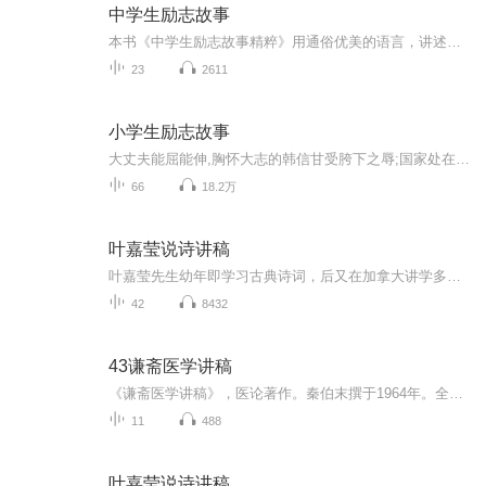
中学生励志故事
本书《中学生励志故事精粹》用通俗优美的语言，讲述一个个感人的励志故事，让中学生们在阅读中懂得人生的哲理，获得学习和生活的动力，是一本难得的中学生课外读物。《中学生励志故事精粹》作者是知名作家周海亮著作。
23
2611
小学生励志故事
大丈夫能屈能伸,胸怀大志的韩信甘受胯下之辱;国家处在危难之时,班超不惜投笔从戎,保家卫国;贝多芬以顽强的意志、惊人的毅力对抗病魔,在音乐艺术上取得巨大成就;乒乓球运动员邓亚萍,不怕苦不怕累,每天都比别人多练习几个小时,屡获世界冠军
66
18.2万
叶嘉莹说诗讲稿
叶嘉莹先生幼年即学习古典诗词，后又在加拿大讲学多年，对中国古典诗词及中西方文艺理论涉猎颇深。此书即是叶嘉莹先生融会古今中外文艺理论之精华，对中国古典诗歌的全新解读，新颖而不偏颇，深刻而不深奥。叶嘉莹先生以其互动亲切的语言、深入浅出的讲解...
42
8432
43谦斋医学讲稿
《谦斋医学讲稿》，医论著作。秦伯末撰于1964年。全书选录作者有关中医学术方面讲稿十二篇，包括脏腑发病及用药法则、五行生克的临床运用、气血湿痰治法、种种退热法、温病、肝病、水肿、腹泻、感冒论治等专题。每篇讲述均能结合个人临床经验阐发祖国医学...
11
488
叶嘉莹说诗讲稿