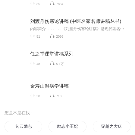
85
7834
刘渡舟伤寒论讲稿 (中医名家名师讲稿丛书)
内容简介 · · · · · ·《刘渡舟伤寒论讲稿》是现代著名中医学家刘渡舟先生经典著作。刘老强调痃的实质是经络，重视六经病提纲证的作用，担出《伤寒论》398条条文之间的组织排列是一个有机的整体。《刘渡舟伤寒论讲稿》目是在刘老讲课录音的基...
51
2056
任之堂课堂讲稿系列
48
5.1万
金寿山温病学讲稿
30
7165
您是不是在找：
玄云励志
励志小王妃魔君大人请笑纳
穿越之大庆帝国