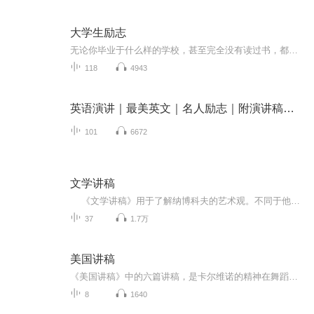
大学生励志
无论你毕业于什么样的学校，甚至完全没有读过书，都不妨碍你主动选择以下的人生：为打碎被压迫者的镣铐而战斗，为改善穷苦人的生活而努力；为驱逐暴君而举旗，为传播自由而呐喊；为同类的痛苦而流泪，为同胞的喜悦而欢笑
118
4943
英语演讲｜最美英文｜名人励志｜附演讲稿｜经典原声
101
6672
文学讲稿
《文学讲稿》用于了解纳博科夫的艺术观。不同于他的文学创作，在这部《文学讲稿》中，纳博科夫以简洁明晰的语言、深入浅出的方式，明确地表达了他对所讨论作品的看法。可以说，观点鲜明、独到是这部《文学讲稿》的一个特点。《文学讲稿》的另一个特点，是从本文出发，从分析作品的语言、结构、文体等创作手段入手，抓住要点，具体分析，充分突出了作品的艺术性，点明了作品在艺术上成功的原因。《文学讲稿》还有一个特点，即较多地引用了作品的原文。这一方面保留了此书原为课堂讲稿的本色，另一方面也具体说明了作者的见解是如何形成的。饶有意味的是，经过纳博科夫的讲解，作品中那些原来并未显示出深长意味和特殊价值的文字，就像突然暴露在阳光之下的珍珠，骤然发出绚丽的光彩。
37
1.7万
美国讲稿
《美国讲稿》中的六篇讲稿，是卡尔维诺的精神在舞蹈，他用专业的肢体语言，给你看小说的艺术和气质，他的宇宙观仿佛火炬在燃烧，引领我们走进他的洞穴，如此浓烈，如此华丽。在本书中，卡尔维诺对自己近四十年来小说创作实践的丰富经验，进行系统的回顾和理论上的总结、阐发。作者广征博引，结合自古至今，从意大利到欧美各国许多文学大师的创作实例，从理论与实践的结合上，对文学创作的本质特征，对小说的构思，对艺术形象的作用及其与想像、幻想的关系，对文艺理论批评的现状等一系列问题，做了详尽、周密的论述，切中肯綮，富于见地，是研究小说诗学的一部力作。尤其值得注意的是，卡尔维诺清醒地意识到，当今人的认识和当今的文学，暴露出越来越明显的局限性，他努力地探究，流传千百年的文学模式、范畴，在未来的世纪，是否还有生命力；在未来的世纪，是否存在一种可能性，用一种新的生存与写作的方式，来替代旧的生存与写作的方式。
8
1640