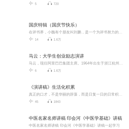
5
720
国庆特辑（国庆节快乐）
在评书界，小魏有个朋友叫刘鹏，是一个为评书努力的小伙子。在2021年国庆期间，他想弄个特辑，便烦劳我给他录个爱国题材的评书小段儿。这种事情，不是特殊情况，小魏一般不会拒绝，也就给其录了一个《鲁迅踢鬼》，等他传完，我再传到我的专辑里。另外，小...
14
1.6万
马云：大学生创业励志演讲
马云，现任阿里巴巴集团主席。1964年出生于浙江杭州，1988年毕业于杭州师范学院英语专业，之后任教于杭州电子工业学院。1999年辞去公职创办阿里巴巴网站，开拓电子商务应用。他是《福布斯》杂志创办50多年来成为封面人物的首位大陆企业家，曾获选为未来全球领袖。除此之外，马云还担任中国雅虎董事局主席、杭州师范大学阿里巴巴商学院院长、华谊兄弟传媒集团董事等职务。 本目录涵盖马云在各大学演讲，更多内容持续填充。这里有大学生听马云演讲的四个理由，供你参考： 1.好奇：为什么一个老师创造了阿里巴巴，为什么是他？原因在哪儿？ 2.学习：向成功典范学习。 3.创业的企图心：如果你想创业，你是否适合？你具备哪些创业特质，还有哪些欠缺？ 4.思考：思考马云五年前甚至十前的观念，在现在，以及未来是否使用。
6
1.6万
《演讲稿》生活化积累
真正的口才，不是华丽的辞藻，而是日复一日的日常积累。所有从容的即兴演讲、淡定的当众表达，都是私下无数次打磨的结果。 本专辑专注普通人可听懂、可照读、可落地的日常演讲稿。每一篇内容都结合生活真实案例、大众共鸣故事、正能量人生感悟，避开生硬大...
45
1843
中医名家名师讲稿 印会河《中医学基础》讲稿
中医名家名师讲稿 印会河《中医学基础》讲稿一起学习