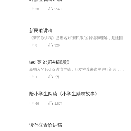
30
5540
新民歌讲稿
《新民歌讲稿》是废名对“新民歌”的解读和理解，是建国后废名诗评的主要组成部分。这本讲稿延续了废名诗评的一贯风格——古今纵论且重视情感，在特定的历史语境中非常具有个性，也对当时的创造思维和创作方法给予了反思。在本讲稿中，废名乐于将古典诗歌...
8
326
ted 英文演讲稿朗读
新购入的Ted 双语演讲稿，朋友推荐来这里进行朗读，分享积极健康的生活理念，操练英语口语朗读。曾经是一名市重点中学的英语老师，二十年教学，对英语学习热情依旧，希望得到大家的支持
11
2万
陪小学生阅读《小学生励志故事》
66
1.8万
读孙立舌诊讲稿