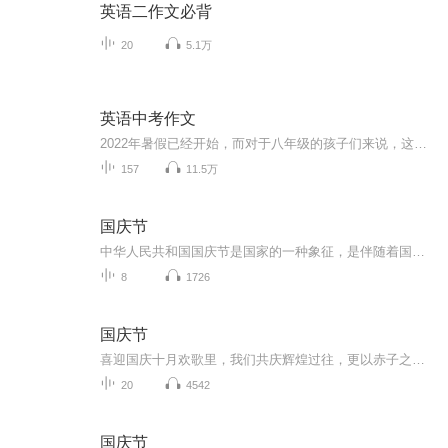
英语二作文必背
20
5.1万
英语中考作文
2022年暑假已经开始，而对于八年级的孩子们来说，这个暑假显得特别重要，要为进入九年级初中最后一年的学习做好充分的准备。要复习巩固好已学的7-8年级英语内容，同时也要提高自己的英语综合语言运用能力！ 经历过今年的八年级下期中、期末测试，再看最近...
157
11.5万
国庆节
中华人民共和国国庆节是国家的一种象征，是伴随着国家的出现而出现的。让我们用诗歌朗诵歌颂祖国的繁荣富强，国泰民安。
8
1726
国庆节
喜迎国庆十月欢歌里，我们共庆辉煌过往，更以赤子之心，向未来书写滚烫的誓言——这盛世，值得我们以热爱相拥。
20
4542
国庆节