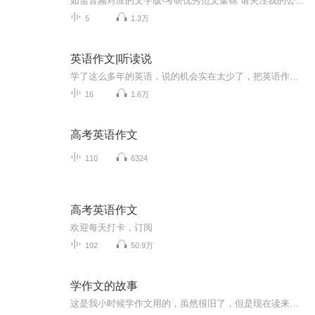
如需音频对应的文字版-考研优秀范文集锦 请关注我的公众号：旺仔每天读作文 在资料汇总区查看获取方式。一起朗读考研英语作文，形成语感，积累好词好句，助力考研英语作文
5
1.3万
英语作文|听读说
学了这么多年的英语，说的机会实在太少了，把英语作文读出来，空闲的时候听一听，希望能脱口说英语吧。
16
1.6万
高考英语作文
110
6324
高考英语作文
欢迎每天打卡，订阅
102
50.9万
学作文的故事
这是我小时候学作文用的，虽然很旧了，但是现在读来，对小学中高年级和初中作文的学习和写作还是有好处的，希望大家可以快乐作文。适合小学中高年级和初中生收听。