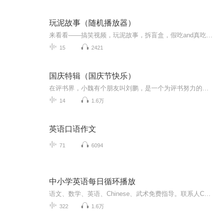
玩泥故事（随机播放器）
来看看——搞笑视频，玩泥故事，拆盲盒，假吃and真吃，娱乐吐槽……
15
2421
国庆特辑（国庆节快乐）
在评书界，小魏有个朋友叫刘鹏，是一个为评书努力的小伙子。在2021年国庆期间，他想弄个特辑，便烦劳我给他录个爱国题材的评书小段儿。这种事情，不是特殊情况，小魏一般不会拒绝，也就给其录了一个《鲁迅踢鬼》，等他传完，我再传到我的专辑里。另外，小...
14
1.6万
英语口语作文
71
6094
中小学英语每日循环播放
语文、数学、英语、Chinese、武术免费指导。联系人Contacts：鲜勇翔老师（Leon）微信WeChat：13425134787QQ:1935182967...
322
1.6万