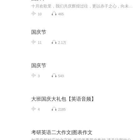
十月欢歌里，我们共庆辉煌过往，更以赤子之心，向未来书写滚烫的誓言——这盛世，值得我们以热爱相拥。
10
465
国庆节
11
2.1万
国庆节
3
543
大班国庆大礼包【英语音频】
4
2185
考研英语二大作文|图表作文