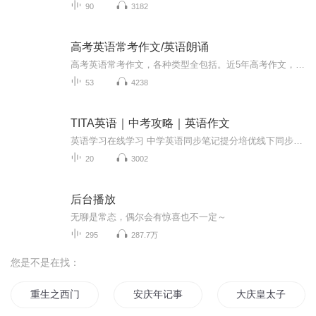
90
3182
高考英语常考作文/英语朗诵
高考英语常考作文，各种类型全包括。近5年高考作文，全部展示。提升写作实力和分数，这个专辑不容错过。
53
4238
TITA英语｜中考攻略｜英语作文
英语学习在线学习 中学英语同步笔记提分培优线下同步Tita English 公众号 很多内容可学习也欢迎订阅 其他英语笔记专辑
20
3002
后台播放
无聊是常态，偶尔会有惊喜也不一定～
295
287.7万
您是不是在找：
重生之西门庆
安庆年记事
大庆皇太子