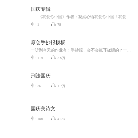
国庆专辑
《我爱你中国》作者：凝嫣心语我爱你中国！我爱你春天蓬勃的秧苗；我爱你秋日金黄的硕果。我爱你中国！我爱你青松气质，我爱你红梅品格！我爱你家乡的甜蔗好像乳汁滋润着我的心窝。我爱你中国，我要把最美的歌儿献给你，我的母亲我的祖国。我爱你中国，我爱...
1
78
原创手抄报模板
一听到今天的作业有：手抄报，会不会抓耳挠腮的？一起来看看，总有您需要的模板在这里。
119
2.5万
刑法国庆
26
1.7万
国庆美诗文
108
4173