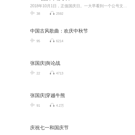
2018年10月1日，正值国庆日。一大早看到一个公号文章，正是文天祥的《己卯十月一日至燕越五日罹狴犴有感而赋》。当然，彼十一非当今的十一。不过数字的巧合还是让人感触，今天拿来读一读，体味一番历史英杰的民族情怀，恰也当时。 根据诗题来看，这组诗是写于十月一日至十月五日之间，是文天祥被俘之后所作，这些诗作不仅有凛凛正气，更也能看的到他百端交集的复杂情感。另一首于右任先生的《望大陆》，微信公号有称《望乡》，一句“山之上国之殇”荡气回肠，一并兴起拿来读了一读。仓促间多有瑕疵...
38
2592
中国古风歌曲：欢庆中秋节
95
6214
张国庆|舆论战
22
4713
张国庆|穿越牛熊
91
4.2万
庆祝七一和国庆节