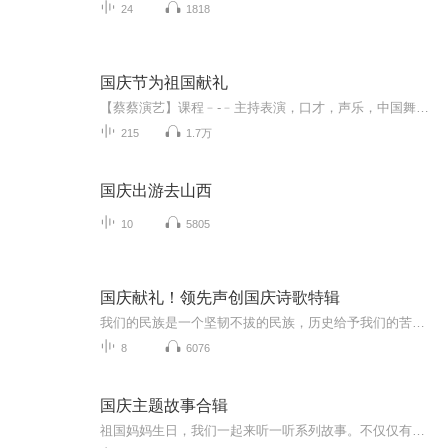
24
1818
国庆节为祖国献礼
【蔡蔡演艺】课程﹣-﹣主持表演，口才，声乐，中国舞，民族舞。独特的小舞台，专业的录音棚，每一位同学都能成为优秀的小明星。独特的教学模式，轻松上课，快乐学习！知名主持人，舞蹈家，高级教师任职授课！江南总校：河沟街42号三楼 18545856430江北分校...
215
1.7万
国庆出游去山西
10
5805
国庆献礼！领先声创国庆诗歌特辑
我们的民族是一个坚韧不拔的民族，历史给予我们的苦难都变成了闪着金光的勋章！我们的国家是一个龙腾虎跃的国家，那条巨龙正以不可阻挡之势崛起于神奇的东方！------------------------------------------------值此祖国70周年华诞之际，领先声创以诗歌向祖国献礼！用我们的声音、用我们的热血、用我们的灵魂诵读经典爱国篇章，歌颂我们的祖国！永远繁荣富强！
8
6076
国庆主题故事合辑
祖国妈妈生日，我们一起来听一听系列故事。不仅仅有《我的祖国》，还有红军故事，也有关于战争的故事，让大家体会到和平年代的不易。