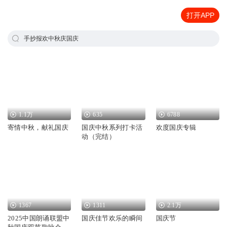
打开APP
手抄报欢中秋庆国庆
1.1万
635
6788
寄情中秋，献礼国庆
国庆中秋系列打卡活
欢度国庆专辑
动（完结）
1367
1311
2.1万
2025中国朗诵联盟中
国庆佳节欢乐的瞬间
国庆节