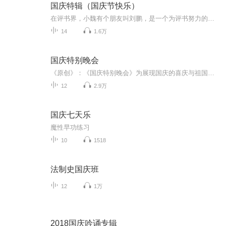
国庆特辑（国庆节快乐）
在评书界，小魏有个朋友叫刘鹏，是一个为评书努力的小伙子。在2021年国庆期间，他想弄个特辑，便烦劳我给他录个爱国题材的评书小段儿。这种事情，不是特殊情况，小魏一般不会拒绝，也就给其录了一个《鲁迅踢鬼》，等他传完，我再传到我的专辑里。另外，小...
14
1.6万
国庆特别晚会
《原创》：《国庆特别晚会》为展现国庆的喜庆与祖国的深情我将以具体的场景切入从清晨升旗的庄严到街头巷尾的欢庆到历史与当下的交融，用优美的笔触传递对祖国的热爱与自豪！用诗歌和情感美文形式，歌颂祖国的繁荣富强，祝人民幸福安康！
12
2.9万
国庆七天乐
魔性早功练习
10
1518
法制史国庆班
12
1万
2018国庆吟诵专辑