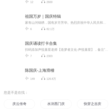
12
2600
祖国万岁｜国庆特辑
家有山河锦绣，国有岁月芳华。热烈庆祝中华人民共和国成立73周年！
6
82.1万
国庆诵读打卡合集
扫码添加声悦童星老师【造梦者文化-声悦童星】，备注“诵读打卡”报名，已添加好友的，直接发送“诵读打卡”报名，报名成功后进入社群。
7
2303
陈国庆-上海滑稽
149
126.8万
您是不是在找：
庆云传奇
水浒西门庆
快穿之吉庆有余