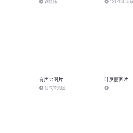
鞠婧祎
121-130听
有声の图片
叶罗丽图片
仙气背景图