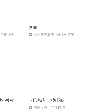
素描
常识 1-8
俄罗斯苏联美术史1.列宾美术
学院
片小教程
（已完结）喜迎国庆
国潮澎湃，文化自信