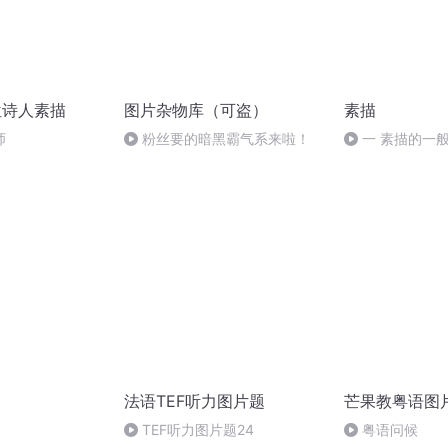
位诗人素描
图片杂物库（可盗）
素描
师
粉丝要的暗黑霸气系来啦！
一 素描的一般
法语TEF听力图片题
芒果教粤语图
TEF听力图片题24
粤语问候