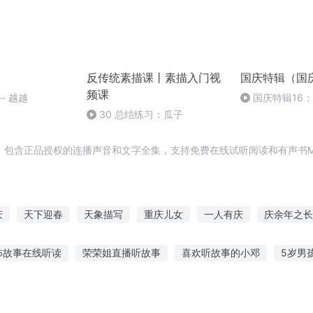
反传统素描课丨素描入门视
国庆特辑（国
频课
- 越越
国庆特辑16
胡 东方红+一般
30 总结练习：瓜子
，包含正品授权的连播声音和文字全集，支持免费在线试听阅读和有声书M
庆
天下迎春
天象描写
重庆儿女
一人有庆
庆余年之长
越之大庆帝国
描绘青春
大庆皇太子
扫描之道
每次重生都
怖故事在线听读
荣荣姐直播听故事
喜欢听故事的小邓
5岁男
天下
青蛙故事在线听
听老师讲故事作文开头
听故事培养理解力
听