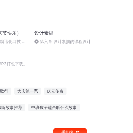
庆节快乐）
设计素描
：魏迅化口技 二
第六章 设计素描的课程设计
唱法和原生态
P3打包下载。
歌行
大庆第一恶
庆云传奇
不可描述
末世扫描
嘉庆皇帝
孩听故事推荐
中班孩子适合听什么故事
爷爷讲怎样的故事
听故事的小格子
手机端