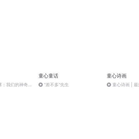
童心童话
童心诗画
球：我们的神奇家
“差不多”先生
童心诗画 | 
（外两首）