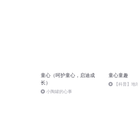
童心（呵护童心，启迪成
童心童趣
长）
【科普】地
园.mp3
小陶罐的心事