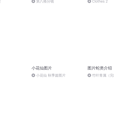
读
第八格分镜
Clothes 2
小花仙图片
图片蛇类介绍
小花仙 秋季篇图片
竹叶青属（完