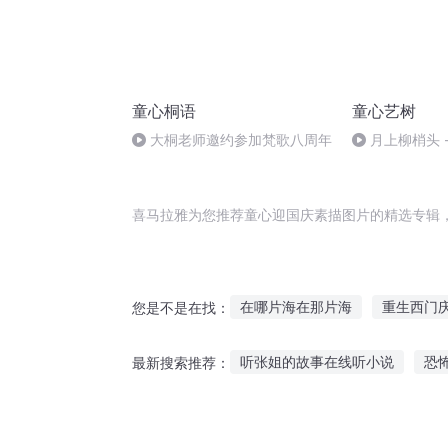
童心桐语
童心艺树
大桐老师邀约参加梵歌八周年
月上柳梢头 -
喜马拉雅为您推荐童心迎国庆素描图片的精选专辑
在哪片海在那片海
重生西门
您是不是在找：
图腾碎片
安庆年记事
穿
听张姐的故事在线听小说
恐
最新搜索推荐：
异能重生西门庆
元素之图腾
海底小纵队故事在那听
旅行