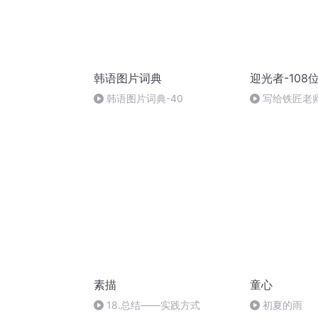
韩语图片词典
迎光者-108
韩语图片词典-40
写给铁匠老
素描
童心
18.总结——实践方式
初夏的雨