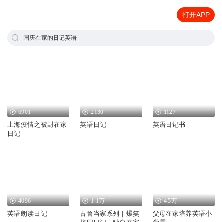
打开APP
国庆在家的日记英语
6901
2130
1127
上海疫情之被封在家
英语日记
英语日记书
日记
4096
1.1万
4.5万
英语朗读日记
古鲁当家系列｜爆笑
父母在家培养英语小