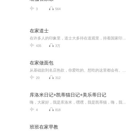
3
564
在家道士
在许多人的印象里，道士大多待在道观里，持着国家印制的道士证，将中国唯一的本土道门宗教传承下去。如果是走上街头摆摊解卦，则会被大多数人认为是骗子。国家没有给我颁发道士证，不过，我却是一名有着真才实学的道士，和坐在观里的那些道士不同，我是个...
435
3万
在家做面包
从基础款到名店热款，你爱吃的、想吃的这里都会有。杂粮果蔬包、健康吐司、“洋气”软欧包，黑眼豆豆、奶酪包、盐面包卷……自己动手做酱料，低糖健康更放心。薄灰带你解锁面包美味吃法新姿势，香浓花生酱、酸甜樱桃果酱、经典沙拉酱、甜蜜红豆馅……面包...
20
312
库洛米日记+凯蒂猫日记+美乐蒂日记
嗨，大家好，我是库洛米，嘿嘿，我是凯蒂猫，嗨，我是美乐蒂，我们又见面啦～
4
818
班班在家早教