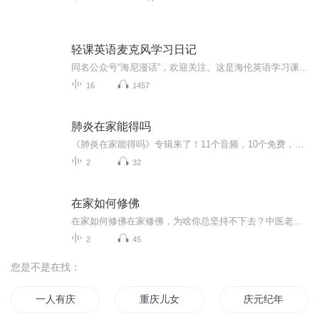
轻课英语麦克风学习日记
同名公众号“海尼漫话”，欢迎关注。这是海伦英语学习课程的作业内容，如果你或孩子想了解或学习在线英语课程，请添加海伦私人微信号：Helen-5502, 验证暗号：海尼漫话。...
16
1457
肺炎在家能得吗
《肺炎在家能得吗》专辑来了！11个音频，10个免费，1个付费，带你科学认识家庭肺炎。免费音频系统讲解10个关键问题，付费音频深度剖析，10篇干货组合拳，让你秒懂！别慌，跟着走，健康不愁！
2
32
在家如何修佛
在家如何修佛在家修佛，为啥你总坚持不下去？中医老炮儿给你支个招 隔壁王大爷天天念叨"阿弥陀佛"，结果转头就跟菜市场大妈为了五毛钱吵得面红耳赤；朋友圈里晒抄经的小张，上个月还在深夜emo发"人生皆苦"，这周就开始狂炫火锅配啤酒——在家修佛这事儿...
2
45
您是不是在找：
一人有庆
重庆儿女
庆元纪年