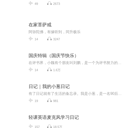
49
2673
在家菩萨戒
阿弥陀佛，有缘听到，同升极乐
14
3247
国庆特辑（国庆节快乐）
在评书界，小魏有个朋友叫刘鹏，是一个为评书努力的小伙子。在2021年国庆期间，他想弄个特辑，便烦劳我给他录个爱国题材的评书小段儿。这种事情，不是特殊情况，小魏一般不会拒绝，也就给其录了一个《鲁迅踢鬼》，等他传完，我再传到我的专辑里。另外，小...
14
1.6万
日记｜我的小葱日记
有了日记就有了生活的备忘录。我是小葱，是一名90后宝妈，也是万千世界中普普通通的一名上班族，年初的时候给自己买了一本日记本，想要记录自己一年中的喜怒哀乐，却总因为这样的那样的原因而搁浅，或许，我可以通过另一种方式来记录……
19
981
轻课英语麦克风学习日记
157
18.5万