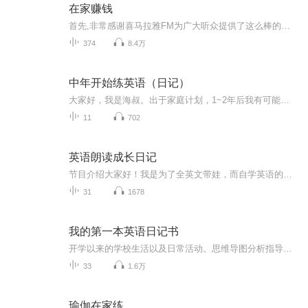
在家赚钱
首先,非常感谢喜马拉雅FM为广大听众提供了这么棒的音频知识分享平台，非常感谢每一位工作人员的辛勤付出！是你们让更多的人方便、快捷地获得更好、更实用的知识！ 微我的这个信：A3435192467，送《55个小本创业项目实战方案》 做为一名主播，我会通过不断地释放价值，不断的传播正能量，努力帮助到更多的人，让没有背景，没有人脉，没有资源的普通人，在当今互联网时代，也可以通过努力，改变自己和家族的命运！
374
8.4万
中年开始练英语（日记）
大家好，我是海叔。出于家庭计划，1~2年后我有可能会陪着孩子出国读书，届时语言将是一个大问题。我自学校毕业到现在，差不多有20年没有说过或使用过英语了。可以说差不多都还给老师了。从现在开始，我希望自己能养成做语音英文日记的习惯，期待一段时间后...
11
702
英语朗读成长日记
节目介绍大家好！我是为了全英文带娃，而自学英语的悠悠。一直以来都有一个梦想，就是把孩子培养成双语宝宝，想让孩子熟练的在中英文间自由的切换，就要把握住孩子语言启蒙的黄金3年，相信世界上没有一个人可以在这件事上替代母亲，只有母亲才能给到孩子无...
31
1678
我的第一本英语日记书
开学以来的学校生活以及日常活动。思维导图分析指导，思路清晰
33
1.6万
瑜伽在家练