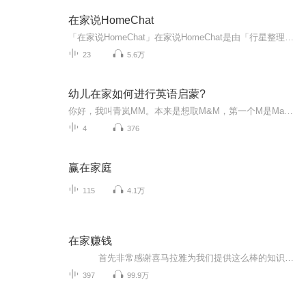
在家说HomeChat
「在家说HomeChat」在家说HomeChat是由「行星整理事务所」出品的聊天播客节目。由生活整理师大茶和先生言玖共同主持。它将在家与类似家的信任场景下，畅聊从「家」所延展开来的话题。你已经可以在小宇宙、网易云音乐、荔枝FM、喜马拉雅等平台收听到我们的...
23
5.6万
幼儿在家如何进行英语启蒙?
你好，我叫青岚MM。本来是想取M&M，第一个M是May，我自己；第二个M是Maya，我女儿，一个快满5岁的小姑娘。但是，主播名不能有符号，所以，就变成了“青岚MM”。我的声音签名是“You're me;and more.”这是电影《恐龙当家》里边，Arlo的爸爸经常对他说的话。我把它对应了荀子的“青，取之于蓝；而青于蓝”。这句正好是《劝学》里面的话。咱们做父母的，总是希望孩子能够比自己更好，更优秀。怎么样才能让孩子更好呢？《三字经》的结尾是“人遗子，金满盈；我教子，唯一经。”19年春天，Maya两岁多一点开始，开始听儿歌和、看动画动画，“磨耳朵”；她听了一个春天又一个夏天，在秋天的时候，跟我提出想通过书来学习自然拼读规则，于是，我们两个开始在家学习英语自然拼读规则。现在Maya快五岁了，已经熟练掌握了26个英文字母的字母名和字母音，能够自己独立阅读由规则词和视觉词组成的自然拼读绘本。最主要的，遇到没有见过，或学过但忘记的规则词，她会利用拼读规则，自己把它拼出来。真正做到了“见词能读”。Maya并不多么聪明，也没有天天花好长时间学英语，只是天天听英语儿歌、看英语动画，每天10～15分钟，学习一个自然拼读规则，开始时，要半个月反复学一个音，后来过渡到10天，后来7天，后来3天。学了会忘，忘了还要复习。就这样螺旋式前进，每天坚持不断地学习、复习。什么是英语自然拼读？自然拼读资源该如何获取？怎么样在家教孩子学习英语自然拼读？我听不懂英语，怎么判断孩子是不是进步了？孩子在家学英语自然拼读，需要多长时间学成？孩子英语怎么样，就算是学成了？这些，作为亲身吃过葡萄的过来人，只要你感兴趣，愿意听，我都可以一一为你解答。每周15分钟到半个小时，教给孩子的不只是知识，更是方法，是渔猎的“渔”。
4
376
赢在家庭
115
4.1万
在家赚钱
首先非常感谢喜马拉雅为我们提供这么棒的知识分享平台，也感谢每位工作人员的辛勤付出！让我们能够获取更多、更好、实用的知识！ 让一个一无所有的人，如何白手起家？如何通过不断释放价值，帮助到更多的人，从而改变自己和他人的命运！ 本专辑是宋立超通过自身的一些亲身经历、经验以及所学的知识分享给大家，希望对创业者或是即将创业的人有所帮助。本专辑的宗旨： “只帮助勤奋努力的人赚钱，懒惰的人请走开！” 生活在如今的互联网时代不懂营销，就如同瞎子走路，力气花了不少，结果事与愿违。在此为你揭秘人性营销学，实实在在内部分享，为你带来更多创业实战经验，帮助不甘于现状的草根一族、及想解决困境、想转型的老板在互联网上少走弯路，创业成功！讲课风格：通俗、易懂、易操作！ 我所擅长： 开发项目，挖掘利润点。 团队管理。 互联网团队建设。 团队人际关系处理。 如何当好老板，做好老大。 关注我你将学到： 如何开发项目。 如何寻找合伙人。 如何管理团队。 如何激发团队的斗志。 如何当好一个老板。 如何在互联网时代掘金，做业务。 如何紧跟互联网和移动互联网的时代趋势 如何做企业？ 如何打造团队？ 分享互联网创业的方法。 如何用互联网工具拓展业务。 在自己不懂技术的情况下，怎么创业..........
397
99.9万