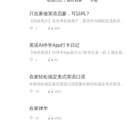
校园日记｜独自在家
学霸
只在家做英语启蒙，可以吗？
【内容简介】在全球化浪潮下，英语作为国际交流的关键工具，其重要性日益凸显。对于孩子们来说，早期的英语启蒙宛如一把神奇钥匙，能为他们打开一扇通往广阔世界的大门，在多方面助力其茁壮成长。【英语启蒙为何意义重大？】0 - 6 岁是孩子语言学习的黄金...
1
899
英语AI伴学App打卡日记
【海苔英语】AI伴学App是什么?首先它是一款:1.满足孩子从启蒙到小学、到初中、兼顾校内校外英语学习需求的英语学习APP。2、拥有这个英语APP，相当于拥有一个线上英文图书馆，目前已涵盖大量原版教材，并不断新增……3、APP包含:英语水平测试、英文书籍(自...
1
83
在家轻松搞定美式英语口语
在家轻松搞定美式英语口语想要在家轻松搞定美式英语口语，可以从以下几个方面入手：### 制定学习计划- 确定每天的学习时间，比如每天抽出1 - 2小时专门用于英语口语练习。可以将时间分成几个部分，分别进行不同的练习，如听力、口语模仿、对话练习等。- 设...
33
1527
在家律学
25
2016