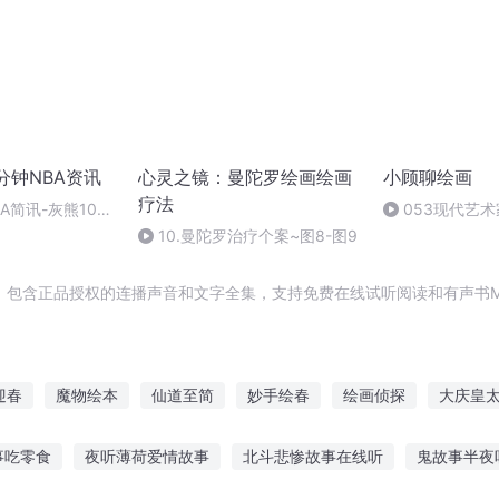
分钟NBA资讯
心灵之镜：曼陀罗绘画绘画
小顾聊绘画
疗法
BA简讯-灰熊10次
053现代艺
0分以下等10条
10.曼陀罗治疗个案~图8-图9
，包含正品授权的连播声音和文字全集，支持免费在线试听阅读和有声书M
迎春
魔物绘本
仙道至简
妙手绘春
绘画侦探
大庆皇
有庆
简兮简兮
钱妤手绘原画集
穿越之大庆帝国
庆云传奇
事吃零食
夜听薄荷爱情故事
北斗悲惨故事在线听
鬼故事半夜