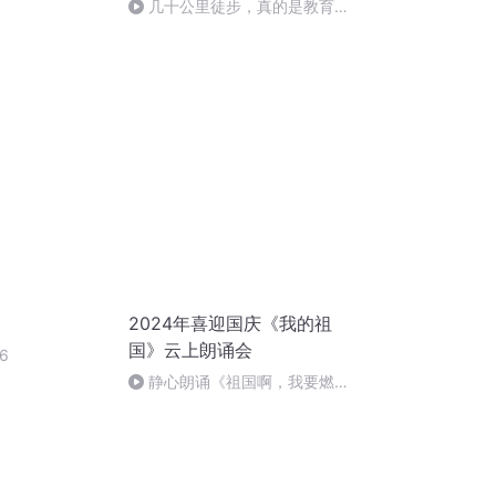
几十公里徒步，真的是教育
吗？
2024年喜迎国庆《我的祖
国》云上朗诵会
6
静心朗诵《祖国啊，我要燃
烧》作者：叶文福