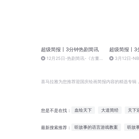
超级简报丨3分钟热剧简讯
超级简报丨3
12月25日-热剧简讯-《古董
3月12日-N
局中局》公布“五脉版”海报等15
将对手限制在9
条一句话简讯
一句话简讯
喜马拉雅为您推荐迎国庆绘画简报内容的精选专辑
血绘天下
大道简经
天下
您是不是在找：
天书绘梦
重庆儿女
一人
听故事的语言游戏教案
听故
最新搜索推荐：