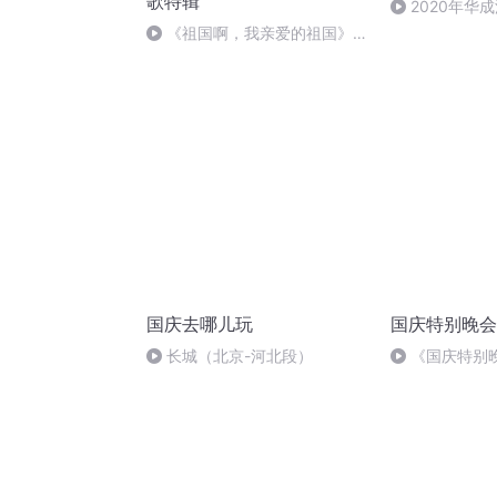
歌特辑
2020年华
刑法陈 (26)
《祖国啊，我亲爱的祖国》温
婉
国庆去哪儿玩
国庆特别晚会
长城（北京-河北段）
《国庆特别