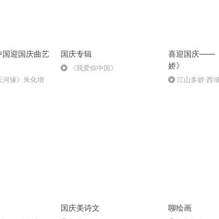
世中国迎国庆曲艺
国庆专辑
喜迎国庆——
娇》
《我爱你中国》
天河缘》朱化增
江山多娇·西
国庆美诗文
聊绘画