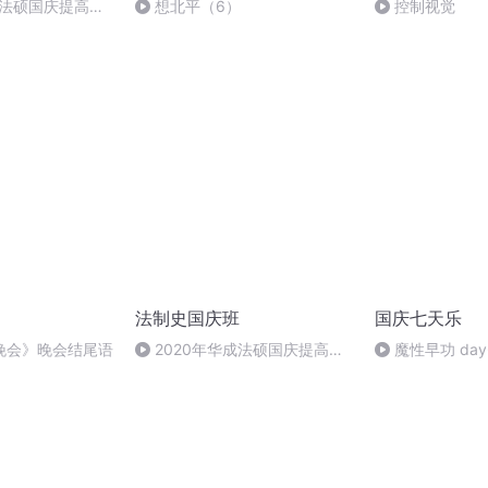
成法硕国庆提高班
想北平（6）
控制视觉
法制史国庆班
国庆七天乐
晚会》晚会结尾语
2020年华成法硕国庆提高班
魔性早功 day
法制史马志冰 (12)