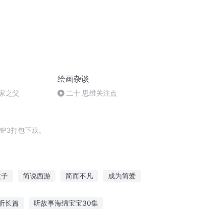
绘画杂谈
术家之父
二十 思维关注点
P3打包下载。
太子
简说西游
简而不凡
成为简爱
灵卡绘师
简连城日报
听长篇
听故事海绵宝宝30集