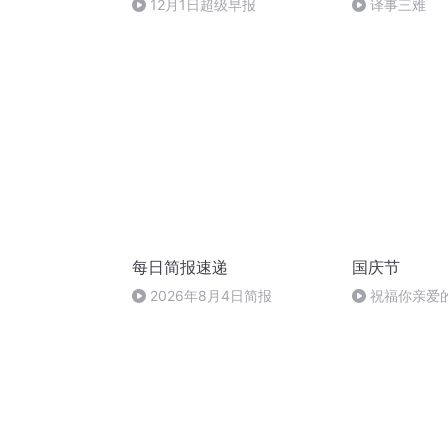
12月1日超级早报
译事三难
每日简报速递
国庆节
2026年8月4日简报
祝福你亲爱