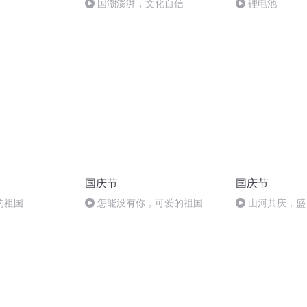
国潮澎湃，文化自信
锂电池
国庆节
国庆节
的祖国
怎能没有你，可爱的祖国
山河共庆，盛