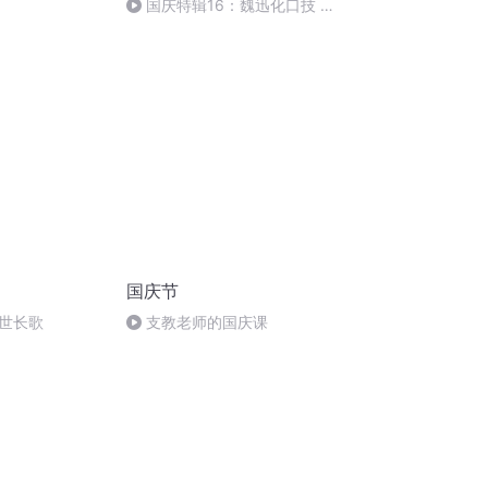
国庆特辑16：魏迅化口技 二
胡 东方红+一般唱法和原生态
国庆节
世长歌
支教老师的国庆课