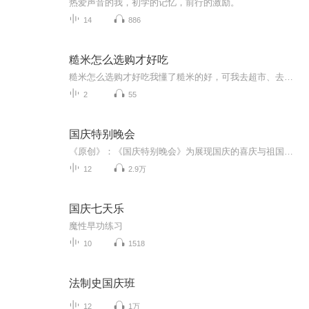
热爱声音的我，初学的记忆，前行的激励。
14
886
糙米怎么选购才好吃
糙米怎么选购才好吃我懂了糙米的好，可我去超市、去米店，满眼望去都是洁白晶莹的精白大米，包装袋上一个比一个漂亮。糙米，你到底在哪里？ 而且，就算找到了，这糙米颜色灰扑扑的，听说又难煮又难嚼，到底该怎么挑，怎么做，才能让它变得好吃呢？
2
55
国庆特别晚会
《原创》：《国庆特别晚会》为展现国庆的喜庆与祖国的深情我将以具体的场景切入从清晨升旗的庄严到街头巷尾的欢庆到历史与当下的交融，用优美的笔触传递对祖国的热爱与自豪！用诗歌和情感美文形式，歌颂祖国的繁荣富强，祝人民幸福安康！
12
2.9万
国庆七天乐
魔性早功练习
10
1518
法制史国庆班
12
1万