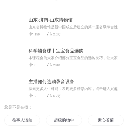
山东-济南-山东博物馆
山东省博物馆是新中国成立后建立的第一座省级综合性地志博物馆，成立于1954年，1956年对外开放，位于济南市文化西路。（东经117度10分，北纬36度66分左右，地址在山东省济南市经十路11899号（燕山立交桥东2公里）。博物馆新馆选址在济南市区主干道经十路东段，2007年12月29日举行奠基，2010年6月圆满竣工，2010年11月16日正式向社会开放，“山东省博物馆”至此更名“山东博物馆”。山东博物馆现占地34000平方米，建筑面积21000平方米，宏伟、典雅的建筑群，体...
159
2.8万
科学辅食课丨宝宝食品选购
本课程会为大家介绍部分宝宝食品的选购技巧，让大家看清食品真相，少交智商税，掌握辨别食品的小窍门。好妈妈不仅要懂“科学辅食”也要懂“科学选购”。【课程内容】1. 先看视频标签再付钱2. 如何为宝宝选米粉3.如何为宝宝选辅食泥...
8
2010
主播如何选购录音设备
探索更多人生可能，发现更多精彩内容，点击进入兴趣兼职频道第一手新鲜主播资讯、干货攻略来袭，大咖主播零距离交流互动、经验分享，不定期的喜播周边、流量曝光等福利发放，快在微信搜索【喜播教育】关注官方公众号吧~遇到设备就懵圈的你不怕不怕啦
2
6.2万
您是不是在找：
往事人淡如菊
超级购物中心
素心若菊