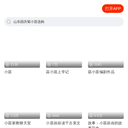
打开APP
山东国庆菊小苗选购
1539
7万
3145
小苗
蒜小苗上学记
菇小苗编剧作品
3.6万
4641
6.9万
小苗家教聊天室
小苗叔叔读千古美文
故事：小苗叔叔的故