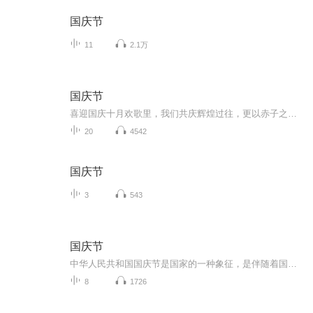
国庆节
11
2.1万
国庆节
喜迎国庆十月欢歌里，我们共庆辉煌过往，更以赤子之心，向未来书写滚烫的誓言——这盛世，值得我们以热爱相拥。
20
4542
国庆节
3
543
国庆节
中华人民共和国国庆节是国家的一种象征，是伴随着国家的出现而出现的。让我们用诗歌朗诵歌颂祖国的繁荣富强，国泰民安。
8
1726