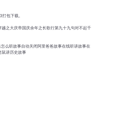
3打包下载。
穿越之大庆帝国
庆余年之长歌行
第九十九句对不起
千
果怎么听故事自动关闭
阿里爸爸故事在线听
讲故事在
老鼠讲历史故事