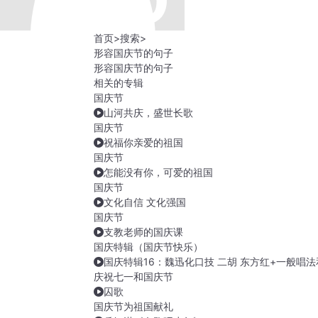
首页
>
搜索
>
形容国庆节的句子
形容国庆节的句子
相关的专辑
国庆节
山河共庆，盛世长歌
国庆节
祝福你亲爱的祖国
国庆节
怎能没有你，可爱的祖国
国庆节
文化自信 文化强国
国庆节
支教老师的国庆课
国庆特辑（国庆节快乐）
国庆特辑16：魏迅化口技 二胡 东方红+一般唱
庆祝七一和国庆节
囚歌
国庆节为祖国献礼