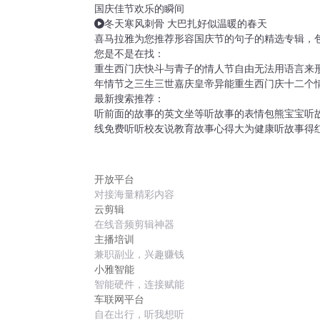
国庆佳节欢乐的瞬间
冬天寒风刺骨 大巴扎好似温暖的春天
喜马拉雅为您推荐形容国庆节的句子的精选专辑，
您是不是在找：
重生西门庆
快斗与青子的情人节
自由无法用语言来
年情节之三生三世
嘉庆皇帝
异能重生西门庆
十二个
最新搜索推荐：
听前面的故事的英文
坐等听故事的表情包
熊宝宝听
线免费听
听校友说教育故事心得
大为健康听故事得
开放平台
对接海量精彩内容
云剪辑
在线音频剪辑神器
主播培训
兼职副业，兴趣赚钱
小雅智能
智能硬件，连接赋能
车联网平台
自在出行，听我想听