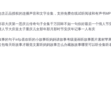
包含正品授权的连播声音和文字全集，支持免费在线试听阅读和有声书MP
形容
大庆第一恶
庆云传奇
句子全集
千万回眸不如一句你好
最后一个情人节
情人节
大庆皇太子
重庆儿女
那年那月那时节
安庆年记事
一人有庆
故事的句子
infp喜欢听的小故事
听妈妈讲故事考级
漫画听故事图片素材
苹
红包
每天听故事才睡觉文案
听妈妈故事怎么办
藏族故事哪里可以听全集
听