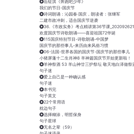
岳钲淇《奔跑吧少年》
我们的节日-国庆节
诗词朗诵：沁园春·国庆，朗读者：张继军
二建市政冲刺，适合国庆节逆袭
36.《市政实务》考点精讲第36节课_202092621
欢度国庆节诗歌朗诵——喜迎祖国72华诞
115国庆特别节目-诗歌朗诵-中国梦
国庆节的那些事儿-来历由来风俗习惯
06-法国-世界各国的国庆节-国庆节的那些事儿
小猪屏蓬十二生肖神8 羊神篇国庆节开始更新啦！
羊神祭酒 53 羊山神廿三护祭坛 敬天地白泽做祭
句子迷
爱上自己是一种确认感
句子迷
本书完
句子英文
22个常用语
枕边句子
选择糊涂，明哲保身
句子星球
无名之辈（59）
句子迷语录