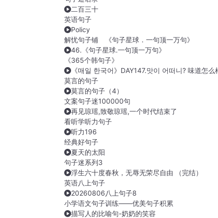
二百三十
英语句子
Policy
解忧句子铺 《句子星球．一句顶一万句》
46.《句子星球.一句顶一万句》
《365个韩句子》
《매일 한국어》DAY147.맛이 어떠니? 味道怎么
莫言的句子
莫言的句子（4）
文案句子迷100000句
再见琼瑶,致敬琼瑶,一个时代结束了
看听学听力句子
听力196
经典好句子
夏天的太阳
句子迷系列3
浮生六十度春秋，无辱无荣尽自由 （完结）
英语八上句子
20260806八上句子8
小学语文句子训练——优美句子积累
描写人的比喻句-奶奶的笑容