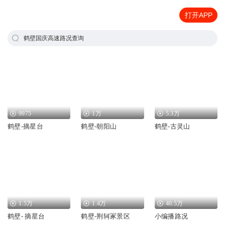
打开APP
鹤壁国庆高速路况查询
9975
1万
5.3万
鹤壁-摘星台
鹤壁-朝阳山
鹤壁-古灵山
1.5万
1.4万
40.5万
鹤壁- 摘星台
鹤壁-荆轲冢景区
小编播路况