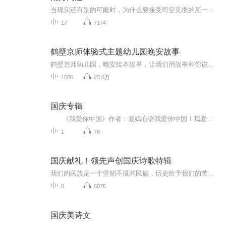
当现实还有别的可能时，为什么要接受司空见惯的某一种呢？阅读科塔萨尔，就是轻快地掉进爱丽丝的兔子洞，是惊奇地通过衣橱走向纳尼亚，是缓慢但不失优雅地步入普通世界中更幽微的那片天地。现实与幻想交织，时空秩序犹如万花筒一样充满了颠覆的可能，日常...
17
7174
鹤壁京师体验式主题幼儿园晚安故事
鹤壁京师幼儿园，晚安绘本故事，让我们用故事和你说晚安，陪伴你快乐入睡，快乐成长！养成良好的阅读习惯行为纠正，性格培养，用故事代替说教，每天晚上8点，和你相约！
1586
25.6万
国庆专辑
《我爱你中国》作者：凝嫣心语我爱你中国！我爱你春天蓬勃的秧苗；我爱你秋日金黄的硕果。我爱你中国！我爱你青松气质，我爱你红梅品格！我爱你家乡的甜蔗好像乳汁滋润着我的心窝。我爱你中国，我要把最美的歌儿献给你，我的母亲我的祖国。我爱你中国，我爱...
1
78
国庆献礼！领先声创国庆诗歌特辑
我们的民族是一个坚韧不拔的民族，历史给予我们的苦难都变成了闪着金光的勋章！我们的国家是一个龙腾虎跃的国家，那条巨龙正以不可阻挡之势崛起于神奇的东方！------------------------------------------------值此祖国70周年华诞之际，领先声创以诗歌向祖国献礼！用我们的声音、用我们的热血、用我们的灵魂诵读经典爱国篇章，歌颂我们的祖国！永远繁荣富强！
8
6076
国庆美诗文