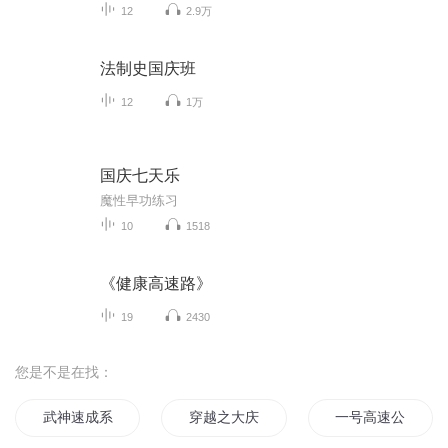
12
2.9万
法制史国庆班
12
1万
国庆七天乐
魔性早功练习
10
1518
《健康高速路》
19
2430
您是不是在找：
武神速成系统
穿越之大庆帝国
一号高速公路