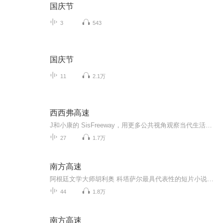
国庆节
3
543
国庆节
11
2.1万
西西弗高速
J和小康的 SisFreeway，用更多公共视角观察当代生活和泛文化现象。联系我们邮箱：sisfreeway@163.com小红书：西西弗高速
27
1.7万
南方高速
阿根廷文学大师胡利奥 科塔萨尔最具代表性的短片小说集。南方高速病人的健康会合克拉小姐正午的岛屿给约翰豪威尔的指令万火归一另一片天空八十世界环游一天
44
1.8万
南方高速