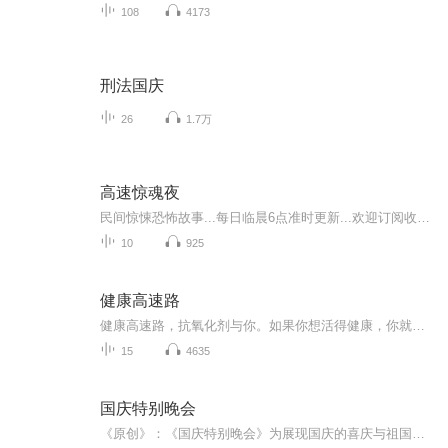
108
4173
刑法国庆
26
1.7万
高速惊魂夜
民间惊悚恐怖故事...每日临晨6点准时更新...欢迎订阅收听!
10
925
健康高速路
健康高速路，抗氧化剂与你。如果你想活得健康，你就需要一个计划。你计划活多久呢？
15
4635
国庆特别晚会
《原创》：《国庆特别晚会》为展现国庆的喜庆与祖国的深情我将以具体的场景切入从清晨升旗的庄严到街头巷尾的欢庆到历史与当下的交融，用优美的笔触传递对祖国的热爱与自豪！用诗歌和情感美文形式，歌颂祖国的繁荣富强，祝人民幸福安康！