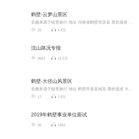
鹤壁-云梦山景区
音频来源于链景旅行 地址 河南省鹤壁市淇县 票价描述 60 开放时间 暂无 乘车信息 自驾车到达景区的交通指南途径:从郑州出发，沿连霍高速-京港澳高速-淇县收费站下-云梦大道-朝歌路-新安路-高云闲需时:2小时自由行到达景区的公共交通指南公交线路:淇县社会...
25
4.4万
沈山路况专报
4063
14.1万
鹤壁-大伾山风景区
音频来源于链景旅行 地址 鹤壁市浚县城东 票价描述 大伾山60元，浮丘山30元。 开放时间 8:00-18:00 乘车信息 鹤壁火车站有专线车开往浚县，约5分钟一趟（5:40-18:30）。下车后再打车到景区售票处，约5元钱；或者步行十几分钟到达景区。
17
7.6万
2019年鹤壁事业单位面试
36
1463