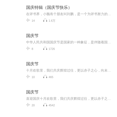
国庆特辑（国庆节快乐）
在评书界，小魏有个朋友叫刘鹏，是一个为评书努力的小伙子。在2021年国庆期间，他想弄个特辑，便烦劳我给他录个爱国题材的评书小段儿。这种事情，不是特殊情况，小魏一般不会拒绝，也就给其录了一个《鲁迅踢鬼》，等他传完，我再传到我的专辑里。另外，小...
14
1.6万
国庆节
中华人民共和国国庆节是国家的一种象征，是伴随着国家的出现而出现的。让我们用诗歌朗诵歌颂祖国的繁荣富强，国泰民安。
8
1726
国庆节
十月欢歌里，我们共庆辉煌过往，更以赤子之心，向未来书写滚烫的誓言——这盛世，值得我们以热爱相拥。
10
465
国庆节
喜迎国庆十月欢歌里，我们共庆辉煌过往，更以赤子之心，向未来书写滚烫的誓言——这盛世，值得我们以热爱相拥。
20
4542