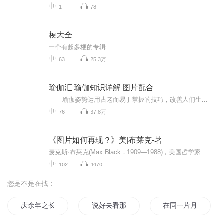
1
78
梗大全
一个有超多梗的专辑
63
25.3万
瑜伽汇|瑜伽知识详解 图片配合
瑜伽姿势运用古老而易于掌握的技巧，改善人们生理、心理、情感和精神方面的能力，是一种达到身体、心灵与精神和谐统一的运动方式，包括调身的体位法、调息的呼吸法、调心的冥想法等，以达至身心的合一。每天学一点瑜伽 生活更美好！
76
37.8万
《图片如何再现？》美|布莱克-著
麦克斯·布莱克(Max Black．1909—1988)，美国哲学家。生于阿塞拜疆，长于伦敦，后加入美国国籍，犹太人后裔。早年在剑桥大学王后学院主修数学．后在伦敦大学获哲学博士学位。先后任教于伦敦教育学院、伊利诺伊大学厄巴纳一香槟分校和康奈尔大学．作为哲学...
102
4470
您是不是在找：
庆余年之长歌行
说好去看那片海
在同一片月光下