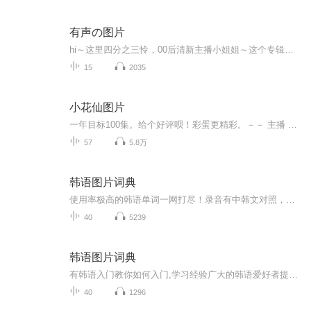
有声の图片
hi～这里四分之三怜，00后清新主播小姐姐～这个专辑是由四分之三怜与微笑小熊工作室合作出版，由于都是千怜的工作室，所以质量保障十分，如果您恶意差评，说明您眼睛要么是x了，要么就是您道德有问题～好啦，也当作是千怜500粉丝的福利专辑叭别对我说我喜欢你你廉价的喜欢抵不上夏天的一根雪糕
15
2035
小花仙图片
一年目标100集。给个好评呗！彩蛋更精彩。－－ 主播 贝瑞吖也叫逆光小爱
57
5.8万
韩语图片词典
使用率极高的韩语单词一网打尽！录音有中韩文对照，方便同学们在路上收听磨耳朵！更多韩语学习的内容，欢迎关注订阅“韩语助手FM” ：）
40
5239
韩语图片词典
有韩语入门教你如何入门,学习经验广大的韩语爱好者提供自己学习的心得体会;韩语词汇包含各类词汇满足你各个方面的需求;韩语阅读:韩国古今各种书籍、童话、谚语等的阅读;韩语...
40
1296