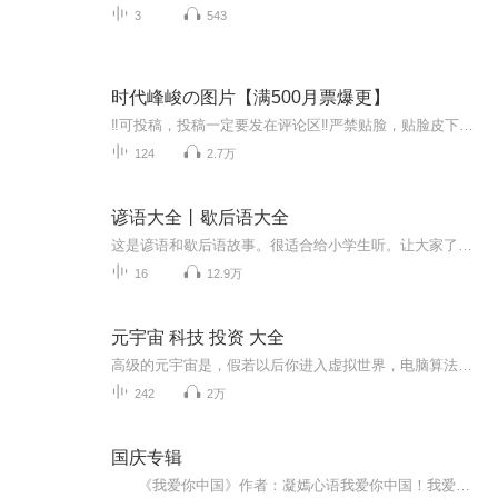
3
543
时代峰峻の图片【满500月票爆更】
‼️可投稿，投稿一定要发在评论区‼️严禁贴脸，贴脸皮下塌/BE多次贴脸永久拉黑会在评论区里发一些视频中的图片，想要视频里的图片看评论区已经下楼的只有投稿才会发，不投稿不发可单人，可CP（可跨代），可多人，可团体●TFBOYS王俊凯、王源、易烊千玺（...
124
2.7万
谚语大全丨歇后语大全
这是谚语和歇后语故事。很适合给小学生听。让大家了解歇后语和谚语的故事。
16
12.9万
元宇宙 科技 投资 大全
高级的元宇宙是，假若以后你进入虚拟世界，电脑算法可以完全复刻你大脑精神层面的数据，包括你的性格、思维方式等等，等于把你的灵魂形成数据储存在虚拟世界中变成一个文件包以后人都不需要躯体了，直接在虚拟世界和现实世界切换，把文件包导入到机械体里...
242
2万
国庆专辑
《我爱你中国》作者：凝嫣心语我爱你中国！我爱你春天蓬勃的秧苗；我爱你秋日金黄的硕果。我爱你中国！我爱你青松气质，我爱你红梅品格！我爱你家乡的甜蔗好像乳汁滋润着我的心窝。我爱你中国，我要把最美的歌儿献给你，我的母亲我的祖国。我爱你中国，我爱...