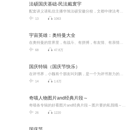
法硕国庆基础-民法戴寰宇
配套讲义请私信主播华旭法硕安徽分校，文都中律法考南京分校提供全程线上课程服务，18年线上法考主观题课程“七天秒杀主观题”，授课学员近600人，通关率82%。授课师资如下：方志平、方鹏、戴鹏、左宁、李佳、郄鹏恩、白斌、戴寰宇、车润海、黄韦博、曹兴明、蔡辉、温云云、汪华亮、赵逸凡、邓金华具体介绍可以查看主播“崇文教育”动态或请私信主播
13
1063
宇宙英雄：奥特曼大全
在奥特曼的世界里，有战斗、有拼搏，有友情、有亲情，有信仰、有期待，有你我拯救地球的英雄梦，更有童年的梦想和快乐。让我们与光之国的战士们一起，探索奥特曼的世界吧！
68
47.8万
国庆特辑（国庆节快乐）
在评书界，小魏有个朋友叫刘鹏，是一个为评书努力的小伙子。在2021年国庆期间，他想弄个特辑，便烦劳我给他录个爱国题材的评书小段儿。这种事情，不是特殊情况，小魏一般不会拒绝，也就给其录了一个《鲁迅踢鬼》，等他传完，我再传到我的专辑里。另外，小...
14
1.6万
奇喵人物图片and经典片段～
奇喵各专辑的好看图片and经典片段～图片要的私我哦～我发泥～（要关注+专辑好评噢）
26
1220
国庆节