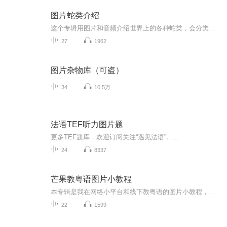
图片蛇类介绍
这个专辑用图片和音频介绍世界上的各种蛇类，会分类别介绍，如有错误欢迎指正。
27
1962
图片杂物库（可盗）
34
10.5万
法语TEF听力图片题
更多TEF题库，欢迎订阅关注“遇见法语”。...
24
8337
芒果教粤语图片小教程
本专辑是我在网络小平台和线下教粤语的图片小教程，做成图片是方便传播保存下来哦！这些教程涉及生活各方面，而且是基础加地道口语都有，非常实用，建议保存！
22
1599