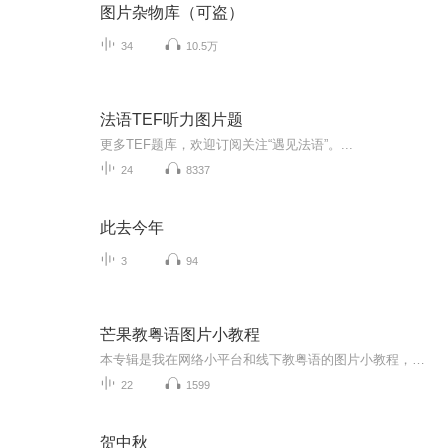
图片杂物库（可盗）
34
10.5万
法语TEF听力图片题
更多TEF题库，欢迎订阅关注“遇见法语”。...
24
8337
此去今年
3
94
芒果教粤语图片小教程
本专辑是我在网络小平台和线下教粤语的图片小教程，做成图片是方便传播保存下来哦！这些教程涉及生活各方面，而且是基础加地道口语都有，非常实用，建议保存！
22
1599
贺中秋