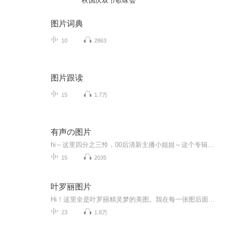
秋国庆双节歌咏会
图片词典
10
2863
图片跟读
15
1.7万
有声の图片
hi～这里四分之三怜，00后清新主播小姐姐～这个专辑是由四分之三怜与微笑小熊工作室合作出版，由于都是千怜的工作室，所以质量保障十分，如果您恶意差评，说明您眼睛要么是x了，要么就是您道德有问题～好啦，也当作是千怜500粉丝的福利专辑叭别对我说我喜欢你你廉价的喜欢抵不上夏天的一根雪糕
15
2035
叶罗丽图片
Hi！这里全是叶罗丽精灵梦的美图。我在每一张图后面都给大家留了点时间让大家把喜欢的图保存下来。如果你觉得这个图不太清晰，你可以私信找我要原图哦！
23
1.8万