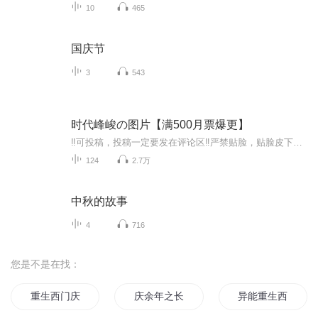
10
465
国庆节
3
543
时代峰峻の图片【满500月票爆更】
‼️可投稿，投稿一定要发在评论区‼️严禁贴脸，贴脸皮下塌/BE多次贴脸永久拉黑会在评论区里发一些视频中的图片，想要视频里的图片看评论区已经下楼的只有投稿才会发，不投稿不发可单人，可CP（可跨代），可多人，可团体●TFBOYS王俊凯、王源、易烊千玺（...
124
2.7万
中秋的故事
4
716
您是不是在找：
重生西门庆
庆余年之长歌行
异能重生西门庆