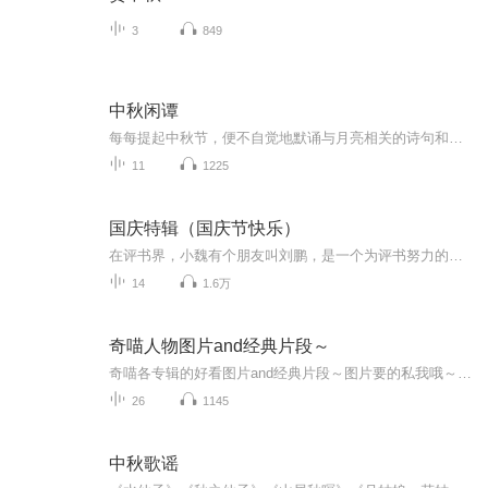
3
849
中秋闲谭
每每提起中秋节，便不自觉地默诵与月亮相关的诗句和故事来，因为中秋节里还有一个与月亮相关的美丽的传说呢！ 美丽的嫦娥姑娘和可爱的小玉兔就在月亮的广寒宫里住着，特别是在中秋节这天晚上，当一轮满月悄悄的挂在天边时，在广寒宫里、美丽的嫦娥姑娘抱着可爱的小玉兔就开活动起来，当我们与家人一起围聚在丰盛的晚餐桌旁、吃着丰盛的水果和共享月饼美食、不经意间抬头仰望天上的满月时，有眼亮的小朋友就会大叫起来：”哦，天哪，我看到月亮里面的嫦娥姐姐了，她还抱着个可爱的小兔兔和大家打招呼呢“！..… 中秋的传说和故事、闲谭古今梦落花，一起嗨聊吧...
11
1225
国庆特辑（国庆节快乐）
在评书界，小魏有个朋友叫刘鹏，是一个为评书努力的小伙子。在2021年国庆期间，他想弄个特辑，便烦劳我给他录个爱国题材的评书小段儿。这种事情，不是特殊情况，小魏一般不会拒绝，也就给其录了一个《鲁迅踢鬼》，等他传完，我再传到我的专辑里。另外，小...
14
1.6万
奇喵人物图片and经典片段～
奇喵各专辑的好看图片and经典片段～图片要的私我哦～我发泥～（要关注+专辑好评噢）
26
1145
中秋歌谣