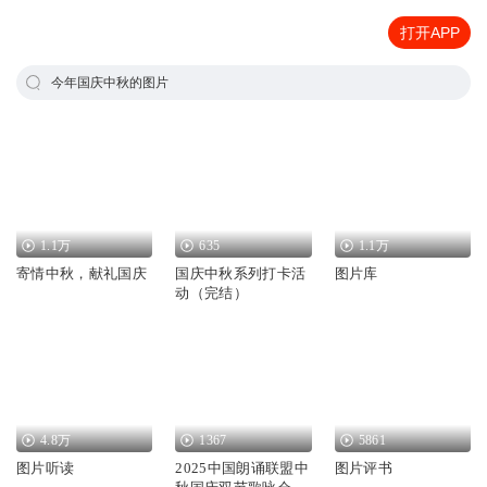
打开APP
今年国庆中秋的图片
1.1万
635
1.1万
寄情中秋，献礼国庆
国庆中秋系列打卡活
图片库
动（完结）
4.8万
1367
5861
图片听读
2025中国朗诵联盟中
图片评书