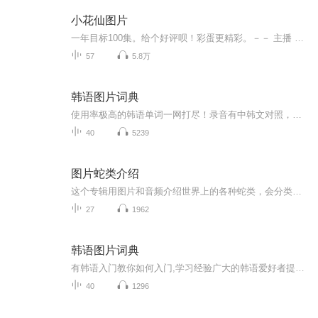
小花仙图片
一年目标100集。给个好评呗！彩蛋更精彩。－－ 主播 贝瑞吖也叫逆光小爱
57
5.8万
韩语图片词典
使用率极高的韩语单词一网打尽！录音有中韩文对照，方便同学们在路上收听磨耳朵！更多韩语学习的内容，欢迎关注订阅“韩语助手FM” ：）
40
5239
图片蛇类介绍
这个专辑用图片和音频介绍世界上的各种蛇类，会分类别介绍，如有错误欢迎指正。
27
1962
韩语图片词典
有韩语入门教你如何入门,学习经验广大的韩语爱好者提供自己学习的心得体会;韩语词汇包含各类词汇满足你各个方面的需求;韩语阅读:韩国古今各种书籍、童话、谚语等的阅读;韩语...
40
1296