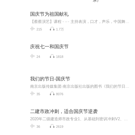
乐）
国庆节为祖国献礼
【蔡蔡演艺】课程﹣-﹣主持表演，口才，声乐，中国舞，民族舞。独特的小舞台，专业的录音棚，每一位同学都能成为优秀的小明星。独特的教学模式，轻松上课，快乐学习！知名主持人，舞蹈家，高级教师任职授课！江南总校：河沟街42号三楼 18545856430江北分校...
215
1.7万
庆祝七一和国庆节
24
1818
我们的节日-国庆节
南京出版传媒集团·南京出版社出版的图书《我们的节日》通过对中国节日文化和节日意义进行深度的挖掘，面向青少年群体构建独具特色的栏目内容，以此丰富春节、元宵节、清明节、端午节、七夕节、中秋节、重阳节等传统节日；六一节、教师节、国庆节等新兴节日的文化内涵和表现形式。促进青少年形成新的节日习俗，提升节日仪式感、认同感。音频作品由金陵朗读者联盟志愿者朗诵，南京音像出版社、金陵图书馆联合制作。
35
8076
二建市政冲刺，适合国庆节逆袭
2020年二级建造师市政专业1、从基础到密训冲刺V2、从精华课程到超压密押V3、0基础同步更新v4、持续更新到2020年考试V5、只要你跟着学让你一次稳拿证V6、渠道超压压题，超压三页纸等独家绝密压题!
36
2619