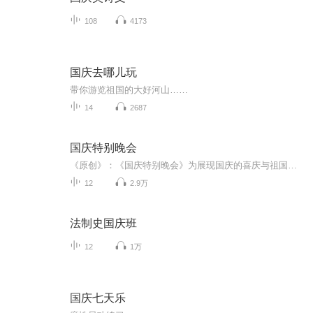
108
4173
国庆去哪儿玩
带你游览祖国的大好河山……
14
2687
国庆特别晚会
《原创》：《国庆特别晚会》为展现国庆的喜庆与祖国的深情我将以具体的场景切入从清晨升旗的庄严到街头巷尾的欢庆到历史与当下的交融，用优美的笔触传递对祖国的热爱与自豪！用诗歌和情感美文形式，歌颂祖国的繁荣富强，祝人民幸福安康！
12
2.9万
法制史国庆班
12
1万
国庆七天乐