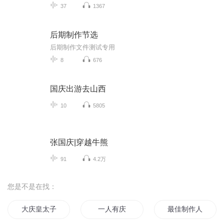
37
1367
后期制作节选
后期制作文件测试专用
8
676
国庆出游去山西
10
5805
张国庆|穿越牛熊
91
4.2万
您是不是在找：
大庆皇太子
一人有庆
最佳制作人