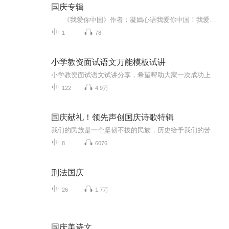
国庆专辑
《我爱你中国》作者：凝嫣心语我爱你中国！我爱你春天蓬勃的秧苗；我爱你秋日金黄的硕果。我爱你中国！我爱你青松气质，我爱你红梅品格！我爱你家乡的甜蔗好像乳汁滋润着我的心窝。我爱你中国，我要把最美的歌儿献给你，我的母亲我的祖国。我爱你中国，我爱...
1
78
小学教资面试语文万能模板试讲
小学教资面试语文试讲分享，希望帮助大家一次成功上岸。节目内容:语文试讲 教案必备 万能模板适合人群:考教资 教招 考编 想提升自己的任何朋友都可以看教学目标 知识能力:会读/认生字，会写天 地等字过程方法:活动/图片 情感态度价值观:兴趣/养成主动识字...
122
4.9万
国庆献礼！领先声创国庆诗歌特辑
我们的民族是一个坚韧不拔的民族，历史给予我们的苦难都变成了闪着金光的勋章！我们的国家是一个龙腾虎跃的国家，那条巨龙正以不可阻挡之势崛起于神奇的东方！------------------------------------------------值此祖国70周年华诞之际，领先声创以诗歌向祖国献礼！用我们的声音、用我们的热血、用我们的灵魂诵读经典爱国篇章，歌颂我们的祖国！永远繁荣富强！
8
6076
刑法国庆
26
1.7万
国庆美诗文