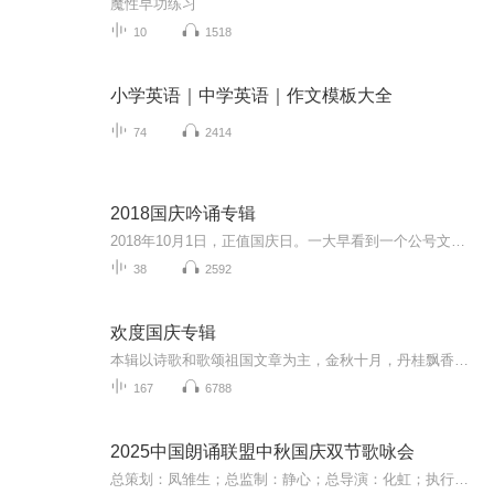
魔性早功练习
10
1518
小学英语｜中学英语｜作文模板大全
74
2414
2018国庆吟诵专辑
2018年10月1日，正值国庆日。一大早看到一个公号文章，正是文天祥的《己卯十月一日至燕越五日罹狴犴有感而赋》。当然，彼十一非当今的十一。不过数字的巧合还是让人感触，今天拿来读一读，体味一番历史英杰的民族情怀，恰也当时。 根据诗题来看，这组诗是写于十月一日至十月五日之间，是文天祥被俘之后所作，这些诗作不仅有凛凛正气，更也能看的到他百端交集的复杂情感。另一首于右任先生的《望大陆》，微信公号有称《望乡》，一句“山之上国之殇”荡气回肠，一并兴起拿来读了一读。仓促间多有瑕疵...
38
2592
欢度国庆专辑
本辑以诗歌和歌颂祖国文章为主，金秋十月，丹桂飘香，在这个充满丰收喜悦的季节里，我们满怀激动和自豪，迎来了中华人民共和国76周年华诞。这不仅是一个庄重的纪念日，更是全体中华儿女共同欢庆的盛大的节日，承载着深厚的民族情感和历史意义.
167
6788
2025中国朗诵联盟中秋国庆双节歌咏会
总策划：凤雏生；总监制：静心；总导演：化虹；执行总监：莺子；执行导演：橙夏；主持人：静心、化虹、橙夏