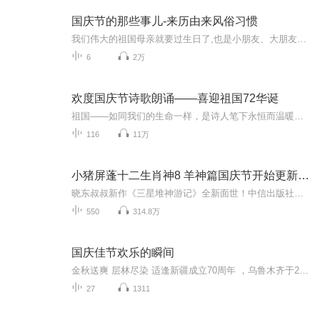
国庆节的那些事儿-来历由来风俗习惯
我们伟大的祖国母亲就要过生日了,也是小朋友、大朋友们最喜欢的“国庆小长假”或说“黄金周”还有说”国庆7天乐”的，说法真是不一而足。那么“国庆节”是怎么来的？自古以来国庆节怎么庆贺？新中国国庆节的来历，以及新中国国庆节的庆贺方式又有哪些呢？ ...
6
2万
欢度国庆节诗歌朗诵——喜迎祖国72华诞
祖国——如同我们的生命一样，是诗人笔下永恒而温暖的主题。在祖国72周年华诞来临之际，特创建这个诗歌朗诵专辑，诵读经典爱国篇章，和大家一起歌颂祖国，向国庆的献礼！祝愿伟大的祖国繁荣富强，祝愿大家国庆节快乐，度过平安快乐的黄金周假期！
116
11万
小猪屏蓬十二生肖神8 羊神篇国庆节开始更新啦！
晓东叔叔新作《三星堆神游记》全新面世！中信出版社出版！京东当当淘宝均有售！点蓝色字收听——《小猪屏蓬爆笑日记2024》《小猪屏蓬爆笑日记2》《小猪屏蓬爆笑日记1》让你笑得喘不上气！《我进故宫当富翁——小猪屏蓬故宫财商笔记》教你成为大富翁！《小...
550
314.8万
国庆佳节欢乐的瞬间
金秋送爽 层林尽染 适逢新疆成立70周年 ，乌鲁木齐于2025年9月23日迎来党中央和习大大带领的慰问团。新疆各族群众欢欣鼓舞，热烈欢迎。
27
1311