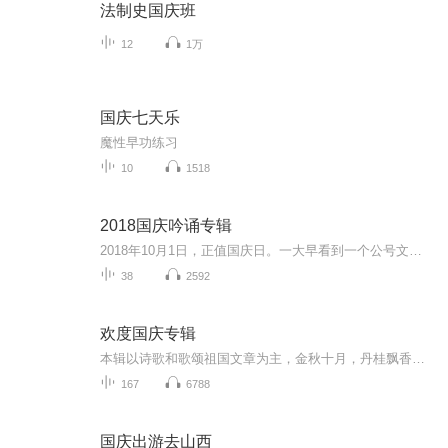
法制史国庆班
12
1万
国庆七天乐
魔性早功练习
10
1518
2018国庆吟诵专辑
2018年10月1日，正值国庆日。一大早看到一个公号文章，正是文天祥的《己卯十月一日至燕越五日罹狴犴有感而赋》。当然，彼十一非当今的十一。不过数字的巧合还是让人感触，今天拿来读一读，体味一番历史英杰的民族情怀，恰也当时。 根据诗题来看，这组诗是写于十月一日至十月五日之间，是文天祥被俘之后所作，这些诗作不仅有凛凛正气，更也能看的到他百端交集的复杂情感。另一首于右任先生的《望大陆》，微信公号有称《望乡》，一句“山之上国之殇”荡气回肠，一并兴起拿来读了一读。仓促间多有瑕疵...
38
2592
欢度国庆专辑
本辑以诗歌和歌颂祖国文章为主，金秋十月，丹桂飘香，在这个充满丰收喜悦的季节里，我们满怀激动和自豪，迎来了中华人民共和国76周年华诞。这不仅是一个庄重的纪念日，更是全体中华儿女共同欢庆的盛大的节日，承载着深厚的民族情感和历史意义.
167
6788
国庆出游去山西