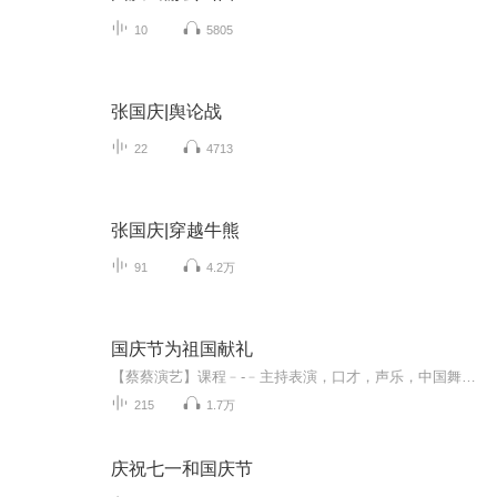
10
5805
张国庆|舆论战
22
4713
张国庆|穿越牛熊
91
4.2万
国庆节为祖国献礼
【蔡蔡演艺】课程﹣-﹣主持表演，口才，声乐，中国舞，民族舞。独特的小舞台，专业的录音棚，每一位同学都能成为优秀的小明星。独特的教学模式，轻松上课，快乐学习！知名主持人，舞蹈家，高级教师任职授课！江南总校：河沟街42号三楼 18545856430江北分校...
215
1.7万
庆祝七一和国庆节