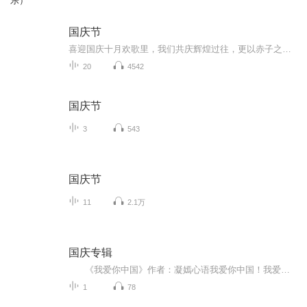
乐）
国庆节
喜迎国庆十月欢歌里，我们共庆辉煌过往，更以赤子之心，向未来书写滚烫的誓言——这盛世，值得我们以热爱相拥。
20
4542
国庆节
3
543
国庆节
11
2.1万
国庆专辑
《我爱你中国》作者：凝嫣心语我爱你中国！我爱你春天蓬勃的秧苗；我爱你秋日金黄的硕果。我爱你中国！我爱你青松气质，我爱你红梅品格！我爱你家乡的甜蔗好像乳汁滋润着我的心窝。我爱你中国，我要把最美的歌儿献给你，我的母亲我的祖国。我爱你中国，我爱...
1
78