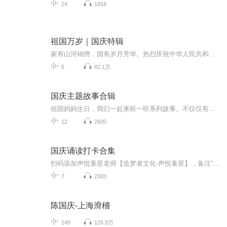
24
1818
祖国万岁｜国庆特辑
家有山河锦绣，国有岁月芳华。热烈庆祝中华人民共和国成立73周年！
6
82.1万
国庆主题故事合辑
祖国妈妈生日，我们一起来听一听系列故事。不仅仅有《我的祖国》，还有红军故事，也有关于战争的故事，让大家体会到和平年代的不易。
12
2600
国庆诵读打卡合集
扫码添加声悦童星老师【造梦者文化-声悦童星】，备注“诵读打卡”报名，已添加好友的，直接发送“诵读打卡”报名，报名成功后进入社群。
7
2303
陈国庆-上海滑稽
149
126.8万