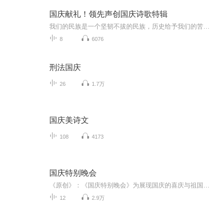
国庆献礼！领先声创国庆诗歌特辑
我们的民族是一个坚韧不拔的民族，历史给予我们的苦难都变成了闪着金光的勋章！我们的国家是一个龙腾虎跃的国家，那条巨龙正以不可阻挡之势崛起于神奇的东方！------------------------------------------------值此祖国70周年华诞之际，领先声创以诗歌向祖国献礼！用我们的声音、用我们的热血、用我们的灵魂诵读经典爱国篇章，歌颂我们的祖国！永远繁荣富强！
8
6076
刑法国庆
26
1.7万
国庆美诗文
108
4173
国庆特别晚会
《原创》：《国庆特别晚会》为展现国庆的喜庆与祖国的深情我将以具体的场景切入从清晨升旗的庄严到街头巷尾的欢庆到历史与当下的交融，用优美的笔触传递对祖国的热爱与自豪！用诗歌和情感美文形式，歌颂祖国的繁荣富强，祝人民幸福安康！
12
2.9万