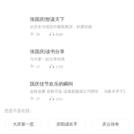
张国庆|智谋天下
从历史与现实中吸取教训，积累经验
25
8180
张国庆|读书分享
与大家一起分享经典
17
1.3万
国庆佳节欢乐的瞬间
金秋送爽 层林尽染 适逢新疆成立70周年 ，乌鲁木齐于2025年9月23日迎来党中央和习大大带领的慰问团。新疆各族群众欢欣鼓舞，热烈欢迎。
27
1311
您是不是在找：
大庆第一恶
庆阳成长手札
庆云传奇