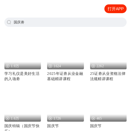
打开APP
国庆劵
1.9万
1624
2262
学习礼仪是美好生活
2025年证劵从业金融
25证劵从业资格法律
的入场劵
基础精讲课程
法规精讲课程
1.6万
1726
465
国庆特辑（国庆节快
国庆节
国庆节