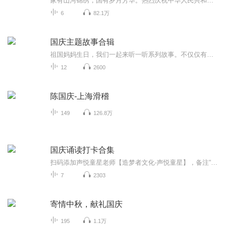
家有山河锦绣，国有岁月芳华。热烈庆祝中华人民共和国成立73周年！
6
82.1万
国庆主题故事合辑
祖国妈妈生日，我们一起来听一听系列故事。不仅仅有《我的祖国》，还有红军故事，也有关于战争的故事，让大家体会到和平年代的不易。
12
2600
陈国庆-上海滑稽
149
126.8万
国庆诵读打卡合集
扫码添加声悦童星老师【造梦者文化-声悦童星】，备注“诵读打卡”报名，已添加好友的，直接发送“诵读打卡”报名，报名成功后进入社群。
7
2303
寄情中秋，献礼国庆
195
1.1万