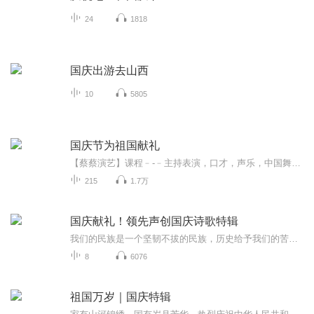
24
1818
国庆出游去山西
10
5805
国庆节为祖国献礼
【蔡蔡演艺】课程﹣-﹣主持表演，口才，声乐，中国舞，民族舞。独特的小舞台，专业的录音棚，每一位同学都能成为优秀的小明星。独特的教学模式，轻松上课，快乐学习！知名主持人，舞蹈家，高级教师任职授课！江南总校：河沟街42号三楼 18545856430江北分校...
215
1.7万
国庆献礼！领先声创国庆诗歌特辑
我们的民族是一个坚韧不拔的民族，历史给予我们的苦难都变成了闪着金光的勋章！我们的国家是一个龙腾虎跃的国家，那条巨龙正以不可阻挡之势崛起于神奇的东方！------------------------------------------------值此祖国70周年华诞之际，领先声创以诗歌向祖国献礼！用我们的声音、用我们的热血、用我们的灵魂诵读经典爱国篇章，歌颂我们的祖国！永远繁荣富强！
8
6076
祖国万岁｜国庆特辑