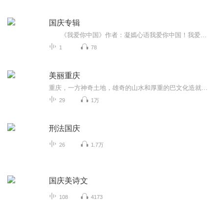
国庆专辑
《我爱你中国》作者：凝嫣心语我爱你中国！我爱你春天蓬勃的秧苗；我爱你秋日金黄的硕果。我爱你中国！我爱你青松气质，我爱你红梅品格！我爱你家乡的甜蔗好像乳汁滋润着我的心窝。我爱你中国，我要把最美的歌儿献给你，我的母亲我的祖国。我爱你中国，我爱...
1
78
美丽重庆
重庆，一方神奇土地，雄奇的山水和厚重的巴文化造就的城市。沿江的城市与村落大多是巴国的文明中心，或为重镇或为都城，既是巴蜀文化的走廊，也是中国东西文明交会的驿站。《美丽重庆》站在时代前沿解读重庆，前所未有的高度，紧扣时代的脉搏，认识重庆这个中国年轻的直辖市，展现重庆在世界大格局中的发展现状，突显重庆在中国大地上的特殊地位。本书绍了大巴山、巫山、武陵山、大娄山的环绕，成就了山城的美名，撑起了重庆的脊梁。 主播介绍：婷婷，专业播音员。声音清晰，富有情感。 适合谁听：“美丽中国”丛书系列，能为听者打开一扇认识中国美，并不断探索其真谛的大门。 购买须知：1、本作品为付费有声书，0.4元/集，订阅成功后，即可收听单集，共计29集。2、本作品为虚拟内容服务，订阅成功后概不退款，请您理解。3、版权归原作者所有，严禁翻录成任何形式，严禁在任何第三方平台传播，违者将追究其法律责任。4、如在充值/购买环节遇到问题，可以通过页面上方按钮，分享至微信内使用微信支付完成购买。5、在购买过程中，如果你有任何问题，可以在微信搜索公众号【bestxmly】或搜索【喜马拉雅付费精品】来随时咨询问题，也可以拨打客服电话：0514-82395811
29
1万
刑法国庆
26
1.7万
国庆美诗文
108
4173