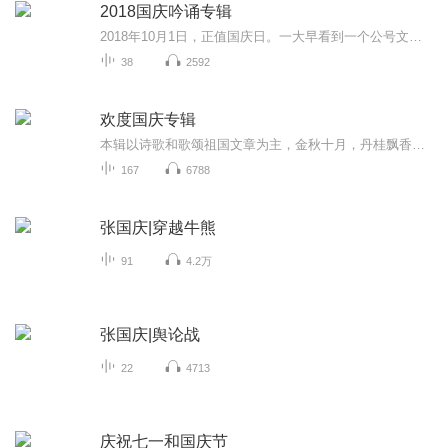
2018国庆吟诵专辑
2018年10月1日，正值国庆日。一大早看到一个公号文章，正是文天祥的《己卯十月一日至燕越五日罹狴犴有感而赋》。当然，彼十一非当今的十一。不过数字的巧合还是让人感触，今天拿来读一读，体味一番历史英杰的民族情怀，恰也当时。 根据诗题来看，这组诗是写于十月一日至十月五日之间，是文天祥被俘之后所作，这些诗作不仅有凛凛正气，更也能看的到他百端交集的复杂情感。另一首于右任先生的《望大陆》，微信公号有称《望乡》，一句“山之上国之殇”荡气回肠，一并兴起拿来读了一读。仓促间多有瑕疵...
38
2592
欢度国庆专辑
本辑以诗歌和歌颂祖国文章为主，金秋十月，丹桂飘香，在这个充满丰收喜悦的季节里，我们满怀激动和自豪，迎来了中华人民共和国76周年华诞。这不仅是一个庄重的纪念日，更是全体中华儿女共同欢庆的盛大的节日，承载着深厚的民族情感和历史意义.
167
6788
张国庆|穿越牛熊
91
4.2万
张国庆|舆论战
22
4713
庆祝七一和国庆节