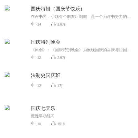
国庆特辑（国庆节快乐）
在评书界，小魏有个朋友叫刘鹏，是一个为评书努力的小伙子。在2021年国庆期间，他想弄个特辑，便烦劳我给他录个爱国题材的评书小段儿。这种事情，不是特殊情况，小魏一般不会拒绝，也就给其录了一个《鲁迅踢鬼》，等他传完，我再传到我的专辑里。另外，小...
14
1.6万
国庆特别晚会
《原创》：《国庆特别晚会》为展现国庆的喜庆与祖国的深情我将以具体的场景切入从清晨升旗的庄严到街头巷尾的欢庆到历史与当下的交融，用优美的笔触传递对祖国的热爱与自豪！用诗歌和情感美文形式，歌颂祖国的繁荣富强，祝人民幸福安康！
12
2.9万
法制史国庆班
12
1万
国庆七天乐
魔性早功练习
10
1518