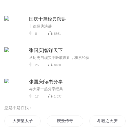
国庆十篇经典演讲
十篇经典演讲
8
8361
张国庆|智谋天下
从历史与现实中吸取教训，积累经验
25
8180
张国庆|读书分享
与大家一起分享经典
17
1.3万
您是不是在找：
大庆皇太子
庆云传奇
斗破之天庆焰火