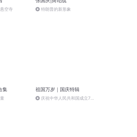
西
张国庆|舆论战
倒悬空寺
特朗普的新形象
合集
祖国万岁｜国庆特辑
儿童
庆祝中华人民共和国成立73
周年 天安门广场举行升国旗仪式