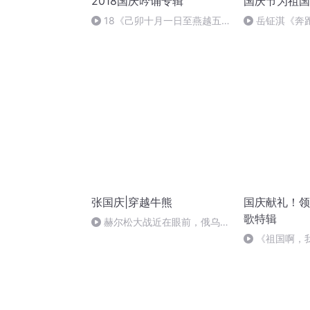
2018国庆吟诵专辑
国庆节为祖国
18《己卯十月一日至燕越五
岳钲淇《奔
日罹狴犴有感而赋》组律18首
文天祥 自由吟诵
张国庆|穿越牛熊
国庆献礼！领
歌特辑
赫尔松大战近在眼前，俄乌冲
突的关键之战，将会如何发展？
《祖国啊，
婉