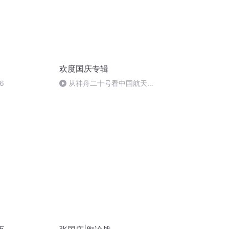
欢度国庆专辑
6
从神舟二十号看中国航天
的“隐形实力”