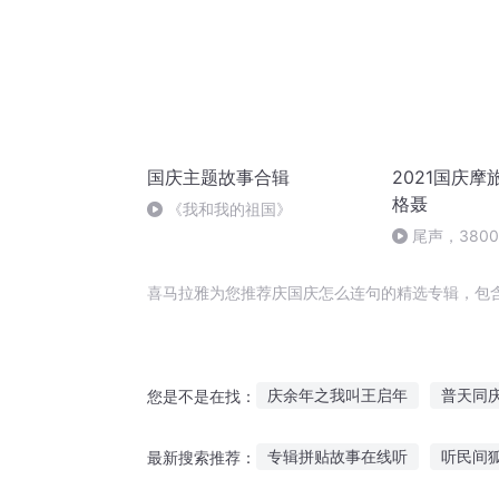
国庆主题故事合辑
2021国庆摩
格聂
《我和我的祖国》
尾声，380
喜马拉雅为您推荐庆国庆怎么连句的精选专辑，包
庆余年之我叫王启年
普天同
您是不是在找：
嘉庆皇帝
安庆年记事
重
专辑拼贴故事在线听
听民间
最新搜索推荐：
异能重生西门庆
大官人西门