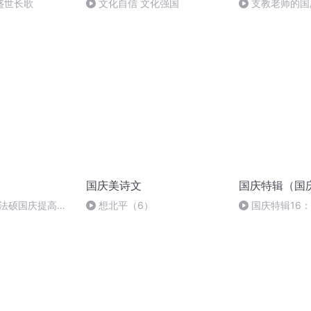
盛世长歌
文化自信 文化强国
支教老师的国
国庆美诗文
国庆特辑（国
成法硕国庆提高班
想北平（6）
国庆特辑16
胡 东方红+一般