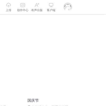
上传
创作中心
有声出版
客户端
国庆节