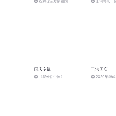
祝福你亲爱的祖国
山河共庆，
国庆专辑
刑法国庆
《我爱你中国》
2020年华
刑法陈 (26)