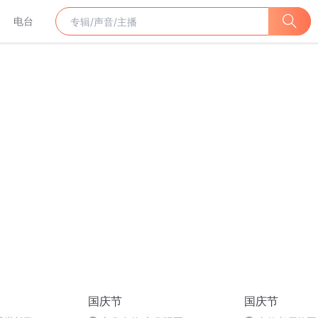
电台
国庆节
国庆节