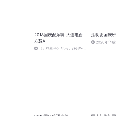
2018国庆配乐辑-大连电台
法制史国庆班
方慧A
2020年华
法制史马志冰 (1
《五指相争》配乐，8秒进-
大连电台方慧