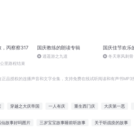
旅，丙察察317
国庆教练的朗读专辑
国庆佳节欢乐
逍遥游之九道
冬天寒风刺骨
暖的春天
0公里路程结束
含正品授权的连播声音和文字全集，支持免费在线试听阅读和有声书MP3
庆
穿越之大庆帝国
一人有庆
重生西门庆
大庆第一恶
生之西门庆
快穿之吉庆有余
庆阳成长手札
庆余年之长歌行
狐仙故事好吗图片
三岁宝宝故事睡前听故事
关于听战疫的故事
庆