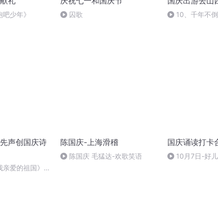
献礼
庆祝七一和国庆节
国庆出游去山
跑吧少年》
囚歌
10、千年不
先声创国庆诗
陈国庆-上海滑稽
国庆诵读打卡
陈国庆 毛猛达-欢歌笑语
10月7日-好
我亲爱的祖国》温