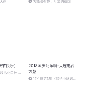
庆课
怎能没有你，可爱的祖国
庆节快乐）
2018国庆配乐辑-大连电台
方慧
：魏迅化口技 二
唱法和原生态
17-1班第3组《保护地球妈
妈》配乐，15秒进-大连电台方
慧