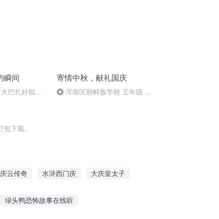
的瞬间
寄情中秋，献礼国庆
 大巴扎好似温
浑南区朝鲜族学校 五年级 孙
多永
打包下载。
庆云传奇
水浒西门庆
大庆皇太子
斗破之天庆焰火
重庆儿女
庆元纪年
绿头鸭恐怖故事在线听