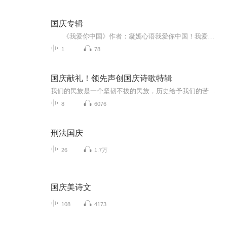
国庆专辑
《我爱你中国》作者：凝嫣心语我爱你中国！我爱你春天蓬勃的秧苗；我爱你秋日金黄的硕果。我爱你中国！我爱你青松气质，我爱你红梅品格！我爱你家乡的甜蔗好像乳汁滋润着我的心窝。我爱你中国，我要把最美的歌儿献给你，我的母亲我的祖国。我爱你中国，我爱...
1
78
国庆献礼！领先声创国庆诗歌特辑
我们的民族是一个坚韧不拔的民族，历史给予我们的苦难都变成了闪着金光的勋章！我们的国家是一个龙腾虎跃的国家，那条巨龙正以不可阻挡之势崛起于神奇的东方！------------------------------------------------值此祖国70周年华诞之际，领先声创以诗歌向祖国献礼！用我们的声音、用我们的热血、用我们的灵魂诵读经典爱国篇章，歌颂我们的祖国！永远繁荣富强！
8
6076
刑法国庆
26
1.7万
国庆美诗文
108
4173