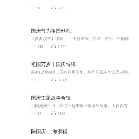
10
5805
国庆节为祖国献礼
【蔡蔡演艺】课程﹣-﹣主持表演，口才，声乐，中国舞，民族舞。独特的小舞台，专业的录音棚，每一位同学都能成为优秀的小明星。独特的教学模式，轻松上课，快乐学习！知名主持人，舞蹈家，高级教师任职授课！江南总校：河沟街42号三楼 18545856430江北分校...
215
1.7万
祖国万岁｜国庆特辑
家有山河锦绣，国有岁月芳华。热烈庆祝中华人民共和国成立73周年！
6
82.1万
国庆主题故事合辑
祖国妈妈生日，我们一起来听一听系列故事。不仅仅有《我的祖国》，还有红军故事，也有关于战争的故事，让大家体会到和平年代的不易。
12
2600
陈国庆-上海滑稽