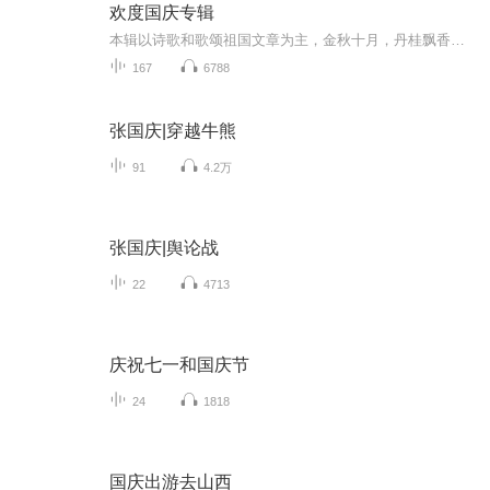
欢度国庆专辑
本辑以诗歌和歌颂祖国文章为主，金秋十月，丹桂飘香，在这个充满丰收喜悦的季节里，我们满怀激动和自豪，迎来了中华人民共和国76周年华诞。这不仅是一个庄重的纪念日，更是全体中华儿女共同欢庆的盛大的节日，承载着深厚的民族情感和历史意义.
167
6788
张国庆|穿越牛熊
91
4.2万
张国庆|舆论战
22
4713
庆祝七一和国庆节
24
1818
国庆出游去山西