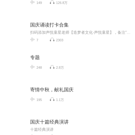
149
126.8万
国庆诵读打卡合集
扫码添加声悦童星老师【造梦者文化-声悦童星】，备注“诵读打卡”报名，已添加好友的，直接发送“诵读打卡”报名，报名成功后进入社群。
7
2303
专题
248
2.8万
寄情中秋，献礼国庆
195
1.1万
国庆十篇经典演讲
十篇经典演讲