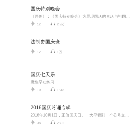
国庆特别晚会
《原创》：《国庆特别晚会》为展现国庆的喜庆与祖国的深情我将以具体的场景切入从清晨升旗的庄严到街头巷尾的欢庆到历史与当下的交融，用优美的笔触传递对祖国的热爱与自豪！用诗歌和情感美文形式，歌颂祖国的繁荣富强，祝人民幸福安康！
12
2.9万
法制史国庆班
12
1万
国庆七天乐
魔性早功练习
10
1518
2018国庆吟诵专辑
2018年10月1日，正值国庆日。一大早看到一个公号文章，正是文天祥的《己卯十月一日至燕越五日罹狴犴有感而赋》。当然，彼十一非当今的十一。不过数字的巧合还是让人感触，今天拿来读一读，体味一番历史英杰的民族情怀，恰也当时。 根据诗题来看，这组诗是写于十月一日至十月五日之间，是文天祥被俘之后所作，这些诗作不仅有凛凛正气，更也能看的到他百端交集的复杂情感。另一首于右任先生的《望大陆》，微信公号有称《望乡》，一句“山之上国之殇”荡气回肠，一并兴起拿来读了一读。仓促间多有瑕疵...
38
2592