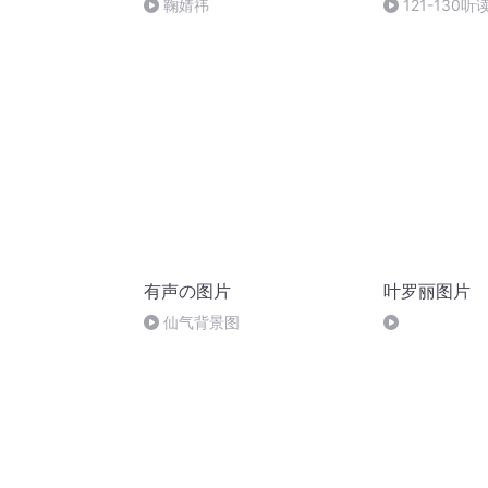
鞠婧祎
121-130听
有声の图片
叶罗丽图片
仙气背景图