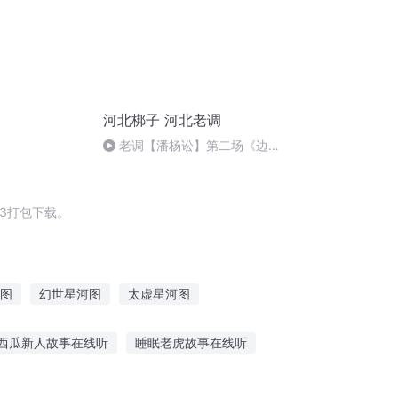
河北梆子 河北老调
老调【潘杨讼】第二场《边疆
擒贼》3
3打包下载。
图
幻世星河图
太虚星河图
山河图云水间
末世之七彩卡片
西瓜新人故事在线听
睡眠老虎故事在线听
听故事全集连续播放视频