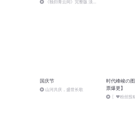
《独归青云间》完整版 淡淡
的刀感……
国庆节
时代峰峻の图
票爆更】
山河共庆，盛世长歌
〖❤️粉丝投
罕