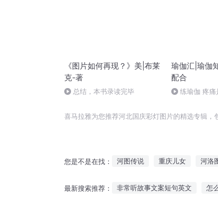
《图片如何再现？》美|布莱
瑜伽汇|瑜伽
克-著
配合
总结，本书录读完毕
练瑜伽 疼
喜马拉雅为您推荐河北国庆彩灯图片的精选专辑，
河图传说
重庆儿女
河洛
您是不是在找：
星河图录
庆云传奇
清明
非常听故事文案短句英文
怎
最新搜索推荐：
山河图录
风云山河图
听俄罗斯老人讲故事
免费儿