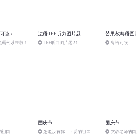
可盗）
法语TEF听力图片题
芒果教粤语图
黑霸气系来啦！
TEF听力图片题24
粤语问候
国庆节
国庆节
的祖国
怎能没有你，可爱的祖国
支教老师的国