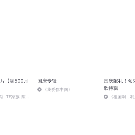
片【满500月
国庆专辑
国庆献礼！领
歌特辑
《我爱你中国》
稿〗TF家族-陈思
《祖国啊，我
婉