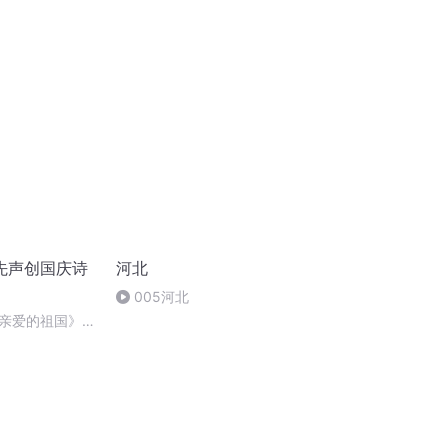
先声创国庆诗
河北
005河北
亲爱的祖国》温