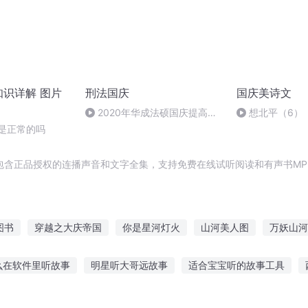
知识详解 图片
刑法国庆
国庆美诗文
2020年华成法硕国庆提高班
想北平（6）
刑法陈 (26)
痛是正常的吗
包含正品授权的连播声音和文字全集，支持免费在线试听阅读和有声书MP
图书
穿越之大庆帝国
你是星河灯火
山河美人图
万妖山河
河图
河图战史
大庆皇太子
河灯初上之越人情
一人有庆
么在软件里听故事
明星听大哥远故事
适合宝宝听的故事工具
童睡前故事全集听
陈圆圆听曲的故事在线听
听爷爷讲月亮的故事