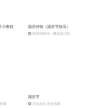
片小教程
国庆特辑（国庆节快乐）
国庆特辑16：魏迅化口技 二
胡 东方红+一般唱法和原生态
国庆节
庆课
文化自信 文化强国