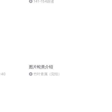
141-154跟读
图片蛇类介绍
40
竹叶青属（完结）