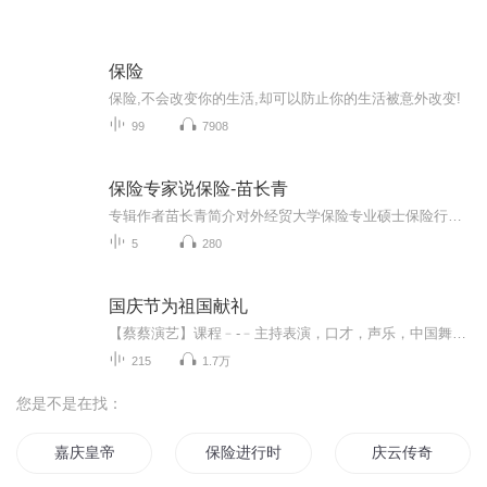
保险
保险,不会改变你的生活,却可以防止你的生活被意外改变!
99
7908
保险专家说保险-苗长青
专辑作者苗长青简介对外经贸大学保险专业硕士保险行业工作20余年从保险公司最基层查勘岗做起，一直做到世界500强保险公司全国理赔负责人国内头部保险经纪公司的独立保险经纪人为中产家庭提供贴心、专业的保险规划。
5
280
国庆节为祖国献礼
【蔡蔡演艺】课程﹣-﹣主持表演，口才，声乐，中国舞，民族舞。独特的小舞台，专业的录音棚，每一位同学都能成为优秀的小明星。独特的教学模式，轻松上课，快乐学习！知名主持人，舞蹈家，高级教师任职授课！江南总校：河沟街42号三楼 18545856430江北分校...
215
1.7万
您是不是在找：
嘉庆皇帝
保险进行时
庆云传奇