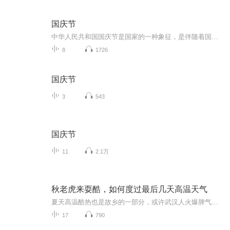
国庆节
中华人民共和国国庆节是国家的一种象征，是伴随着国家的出现而出现的。让我们用诗歌朗诵歌颂祖国的繁荣富强，国泰民安。
8
1726
国庆节
3
543
国庆节
11
2.1万
秋老虎来耍酷，如何度过最后几天高温天气
夏天高温酷热也是故乡的一部分，或许武汉人火爆脾气也与此有关。请听一下声音里的清凉和安静���
17
790