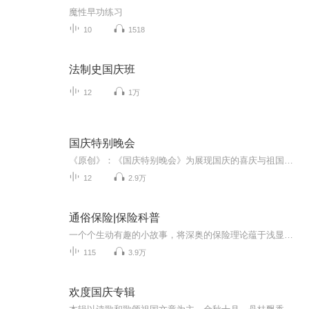
魔性早功练习
10
1518
法制史国庆班
12
1万
国庆特别晚会
《原创》：《国庆特别晚会》为展现国庆的喜庆与祖国的深情我将以具体的场景切入从清晨升旗的庄严到街头巷尾的欢庆到历史与当下的交融，用优美的笔触传递对祖国的热爱与自豪！用诗歌和情感美文形式，歌颂祖国的繁荣富强，祝人民幸福安康！
12
2.9万
通俗保险|保险科普
一个个生动有趣的小故事，将深奥的保险理论蕴于浅显的事实中，向您揭示了保险的方方面面，重点剖析了保险中的重重陷阱，有助于您在运用保险为自己和亲人构筑“安全岛”时多一分自信和清醒。
115
3.9万
欢度国庆专辑