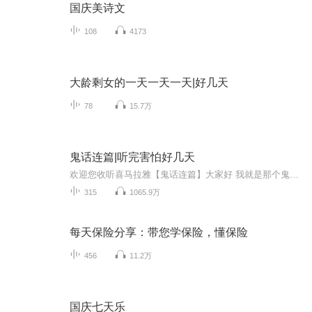
国庆美诗文
108
4173
大龄剩女的一天一天一天|好几天
78
15.7万
鬼话连篇|听完害怕好几天
欢迎您收听喜马拉雅【鬼话连篇】大家好 我就是那个鬼话连篇的男人 这里的故事 男人听了不孤单 女人听了想往你怀里钻 小孩听完不敢把厕所上 单身听了寻新欢 这里有人类道德的沦丧 有迷失人性的鬼怪复仇 有充满怨气鬼屋惊魂 有感人泪下的孽缘未了 有白狐拜月 有黄狼讨封 有奇人异事 有风花雪月 有变态杀手 有灵异怪诞 有道貌岸然是食人恶魔 有邋遢猥琐的降妖道人 一双红色的高跟鞋 一个白领的偷窥癖 一位神秘的巫族后裔 一幢鬼气冲天的医院 人在东北也能中降头 黑山老妖也有情 厕所里面有只手 水泥墙里藏男友 末班司机遇见鬼 深夜加班最惊魂 你的邻居可能不是人 结婚女友她是鬼 爱上尸体是谁的错 养了小鬼能转运 木匠师傅不能惹 千年古尸化旱魃 精神失常测未来 停尸房里烤肉串 老板家里吃婴孩 。。。惊悚 恐怖 灵异 怪诞 民间异闻 上古传说 深山奇人 都市异能 尽在【鬼话连篇】 ps：多给主播点关注 免费故事听到吐~
315
1065.9万
每天保险分享：带您学保险，懂保险
456
11.2万
国庆七天乐