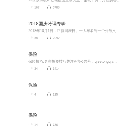
本辑以诗歌和歌颂祖国文章为主，金秋十月，丹桂飘香，在这个充满丰收喜悦的季节里，我们满怀激动和自豪，迎来了中华人民共和国76周年华诞。这不仅是一个庄重的纪念日，更是全体中华儿女共同欢庆的盛大的节日，承载着深厚的民族情感和历史意义.
167
6788
2018国庆吟诵专辑
2018年10月1日，正值国庆日。一大早看到一个公号文章，正是文天祥的《己卯十月一日至燕越五日罹狴犴有感而赋》。当然，彼十一非当今的十一。不过数字的巧合还是让人感触，今天拿来读一读，体味一番历史英杰的民族情怀，恰也当时。 根据诗题来看，这组诗是写于十月一日至十月五日之间，是文天祥被俘之后所作，这些诗作不仅有凛凛正气，更也能看的到他百端交集的复杂情感。另一首于右任先生的《望大陆》，微信公号有称《望乡》，一句“山之上国之殇”荡气回肠，一并兴起拿来读了一读。仓促间多有瑕疵...
38
2592
保险
保险技巧,更多投资技巧关注V信公共号：qisetongqia...
34
1414
保险
4
125
保险
14
736