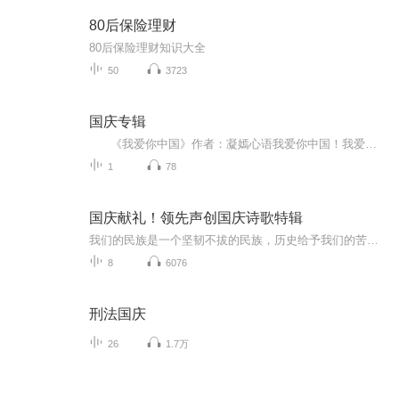
80后保险理财
80后保险理财知识大全
50
3723
国庆专辑
《我爱你中国》作者：凝嫣心语我爱你中国！我爱你春天蓬勃的秧苗；我爱你秋日金黄的硕果。我爱你中国！我爱你青松气质，我爱你红梅品格！我爱你家乡的甜蔗好像乳汁滋润着我的心窝。我爱你中国，我要把最美的歌儿献给你，我的母亲我的祖国。我爱你中国，我爱...
1
78
国庆献礼！领先声创国庆诗歌特辑
我们的民族是一个坚韧不拔的民族，历史给予我们的苦难都变成了闪着金光的勋章！我们的国家是一个龙腾虎跃的国家，那条巨龙正以不可阻挡之势崛起于神奇的东方！------------------------------------------------值此祖国70周年华诞之际，领先声创以诗歌向祖国献礼！用我们的声音、用我们的热血、用我们的灵魂诵读经典爱国篇章，歌颂我们的祖国！永远繁荣富强！
8
6076
刑法国庆
26
1.7万