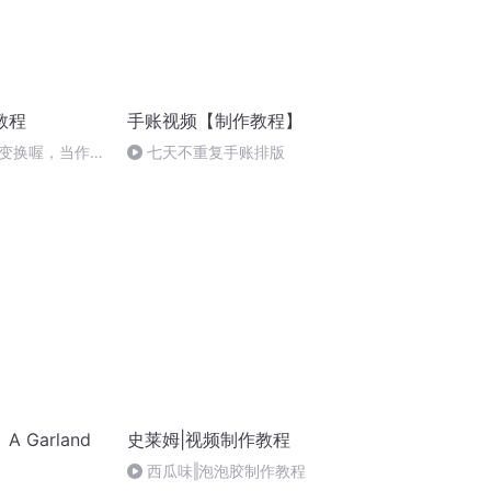
教程
手账视频【制作教程】
变换喔，当作妈
七天不重复手账排版
不错滴
 Garland
史莱姆|视频制作教程
西瓜味‖泡泡胶制作教程