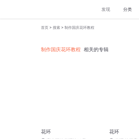
发现
分类
>
>
首页
搜索
制作国庆花环教程
制作国庆花环教程
相关的专辑
花环
花环