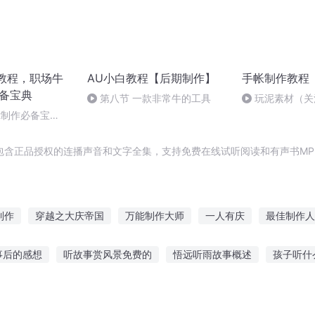
频教程，职场牛
AU小白教程【后期制作】
手帐制作教程【
必备宝典
第八节 一款非常牛的工具
玩泥素材（关
t制作必备宝
包含正品授权的连播声音和文字全集，支持免费在线试听阅读和有声书MP
制作
穿越之大庆帝国
万能制作大师
一人有庆
最佳制作人
者给我开光环
传奇制作人
重庆儿女
全能制作人
穿越教程
事后的感想
听故事赏风景免费的
悟远听雨故事概述
孩子听什
人
听老板讲故事
沙漠的故事在线听
小仙子喜欢听的故事
喝茶发