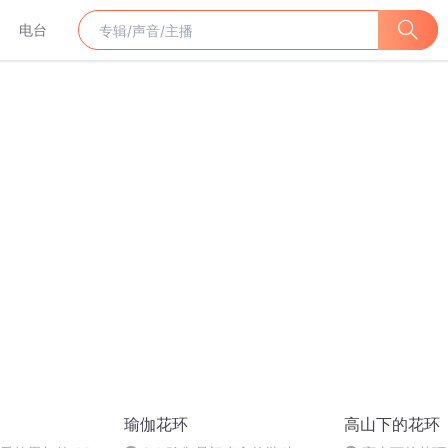
电台
瑜伽花环
高山下的花环