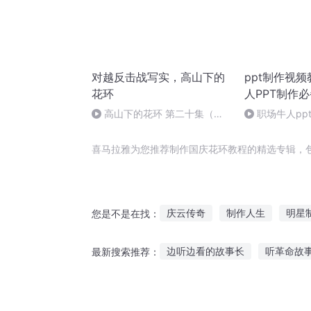
对越反击战写实，高山下的
ppt制作视
花环
人PPT制作
高山下的花环 第二十集（大
职场牛人pp
结局）
典-30
喜马拉雅为您推荐制作国庆花环教程的精选专辑，
庆云传奇
制作人生
明星
您是不是在找：
游戏制作
大庆皇太子
作
边听边看的故事长
听革命故
最新搜索推荐：
我能无视制作时间
王牌制作
劈叉世界故事在线听
火车上