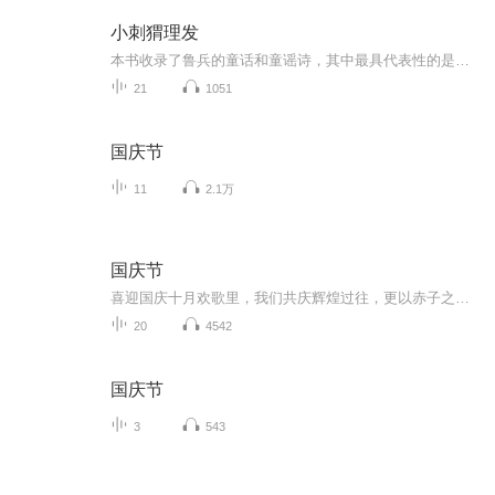
小刺猬理发
本书收录了鲁兵的童话和童谣诗，其中最具代表性的是《浪娃娃》《小刺猬理发》《下巴上的洞洞》等。《小刺猬理发》入选教育部小学语文统编教材。他的童话谐趣机智，创作态度严谨，在单纯线性构思的大胆前提下，在情节中设置小的悬念和波澜。在一篇篇优美的...
21
1051
国庆节
11
2.1万
国庆节
喜迎国庆十月欢歌里，我们共庆辉煌过往，更以赤子之心，向未来书写滚烫的誓言——这盛世，值得我们以热爱相拥。
20
4542
国庆节
3
543