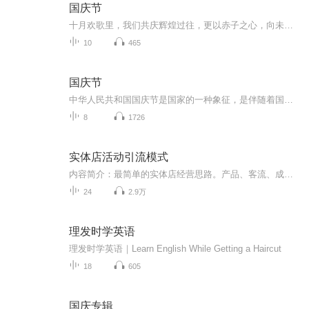
国庆节
十月欢歌里，我们共庆辉煌过往，更以赤子之心，向未来书写滚烫的誓言——这盛世，值得我们以热爱相拥。
10
465
国庆节
中华人民共和国国庆节是国家的一种象征，是伴随着国家的出现而出现的。让我们用诗歌朗诵歌颂祖国的繁荣富强，国泰民安。
8
1726
实体店活动引流模式
内容简介：最简单的实体店经营思路。产品、客流、成交、单毛、多购、回购六个方向决定了实体店营收情况。根据这六大经营方向打造不同的营销方案就能快速创收。极致简单营销思维就是：让六大创收核心全部串联起来形成一个整体。 产品分为：鱼饵产品+基础产品+主营产品、客流分为：线上+线下+数据、成交=案例（见证）+故事+话术···· 播出时间：每周一、周三、周五21:30 作者（主播）简介：俢宇老师是一位简单极致营销策划师。定位于把复杂的营销工作简单到极致。简单营销思维+极致营销思维=简单极致营销。
24
2.9万
理发时学英语
理发时学英语｜Learn English While Getting a Haircut
18
605
国庆专辑