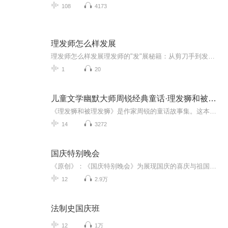
108
4173
理发师怎么样发展
理发师怎么样发展理发师的"发"展秘籍：从剪刀手到发际线守护神的修炼之路 （温馨提示：本文不含Tony老师PUA话术，不提供办卡服务，纯属中医理论指导下的头发养生小课堂） 第一关：练就"望闻问切"剪刀手 真正的高手理发如老中医把脉。观察发质相当...
1
20
儿童文学幽默大师周锐经典童话·理发狮和被理发狮
《理发狮和被理发狮》是作家周锐的童话故事集。这本童话故事集中收录的周锐作家的作品大多具有短小精悍的特点。明明只有几百字，却能从中传达给小读者们深刻的哲理，比如，《理发狮和被理发狮》《竖着爬的小螃蟹》《小猪和十二只蚊子》《戴项链比赛》等。专辑中还收录了周锐作家的《可可的特别通行证》，故事讲述了可可收到了一张可以去任何地方的“特别通行证”之后，发生的一系列的有趣的故事。
14
3272
国庆特别晚会
《原创》：《国庆特别晚会》为展现国庆的喜庆与祖国的深情我将以具体的场景切入从清晨升旗的庄严到街头巷尾的欢庆到历史与当下的交融，用优美的笔触传递对祖国的热爱与自豪！用诗歌和情感美文形式，歌颂祖国的繁荣富强，祝人民幸福安康！
12
2.9万
法制史国庆班
12
1万