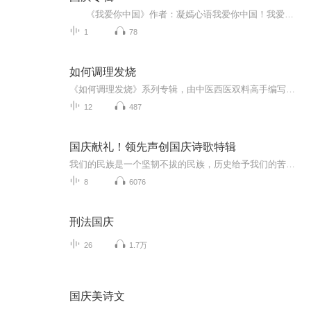
《我爱你中国》作者：凝嫣心语我爱你中国！我爱你春天蓬勃的秧苗；我爱你秋日金黄的硕果。我爱你中国！我爱你青松气质，我爱你红梅品格！我爱你家乡的甜蔗好像乳汁滋润着我的心窝。我爱你中国，我要把最美的歌儿献给你，我的母亲我的祖国。我爱你中国，我爱...
1
78
如何调理发烧
《如何调理发烧》系列专辑，由中医西医双料高手编写，结合健康管理师专业视角，为你系统解析发烧调理。从病因、症状、治疗到预防，全面解答发烧难题。幽默风趣的语言，轻松学习发烧知识，告别发烧困扰，快来一探究竟吧！发烧不求医 健康生活
12
487
国庆献礼！领先声创国庆诗歌特辑
我们的民族是一个坚韧不拔的民族，历史给予我们的苦难都变成了闪着金光的勋章！我们的国家是一个龙腾虎跃的国家，那条巨龙正以不可阻挡之势崛起于神奇的东方！------------------------------------------------值此祖国70周年华诞之际，领先声创以诗歌向祖国献礼！用我们的声音、用我们的热血、用我们的灵魂诵读经典爱国篇章，歌颂我们的祖国！永远繁荣富强！
8
6076
刑法国庆
26
1.7万
国庆美诗文