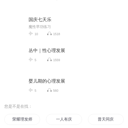
国庆七天乐
魔性早功练习
10
1518
丛中｜性心理发展
5
1559
婴儿期的心理发展
5
560
您是不是在找：
荣耀理发师
一人有庆
普天同庆