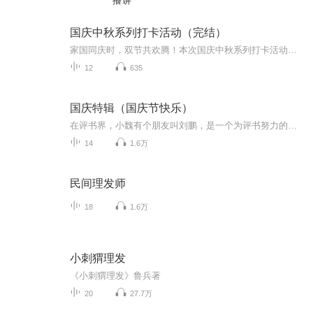
播讲
国庆中秋系列打卡活动（完结）
家国同庆时，双节共欢腾！本次国庆中秋系列打卡活动，邀你每日解锁多元演播精彩：以诗歌为笔，歌颂祖国山河壮阔与时代华章；清晨用温暖早安问候开启元气一天，深夜以温柔晚安声语卸下疲惫；更有风趣幽默的单口相声逗趣生活，经典耐品的评书细说古今故事。...
12
635
国庆特辑（国庆节快乐）
在评书界，小魏有个朋友叫刘鹏，是一个为评书努力的小伙子。在2021年国庆期间，他想弄个特辑，便烦劳我给他录个爱国题材的评书小段儿。这种事情，不是特殊情况，小魏一般不会拒绝，也就给其录了一个《鲁迅踢鬼》，等他传完，我再传到我的专辑里。另外，小...
14
1.6万
民间理发师
18
1.6万
小刺猬理发
《小刺猬理发》鲁兵著
20
27.7万