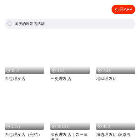
打开APP
国庆的理发店活动
1004
3.6万
7.3万
面包理发店
三更理发店
地狱理发店
2.3万
191.8万
4.1万
面包理发店（完结）
深夜理发店｜轰三鱼
海边理发店 荻原浩