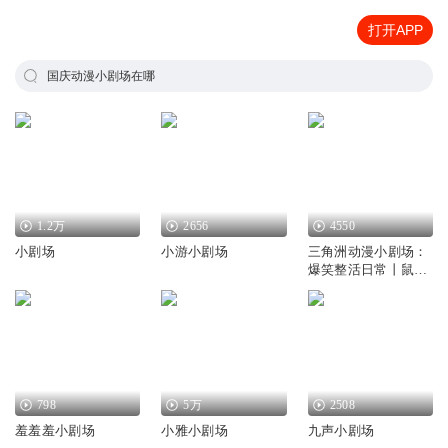
打开APP
国庆动漫小剧场在哪
1.2万
2656
4550
小剧场
小游小剧场
三角洲动漫小剧场：
爆笑整活日常丨鼠鼠
猛攻
798
5万
2508
羞羞羞小剧场
小雅小剧场
九声小剧场