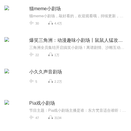
猫meme小剧场
猫meme小剧场，敲好看的，欢迎观看哦，持续更新，搬运，侵权删
30
4.4万
爆笑三角洲：动漫趣味小剧场丨鼠鼠人猛攻航天
三角洲全员集结开启搞笑小剧场！离谱剧情、沙雕互动、神反转名场面轮番上线，没有正经剧情，全程欢乐整活。每一集都承包你的笑点，解压又治愈，追剧不无聊，快来围观三角洲成员的搞笑名场面！
22
1万
小久久声音剧场
5
2.2万
Pia戏小剧场
节目主题：Pia戏小剧场主播是谁：东方梵音适合谁听：喜欢Pia戏的小伙伴主播的话：�感恩亲爱的小伙伴有缘点进梵音的Pia戏直播回放，里面有我和喜欢Pia戏的小伙伴们倾情演绎，希望大家会喜欢。�这里会有大咖不定时空降直播间，带领我们一起进行剧本精彩的...
47
3134