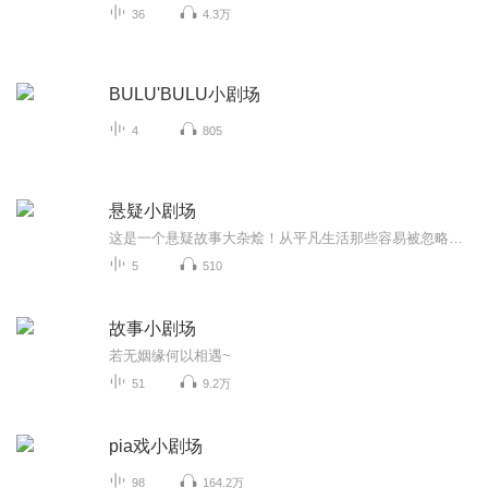
36
4.3万
BULU'BULU小剧场
4
805
悬疑小剧场
这是一个悬疑故事大杂烩！从平凡生活那些容易被忽略的细节中寻找故事来源，从而引发深思和讨论！每周三更！希望能和各位感兴趣的听众一起分享那些藏在身边的悬疑故事！
5
510
故事小剧场
若无姻缘何以相遇~
51
9.2万
pia戏小剧场
98
164.2万