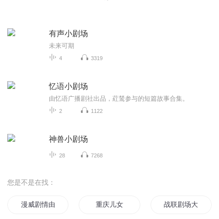
有声小剧场
未来可期
4
3319
忆语小剧场
由忆语广播剧社出品，葒鸶参与的短篇故事合集。
2
1122
神兽小剧场
28
7268
您是不是在找：
漫威剧情由我来推动
重庆儿女
战联剧场大集结