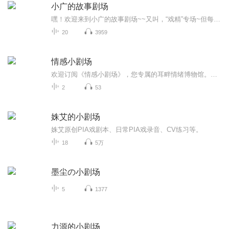
小广的故事剧场
嘿！欢迎来到小广的故事剧场~~又叫，“戏精”专场~但每个剧情都蕴含深意！不定时更新~~~
20
3959
情感小剧场
欢迎订阅《情感小剧场》，您专属的耳畔情绪博物馆。在这里，每一个心跳都是一场独幕剧。我们用声音演绎那些说不清的暧昧、放不下的遗憾、以及重逢时的小小波澜。无论是办公室抽屉里的匿名情书，还是深夜出租车里的未接来电，这些真实又微小的情感切片，都...
2
53
姝艾的小剧场
姝艾原创PIA戏剧本、日常PIA戏录音、CV练习等。
18
5万
墨尘の小剧场
5
1377
力源的小剧场