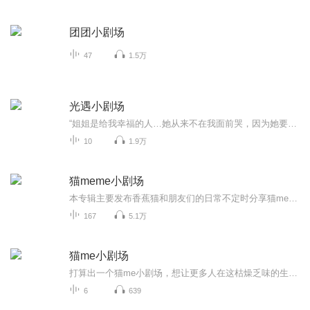
团团小剧场
47
1.5万
光遇小剧场
“姐姐是给我幸福的人…她从来不在我面前哭，因为她要保护我”“你不像天不像地，你像风一样自由，请把姐姐忘掉，你值得更好的，乖”嘿各位好！这里是约儿，该微电影为搬运《一只刀子晚》祝食用愉快！
10
1.9万
猫meme小剧场
本专辑主要发布香蕉猫和朋友们的日常不定时分享猫meme小剧场你的关注和订阅是作者发布作品的动力视频来源Baidu转载通过简单的场景和文字 演绎各类有趣的生活场景感谢订阅 天天开心
167
5.1万
猫me小剧场
打算出一个猫me小剧场，想让更多人在这枯燥乏味的生活中感到快乐，拜拜
6
639