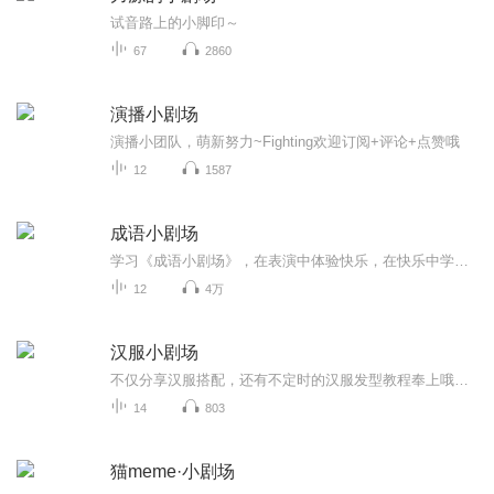
试音路上的小脚印～
67
2860
演播小剧场
演播小团队，萌新努力~Fighting欢迎订阅+评论+点赞哦
12
1587
成语小剧场
学习《成语小剧场》，在表演中体验快乐，在快乐中学习成长！
12
4万
汉服小剧场
不仅分享汉服搭配，还有不定时的汉服发型教程奉上哦！时尚混搭，传统风格通通get！还不快关注
14
803
猫meme·小剧场