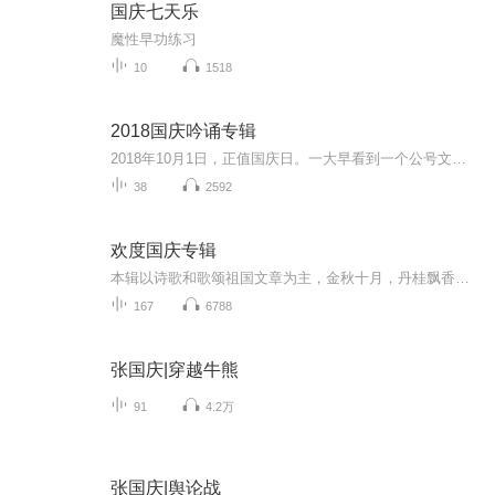
国庆七天乐
魔性早功练习
10
1518
2018国庆吟诵专辑
2018年10月1日，正值国庆日。一大早看到一个公号文章，正是文天祥的《己卯十月一日至燕越五日罹狴犴有感而赋》。当然，彼十一非当今的十一。不过数字的巧合还是让人感触，今天拿来读一读，体味一番历史英杰的民族情怀，恰也当时。 根据诗题来看，这组诗是写于十月一日至十月五日之间，是文天祥被俘之后所作，这些诗作不仅有凛凛正气，更也能看的到他百端交集的复杂情感。另一首于右任先生的《望大陆》，微信公号有称《望乡》，一句“山之上国之殇”荡气回肠，一并兴起拿来读了一读。仓促间多有瑕疵...
38
2592
欢度国庆专辑
本辑以诗歌和歌颂祖国文章为主，金秋十月，丹桂飘香，在这个充满丰收喜悦的季节里，我们满怀激动和自豪，迎来了中华人民共和国76周年华诞。这不仅是一个庄重的纪念日，更是全体中华儿女共同欢庆的盛大的节日，承载着深厚的民族情感和历史意义.
167
6788
张国庆|穿越牛熊
91
4.2万
张国庆|舆论战