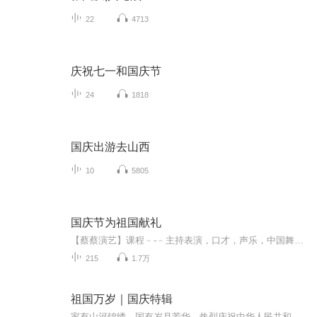
22
4713
庆祝七一和国庆节
24
1818
国庆出游去山西
10
5805
国庆节为祖国献礼
【蔡蔡演艺】课程﹣-﹣主持表演，口才，声乐，中国舞，民族舞。独特的小舞台，专业的录音棚，每一位同学都能成为优秀的小明星。独特的教学模式，轻松上课，快乐学习！知名主持人，舞蹈家，高级教师任职授课！江南总校：河沟街42号三楼 18545856430江北分校...
215
1.7万
祖国万岁｜国庆特辑
家有山河锦绣，国有岁月芳华。热烈庆祝中华人民共和国成立73周年！