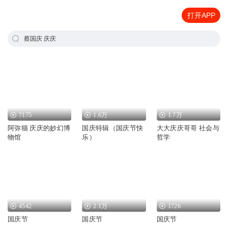
打开APP
蔡国庆 庆庆
7175
1.6万
1.7万
阿弥猫 庆庆的妙幻博
国庆特辑（国庆节快
大大庆庆哥哥 社会与
物馆
乐）
哲学
4542
2.1万
1726
国庆节
国庆节
国庆节