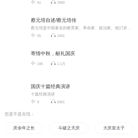
61
2560
蔡元培自述/蔡元培传
蔡元培是中国著名的教育家、革命家、政治家。他17岁中秀才，22岁中举人，24岁中进士，27岁成为翰林院编修。是具有翰林身份、在清末主动投身反清革命活动的著名人物之一，他也是中华民国首任教育总长，曾出任北京大学校长，把北大这所当时军阀盘踞下的衙门...
55
2401
寄情中秋，献礼国庆
195
1.1万
国庆十篇经典演讲
十篇经典演讲
8
8361
您是不是在找：
庆余年之长歌行
斗破之天庆焰火
大庆皇太子