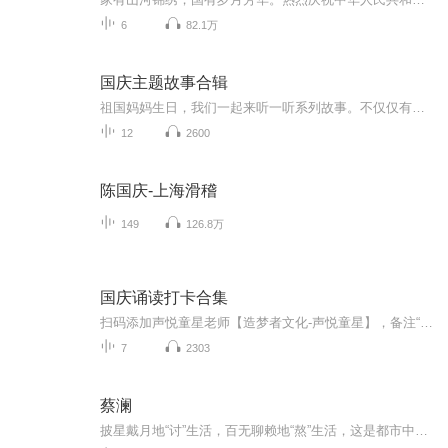
6
82.1万
国庆主题故事合辑
祖国妈妈生日，我们一起来听一听系列故事。不仅仅有《我的祖国》，还有红军故事，也有关于战争的故事，让大家体会到和平年代的不易。
12
2600
陈国庆-上海滑稽
149
126.8万
国庆诵读打卡合集
扫码添加声悦童星老师【造梦者文化-声悦童星】，备注“诵读打卡”报名，已添加好友的，直接发送“诵读打卡”报名，报名成功后进入社群。
7
2303
蔡澜
披星戴月地“讨”生活，百无聊赖地“熬”生活，这是都市中很多人的真实写照。在这个崇尚财富和成功的世界，很少会有人会拿“快乐”作为择业的标准。但却有这么一个人，不仅一生爱玩，更是将每一件“好玩”的事都发挥到极致，将“享受人生”做成了正业。他...