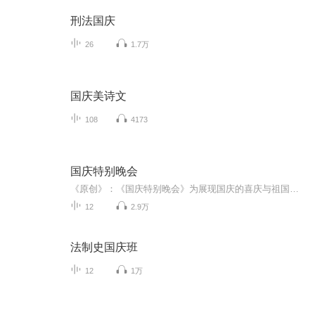
刑法国庆
26
1.7万
国庆美诗文
108
4173
国庆特别晚会
《原创》：《国庆特别晚会》为展现国庆的喜庆与祖国的深情我将以具体的场景切入从清晨升旗的庄严到街头巷尾的欢庆到历史与当下的交融，用优美的笔触传递对祖国的热爱与自豪！用诗歌和情感美文形式，歌颂祖国的繁荣富强，祝人民幸福安康！
12
2.9万
法制史国庆班
12
1万