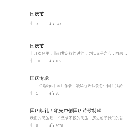
国庆节
3
543
国庆节
十月欢歌里，我们共庆辉煌过往，更以赤子之心，向未来书写滚烫的誓言——这盛世，值得我们以热爱相拥。
10
465
国庆专辑
《我爱你中国》作者：凝嫣心语我爱你中国！我爱你春天蓬勃的秧苗；我爱你秋日金黄的硕果。我爱你中国！我爱你青松气质，我爱你红梅品格！我爱你家乡的甜蔗好像乳汁滋润着我的心窝。我爱你中国，我要把最美的歌儿献给你，我的母亲我的祖国。我爱你中国，我爱...
1
78
国庆献礼！领先声创国庆诗歌特辑
我们的民族是一个坚韧不拔的民族，历史给予我们的苦难都变成了闪着金光的勋章！我们的国家是一个龙腾虎跃的国家，那条巨龙正以不可阻挡之势崛起于神奇的东方！------------------------------------------------值此祖国70周年华诞之际，领先声创以诗歌向祖国献礼！用我们的声音、用我们的热血、用我们的灵魂诵读经典爱国篇章，歌颂我们的祖国！永远繁荣富强！
8
6076