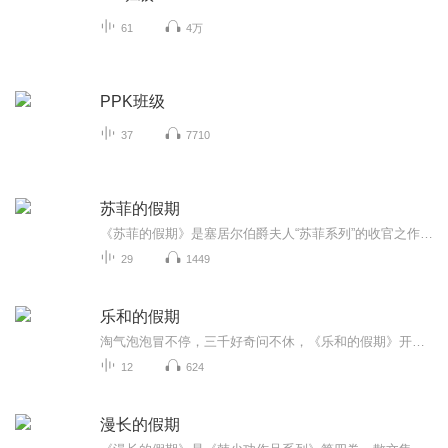
61
4万
PPK班级
37
7710
苏菲的假期
《苏菲的假期》是塞居尔伯爵夫人“苏菲系列”的收官之作，讲述了苏菲、玛格丽特、卡米耶等“小淑女”和保罗、让、莱昂等“小绅士”在暑假里发生的种种。在这个悠长假期里，男孩和女孩们一起学习、玩耍、冒险，共同体验了重逢的喜悦和离别的悲伤，上演了一...
29
1449
乐和的假期
淘气泡泡冒不停，三千好奇问不休，《乐和的假期》开始咯！快来跟着乐和一起，国学池里打滚，故事屋中做梦，滑滑梯上品尝科学芝士吧！
12
624
漫长的假期