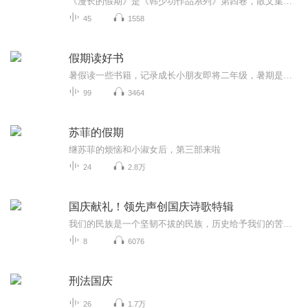
《漫长的假期》是《韩少功作品系列》第四卷，散文集。四十五篇散文，分为“远方”、“留痕”、“背影”三部分。《走亲戚》获1996年度福建文学奖。《笑的遗产》获1992年度《中国作家》散文奖。
45
1558
假期读好书
暑假读一些书籍，记录成长小朋友即将二年级，暑期是阅读的黄金期。老师要求孩子继续用朗读的方式进行阅读，逐渐克服错字漏字多字等不良阅读习惯。那么我们索性将每天的阅读内容系统化以音频的形式进行保存，将孩子的成长记录。每则内容都是第一次通读，不...
99
3464
苏菲的假期
继苏菲的烦恼和小淑女后，第三部来啦
24
2.8万
国庆献礼！领先声创国庆诗歌特辑
我们的民族是一个坚韧不拔的民族，历史给予我们的苦难都变成了闪着金光的勋章！我们的国家是一个龙腾虎跃的国家，那条巨龙正以不可阻挡之势崛起于神奇的东方！------------------------------------------------值此祖国70周年华诞之际，领先声创以诗歌向祖国献礼！用我们的声音、用我们的热血、用我们的灵魂诵读经典爱国篇章，歌颂我们的祖国！永远繁荣富强！
8
6076
刑法国庆
26
1.7万