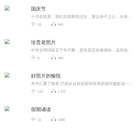
国庆节
十月欢歌里，我们共庆辉煌过往，更以赤子之心，向未来书写滚烫的誓言——这盛世，值得我们以热爱相拥。
10
465
珍贵老照片
中华文明绵延五千年不断，是有其历史规律的，这些珍贵的老照片或许能豹窥一斑吧
8
384
好照片的愉悦
本书汇聚了格里·巴杰从认知层面和审美层面对摄影这一领域所作的一次深入探索。在这卷新的摄影研究文集中，他立足于近三十年关于摄影的写作和思考成果，深入浅出地学术技巧和智慧，阐述了数十位摄影家及其作品的意义。
112
1.3万
假期诵读
32
1080