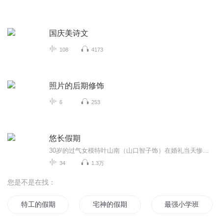
国庆美诗文
108
4173
照片的后期修饰
6
253
悠长假期
30岁的过气女模特叶山南（山口智子饰）在婚礼当天惨遭无良未婚夫卷款逃婚。 当她怒不可遏的狂奔到未婚夫居所，只堵截到了无辜的室友濑名秀俊（木村拓哉饰）——一个不得志的24岁钢琴家。身无分文又无家可归的小南对濑名威逼利诱，成为了他的新同居人。两人在同一屋檐下的生活磕磕绊绊 ，事业爱情也都不甚顺畅，渐渐竟生惺惺相惜之感……
34
1.3万
您是不是在找：
特工的假期
宅神的假期
最强小学班级