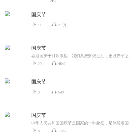
乐）
国庆节
11
2.1万
国庆节
喜迎国庆十月欢歌里，我们共庆辉煌过往，更以赤子之心，向未来书写滚烫的誓言——这盛世，值得我们以热爱相拥。
20
4542
国庆节
3
543
国庆节
中华人民共和国国庆节是国家的一种象征，是伴随着国家的出现而出现的。让我们用诗歌朗诵歌颂祖国的繁荣富强，国泰民安。
8
1726