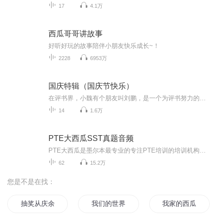
17
4.1万
西瓜哥哥讲故事
好听好玩的故事陪伴小朋友快乐成长~！
2228
6953万
国庆特辑（国庆节快乐）
在评书界，小魏有个朋友叫刘鹏，是一个为评书努力的小伙子。在2021年国庆期间，他想弄个特辑，便烦劳我给他录个爱国题材的评书小段儿。这种事情，不是特殊情况，小魏一般不会拒绝，也就给其录了一个《鲁迅踢鬼》，等他传完，我再传到我的专辑里。另外，小...
14
1.6万
PTE大西瓜SST真题音频
PTE大西瓜是墨尔本最专业的专注PTE培训的培训机构。本专辑里为各位PTE考生准备了大量的PTE考试SST真题音频！欢迎各位同学订阅哦！我们会持续更新！如果各位同学有任何关于PTE的问题可依添加我们的蜜雪儿老师微信：melonenglish01咨询哦！我们会用最专业的服务，助你取得理想的PTE成绩！
62
15.2万
您是不是在找：
抽奖从庆余年开始
我们的世界杯
我家的西瓜真可爱