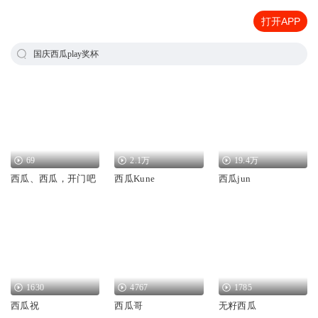
打开APP
国庆西瓜play奖杯
69
2.1万
19.4万
西瓜、西瓜，开门吧
西瓜Kune
西瓜jun
1630
4767
1785
西瓜祝
西瓜哥
无籽西瓜