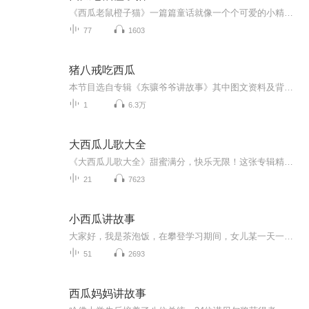
《西瓜老鼠橙子猫》一篇篇童话就像一个个可爱的小精灵，创造了我们共同的童话世界。书中囊括了西瓜老鼠橙子猫、惹谁也别惹蚂蚱、枕头里的秘密、晶莹之露、报纸迪克、数出来的兔子等短篇佳作。呈献给读者一个快乐的童话花园，你随意捡拾一片叶子或者花瓣，...
77
1603
猪八戒吃西瓜
本节目选自专辑《东骧爷爷讲故事》其中图文资料及背景音乐均选自网络，版权归原作者所有，特此鸣谢！声音原创：东骧老叟 平面设计：东骧老叟
1
6.3万
大西瓜儿歌大全
《大西瓜儿歌大全》甜蜜满分，快乐无限！这张专辑精心改编了经典旋律，每首歌都是对夏日清风和西瓜甜香的赞美。孩子们将随着音乐感受清凉一夏的愉悦，培养健康生活的乐趣。家长们，快来和宝贝们一起在这片清新的音乐田野中，共享美好亲子时光吧！
21
7623
小西瓜讲故事
大家好，我是茶泡饭，在攀登学习期间，女儿某一天一睁眼就问我是不是录好了？原来我每天练习录音她都看在眼里，然后她也兴冲冲的找了一本《小魔怪爱上学》读了起来，这本书是不带拼音的，对的幼儿园大班的女儿来说还是有点难度的，应该是兴趣的影响，我讲...
51
2693
西瓜妈妈讲故事