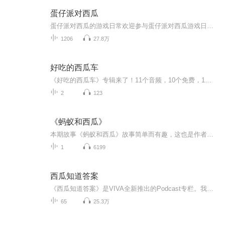
蛋仔派对西瓜
蛋仔派对西瓜的游戏日常欢迎参与蛋仔派对西瓜游戏日常！我们每天为您呈现充满创意和欢笑的西瓜派对活动。在这里，您将体验到与西瓜有关的各种有趣游戏，从挑战到合作，每个日常都是一个独特而精彩的冒险。我们将为您详细展示游戏规则和最令人兴奋的瞬间，...
1206
27.8万
好吃的西瓜车
《好吃的西瓜车》专辑来了！11个音频，10个免费，1个付费，带你解锁西瓜车的神秘面纱。免费音频围绕好吃的西瓜车展开10个主题，付费音频深入剖析，10篇系统文章组合，让你一次性吃透。别犹豫，快来听！
2
123
《蚂蚁和西瓜》
本期故事《蚂蚁和西瓜》故事简单而有趣，这也是作者精心的构思所在，孩子们一定会沉浸在这种简单的快乐中，同时也会被蚂蚁们的勤劳、乐天、聪明和团结合作的精神而感染。一块西瓜在蚂蚁看来多么的庞大多么的诱人啊，为了把好吃的西瓜带回家，蚂蚁们集体出动先把家里装满再痛快的饱餐一顿，最后还在西瓜皮上玩滑梯，蚂蚁是一种可爱的小动物，也是在生活中处于弱势地位的孩子们的象征，蚂蚁和孩子之间，总有真某些相似之处一群小蚂蚁、一块大西瓜，对比强烈激发孩子.
1
6199
西瓜知道答案
《西瓜知道答案》是VIVA全新推出的Podcast专栏。我们总有千万种视角理解“生命”。你的生命是什么？我们用问题定义生命，因为问题的答案是动态的、不断探索中的，正如生命的旅程一样。在主创团队眼中，每个生命都围绕一个问题发展，人的一生都在探寻答案的...
65
25.3万