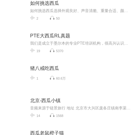
如何挑选西瓜
如何挑选西瓜选择外观良好、声音清脆、重量合适、颜色深绿、硬度适中、有香甜味的西瓜，通常就是比较成熟的。当然，如果可能的话，最好在购买前品尝一下，以确保西瓜的甜度和成熟度。
2
50
PTE大西瓜RL真题
我们是成立于墨尔本的专业PTE培训机构，很高兴认识你哦！
19
5370
猪八戒吃西瓜
1
60.6万
北京-西瓜小镇
音频来源于链景旅行 地址 北京市大兴区庞各庄镇南李渠村村委会北100米 票价描述 暂无 开放时间 全天 乘车信息 暂无
14
1568
西瓜老鼠橙子猫