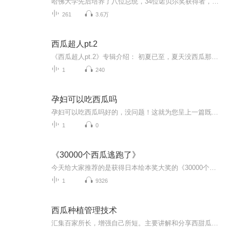
哈佛大学先后培养了八位总统，34位诺贝尔奖获得者，数以百计的世界级财富精英。这些杰出的人物曾经对美国和世界产生了巨大的影响，而且还在继续产生深远的影响。哈佛靠什么打造了这些巨人？他们的教育中有什么深藏未露的秘密？
261
3.6万
西瓜超人pt.2
《西瓜超人pt.2》专辑介绍： 初夏已至，夏天没西瓜那还算是完整的吗？作为新专辑第三支收录单曲！...
1
240
孕妇可以吃西瓜吗
孕妇可以吃西瓜吗好的，没问题！这就为您呈上一篇既专业又有趣的中医科普文章，保证让您读得津津有味，还能学到实用知识！孕妇可以吃西瓜吗？中医告诉你：这样吃才够“瓜”算！ 夏天到了，西瓜成了当之无愧的“解暑顶流”。但对于准妈妈们来说，这颗“...
1
0
《30000个西瓜逃跑了》
今天给大家推荐的是获得日本绘本奖大奖的《30000个西瓜逃跑了》，脑洞大开的创意，天马行空的想象，惊喜连番的情节，新鲜未知的体验，鲜艳大胆的色彩，自由不羁的画风。这本书可谓是开启未来新经典的绘本，故事开始喽~
1
9326
西瓜种植管理技术
汇集百家所长，增强自己所短。主要讲解和分享西甜瓜田间管理技术，以及病虫害诊断与防控措施。