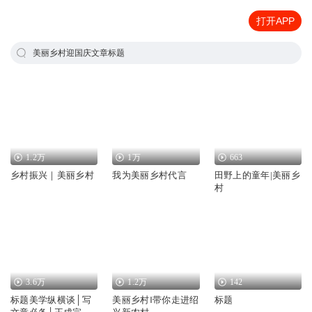
打开APP
美丽乡村迎国庆文章标题
1.2万
1万
663
乡村振兴｜美丽乡村
我为美丽乡村代言
田野上的童年|美丽乡
村
3.6万
1.2万
142
标题美学纵横谈│写
美丽乡村‖带你走进绍
标题