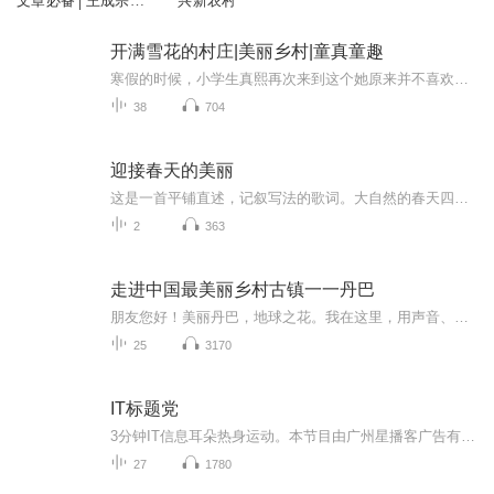
文章必备│王成宗著│
兴新农村
学习写标题
开满雪花的村庄|美丽乡村|童真童趣
寒假的时候，小学生真熙再次来到这个她原来并不喜欢的村庄，但这一次她却非常期待，去看看村庄里发生了哪些有趣的事，又有哪些新变化。有声书将东北特有的方言、风土人情、冰雪旅游、冰雪文化都融入其中，通过儿童的视角，将一幅美丽乡村的图景以充满童真...
38
704
迎接春天的美丽
这是一首平铺直述，记叙写法的歌词。大自然的春天四季更迭。人们心中的春天希冀永驻。春天代表希望，春天是新的生命的开始。万众一心抗击新冠肺炎疫情，夺取战 “疫” 的胜利，迎接春天的美丽。...
2
363
走进中国最美丽乡村古镇一一丹巴
朋友您好！美丽丹巴，地球之花。我在这里，用声音、用画面，带您走进中国最美丽的乡村古镇------丹巴 来这里吧，您可以默默地朝拜巍巍的墨尔多神山，您会惊叹千年古碉的壮观：您可以在优美的藏歌的旋律中，漫游在如诗如画的藏寨，听我讲述丹巴古老的传说。...
25
3170
IT标题党
3分钟IT信息耳朵热身运动。本节目由广州星播客广告有限公司策划制作，版权归广州星播客广告有限公司所有，严禁任何形式的翻录，违者将追究其法律责任。
27
1780