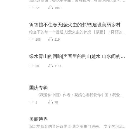
越吃越健康，会吃更美丽！做有想法，有情怀的吃货~！（每周四准时更新）
22
1949
篱笆挡不住春天|萤火虫的梦想|建设美丽乡村
给当下的每一个普通人|萤火虫的梦想 【演播】：阡陌的小花；【作者】：高宪圣；【简介】：本书讲述的是地处山区的西洼子村党支部书记王德春，克服家庭离异、身体有病等种种困难，不计个人得失，忘我工作、甘于奉献，带领全村干部群众听党话跟党走，顺应民...
108
119
绿水青山的回响|声音里的荆山楚水 山水间的美丽乡村
20
1111
国庆专辑
《我爱你中国》作者：凝嫣心语我爱你中国！我爱你春天蓬勃的秧苗；我爱你秋日金黄的硕果。我爱你中国！我爱你青松气质，我爱你红梅品格！我爱你家乡的甜蔗好像乳汁滋润着我的心窝。我爱你中国，我要把最美的歌儿献给你，我的母亲我的祖国。我爱你中国，我爱...
1
78
美丽诗界
深沉男低音的音乐诗界 经典之美推门进来。 文字的河流幻化成声音的暗涌，流经你我记忆中曾经的村庄，山涧与小溪，世上一切美的东西值得珍藏，就像一朵月下未眠的花儿的芬芳。 每一次声音的碰撞，都是一次难以忘怀的人生旅行。每一次文字的选择，都是一次精...