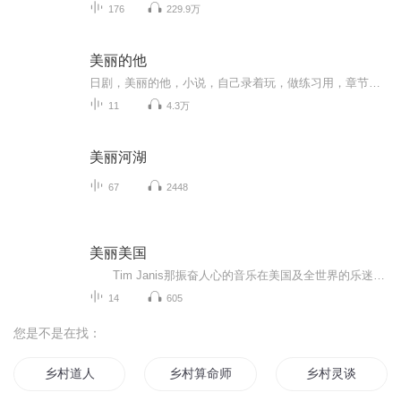
176
229.9万
美丽的他
日剧，美丽的他，小说，自己录着玩，做练习用，章节名只有这样才能过，呜呜
11
4.3万
美丽河湖
67
2448
美丽美国
Tim Janis那振奋人心的音乐在美国及全世界的乐迷心中都占据着重要的位置。他独特的创作才能及对交响乐所营造的宽泛的音域的把握为他在世界各地赢得了不少乐迷的青睐。然而更为重要的是，Tim Janis有着一颗通过自己的工作而为他人服务的诚心。通过他的...
14
605
您是不是在找：
乡村道人
乡村算命师
乡村灵谈