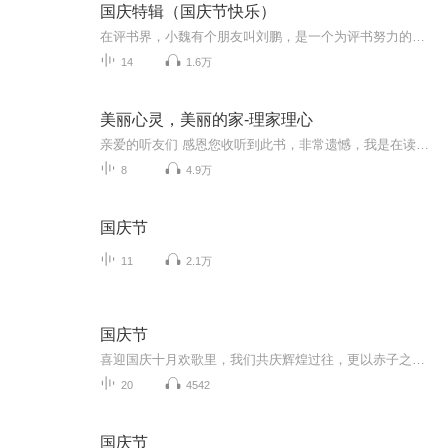
国庆特辑（国庆节快乐）
在评书界，小魏有个朋友叫刘鹏，是一个为评书努力的小伙子。在2021年国庆期间，他想弄个特辑，便烦劳我给他录个爱国题材的评书小段儿。这种事情，不是特殊情况，小魏一般不会拒绝，也就给其录了一个《鲁迅踢鬼》，等他传完，我再传到我的专辑里。另外，小...
14
1.6万
美丽心灵，美丽的家-理家理心
亲爱的听友们 感恩您收听到此书，非常遗憾，我是在读完这本书后才有机会认识睿欣老师的。知道此书的版权以授权给其他机构，所以下架大部分内容。 鼓励您有机会购买正版的《理家理心》，睿欣老师的书值得收藏。这本书若是读后，能知行合一，给自己机会尝试在生活中操练，相信一定会给你生命中带来新的改变。 喜欢睿欣老师书籍和文章的朋友，也可以关注 “结伴用心生活”，及“结伴落实生活”，睿欣老师和她的同工们会愿意与你结伴同行。 《理家理心》不是简单的断舍离...
8
4.9万
国庆节
11
2.1万
国庆节
喜迎国庆十月欢歌里，我们共庆辉煌过往，更以赤子之心，向未来书写滚烫的誓言——这盛世，值得我们以热爱相拥。
20
4542
国庆节