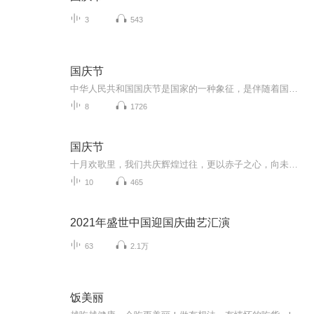
3
543
国庆节
中华人民共和国国庆节是国家的一种象征，是伴随着国家的出现而出现的。让我们用诗歌朗诵歌颂祖国的繁荣富强，国泰民安。
8
1726
国庆节
十月欢歌里，我们共庆辉煌过往，更以赤子之心，向未来书写滚烫的誓言——这盛世，值得我们以热爱相拥。
10
465
2021年盛世中国迎国庆曲艺汇演
63
2.1万
饭美丽