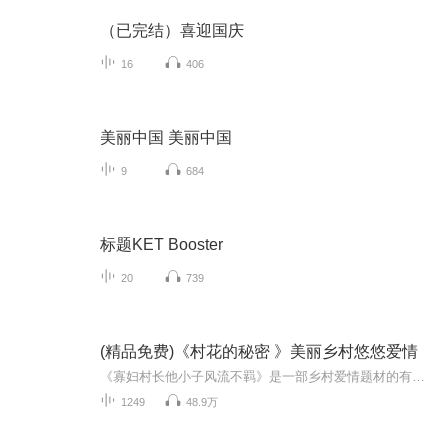
（已完结）喜迎国庆
16
406
美丽中国 美丽中国
9
684
标题KET Booster
20
739
(精品免费)《村花的秘密 》美丽乡村悠悠爱情
《寡妇村长他小子风流不羁》是一部乡村爱情题材的有声作品，讲述了西南贫困山村中年轻村长刘春来的传奇故事。原本是21世纪亿万富翁的主角意外穿越到改革开放初期，成为寡妇村的村长。他不仅要面对村中十年无新嫁娘的困境，还要保护妹妹上大学的梦想。主角...
1249
48.9万