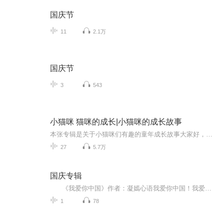
国庆节
11
2.1万
国庆节
3
543
小猫咪 猫咪的成长|小猫咪的成长故事
本张专辑是关于小猫咪们有趣的童年成长故事大家好，我是一个非常喜欢萌宠的学生党主播，在本专辑当中，会有许多有趣的情节。其中不乏有引人入胜的故事内容希望大家可以享受聆听时的乐趣！每周至少一更，开学缓慢更新（如果断更就说明有事很忙，长时间不更...
27
5.7万
国庆专辑
《我爱你中国》作者：凝嫣心语我爱你中国！我爱你春天蓬勃的秧苗；我爱你秋日金黄的硕果。我爱你中国！我爱你青松气质，我爱你红梅品格！我爱你家乡的甜蔗好像乳汁滋润着我的心窝。我爱你中国，我要把最美的歌儿献给你，我的母亲我的祖国。我爱你中国，我爱...
1
78