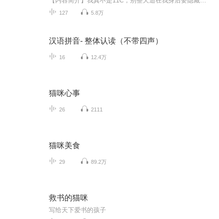
【内容简介】我真不是11C，别整天追在我身后要隐藏任务。都说不是11C，别拿战旗戳我，还想从我尸体里摸走宝贝！要我说多少遍，我真不是啊，你们别再问有没隐藏物品和极品东西给你们行吗？对了！别把你们兜里的垃圾丢给我，还让我给你们钱！我不是收破烂的...
127
5.8万
汉语拼音- 整体认读（不带四声）
16
12.4万
猫咪心事
26
2111
猫咪美食
29
89.2万
救书的猫咪
写给天下爱书的孩子