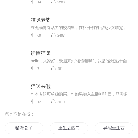
14
2280
猫咪老婆
在充满青春活力的校园里，性格开朗的元气少女晴雯，与青梅竹马高冷帅气的老师姜楠，开启了一场你追我逃的欢喜旅途！仔细聆听，这其中是否有你当年的身影。
69
2497
读懂猫咪
hello，大家好，欢迎来到“读懂猫咪”，我是“爱吃热干面的喵”。家里养猫十余年，目前还有5只猫。生活中，猫咪在我身边睡着打呼噜、爬上我的办公桌撞倒屏幕、抓烂沙发、生病、脱毛、选择猫粮、收养流浪猫，所有的一点一滴，组成了这十几年的快乐生活。我愿意把这一切都分享给大家，也希望大家给我提出更多建议，一起见证我们和主子的美好生活！努力做到一天一更，但是如果工作忙就3天一更！
7
481
猫咪来啦
& 本专辑可单独购买。& 如果加入主播XIMI团，只需多花1分钱，可畅听包括本专辑在内的6张专辑！简介：豆豆到城里玩，电视台台长依波琪又怄门又尖酸刻薄，他要豆豆替他捉住两只讨厌的老鼠。豆豆为了吃到香喷喷的鱼，答应下来，她费尽功夫，终于抓住了那是狡猾的老鼠。...
12
3019
您是不是在找：
猫咪公子
重生之西门庆
异能重生西门庆