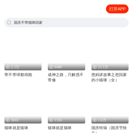
打开APP
国庆不带猫咪回家
2.5万
6689
13.1万
带不带球都得跑
成神之路，只解惑不
悠妈讲故事之想回家
带修
的小猫咪（全）
3665
1516
1.6万
猫咪就是猫咪
猫咪就是猫咪
国庆特辑（国庆节快