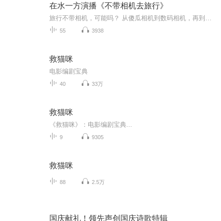
在水一方演播《不带相机去旅行》
旅行不带相机，可能吗？ 从傻瓜相机到数码相机，再到智能手机、谷歌眼镜，拍照早已不再是摄影师的专利。现在人人都是摄影记者。走遍世界，轻轻一按，异域风光尽收掌底。再轻轻一按，亲朋好友即时分享。一切，都只在瞬间。 但是，我依然相信，文字有...
55
3938
救猫咪
电影编剧宝典
40
33万
救猫咪
《救猫咪》：电影编剧宝典...
9
9305
救猫咪
88
2.5万
国庆献礼！领先声创国庆诗歌特辑