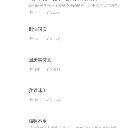
我们的民族是一个坚韧不拔的民族，历史给予我们的苦难都变成了闪着金光的勋章！我们的国家是一个龙腾虎跃的国家，那条巨龙正以不可阻挡之势崛起于神奇的东方！------------------------------------------------值此祖国70周年华诞之际，领先声创以诗歌向祖国献礼！用我们的声音、用我们的热血、用我们的灵魂诵读经典爱国篇章，歌颂我们的祖国！永远繁荣富强！
8
6076
刑法国庆
26
1.7万
国庆美诗文
108
4173
救猫咪3
19
1.2万
猫咪不乖