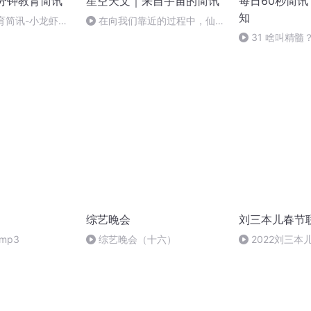
分钟教育简讯
星空天文｜来自宇宙的简讯
每日60秒简
知
教育简讯-小龙虾学
在向我们靠近的过程中，仙女
超万等10条一句
座星系开始“急速老化”
31 啥叫精髓
综艺晚会
刘三本儿春节
mp3
综艺晚会（十六）
2022刘三