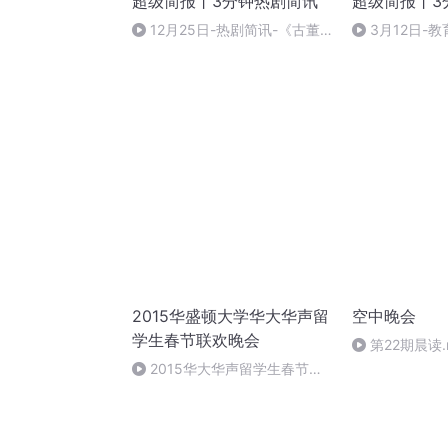
超级简报丨3分钟热剧简讯
超级简报丨3
12月25日-热剧简讯-《古董
3月12日-
局中局》公布“五脉版”海报等15
院准毕业生月薪
条一句话简讯
话简讯
2015华盛顿大学华大华声留
空中晚会
学生春节联欢晚会
第22期晨读.
2015华大华声留学生春节联
欢晚会 全程