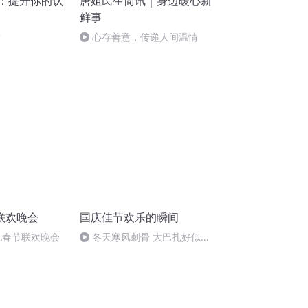
讯：提升你的认
唐姐民生简讯｜身边暖心新
鲜事
？
心存善意，传递人间温情
联欢晚会
国庆佳节欢乐的瞬间
本儿春节联欢晚会
冬天寒风刺骨 大巴扎好似温
暖的春天