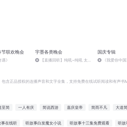
省春节联欢晚会
宇墨各类晚会
国庆专辑
奇遇》
【直播回听】纯吼~纯吼 太T
《我爱你中国
M累
，包含正品授权的连播声音和文字全集，支持免费在线试听阅读和有声书M
道至简
一人有庆
简说西游
嘉庆皇帝
简而不凡
大道
庆帝国
简兮简兮
庆云传奇
那年那月那时节
清风晚晚来
故事在线听
听故事白发魔女小说
听故事十三集免费观看
听故