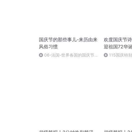
国庆节的那些事儿-来历由来
欢度国庆节诗
风俗习惯
迎祖国72华
06-法国-世界各国的国庆节-
115国庆特
国庆节的那些事儿
中国梦