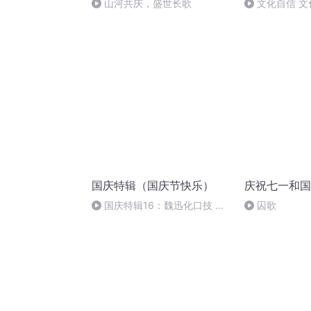
山河共庆，盛世长歌
文化自信 文
国庆特辑（国庆节快乐）
庆祝七一和国
国庆特辑16：魏迅化口技 二
囚歌
胡 东方红+一般唱法和原生态