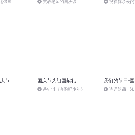
化强国
支教老师的国庆课
祝福你亲爱的
庆节
国庆节为祖国献礼
我们的节日-
岳钲淇《奔跑吧少年》
诗词朗诵：沁
读者：张继军