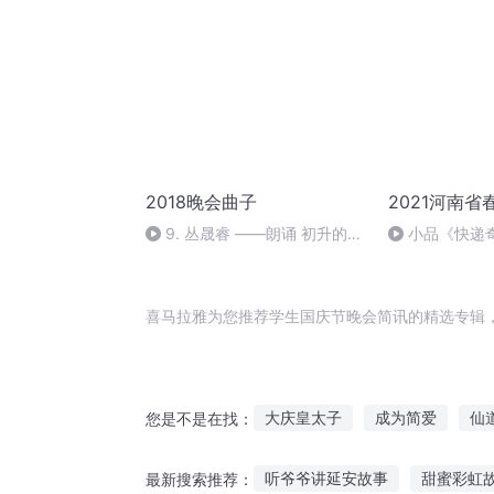
2018晚会曲子
2021河南
9. 丛晟睿 ——朗诵 初升的太
小品《快递
阳
喜马拉雅为您推荐学生国庆节晚会简讯的精选专辑
大庆皇太子
成为简爱
仙
您是不是在找：
后来的你了无音讯
穿越之大
听爷爷讲延安故事
甜蜜彩虹
最新搜索推荐：