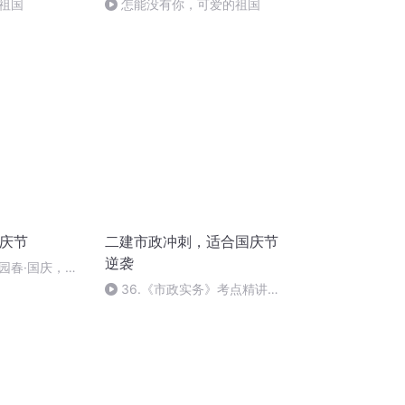
祖国
怎能没有你，可爱的祖国
国庆节
二建市政冲刺，适合国庆节
逆袭
园春·国庆，朗
36.《市政实务》考点精讲第
36节课_2020926212025