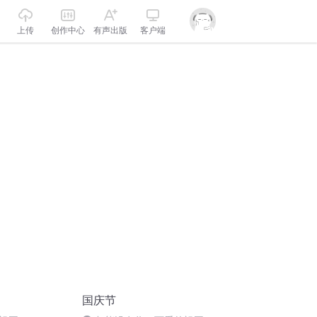
上传
创作中心
有声出版
客户端
国庆节