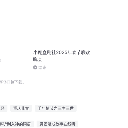
小魔盒剧社2025年春节联欢
晚会
》
结束
P3打包下载。
简经
重庆儿女
千年情节之三生三世
十二个情人节
最后一个情人节
事听到入神的词语
男团婚戒故事在线听