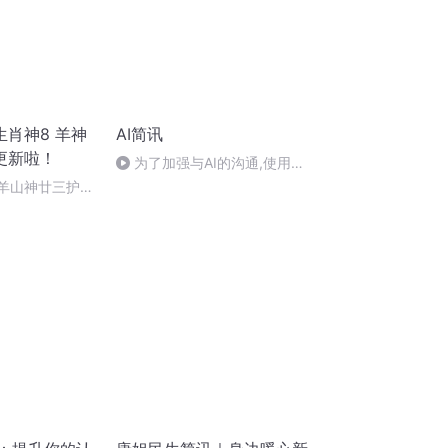
肖神8 羊神
AI简讯
更新啦！
为了加强与AI的沟通,使用特
定提示的作用
 羊山神廿三护祭
祭酒（4）