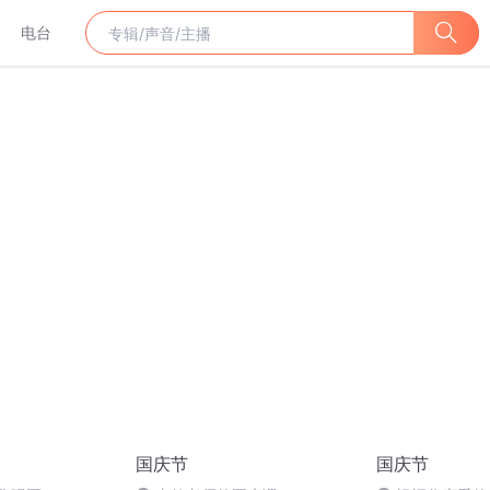
电台
国庆节
国庆节