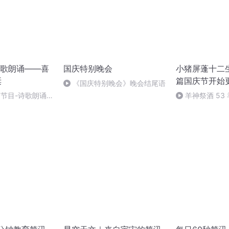
歌朗诵——喜
国庆特别晚会
小猪屏蓬十二生
诞
篇国庆节开始
《国庆特别晚会》晚会结尾语
别节目-诗歌朗诵-
羊神祭酒 53
坛 敬天地白泽做