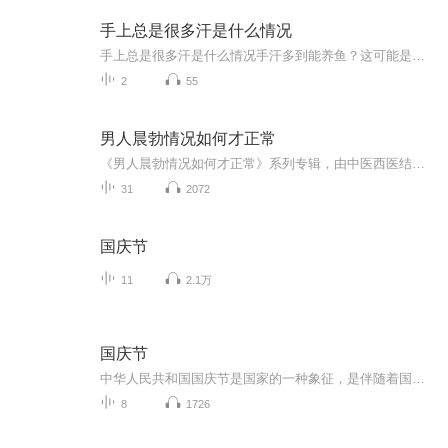
手上总是很多汗是什么情况
手上总是很多汗是什么情况手汗多到能养鱼？这可能是身体在给你发求救信号 握个手像刚洗完没擦，手机屏幕解锁十次失败九次，写字时纸张能浸出地图轮廓...这年头谁还没遇到过几个"水手"朋友？但您可能不知道，那些总在裤子上擦手心的尴尬时刻，其实是身体...
2
55
男人晨勃情况如何才正常
《男人晨勃情况如何才正常》系列专辑，由中医西医结合的医学专家撰写，教你掌握晨勃健康标准。健康管理师认证作者，以幽默风趣的语言，深入浅出解析男性生理现象。告别疑惑，轻松掌握晨勃真相，让你成为健康达人！快来一探究竟吧！男人必看 健康生活
31
2072
国庆节
11
2.1万
国庆节
中华人民共和国国庆节是国家的一种象征，是伴随着国家的出现而出现的。让我们用诗歌朗诵歌颂祖国的繁荣富强，国泰民安。
8
1726