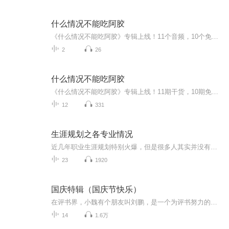
什么情况不能吃阿胶
《什么情况不能吃阿胶》专辑上线！11个音频，10个免费，1个付费，带你彻底搞懂阿胶食用禁忌。免费音频系统梳理10大不能吃的情况，付费音频深度剖析，10篇精华文章组合，让你避坑不踩雷。中医爱好者、阿胶控必备，轻松get阿胶食用指南，健康生活不翻车！
2
26
什么情况不能吃阿胶
《什么情况不能吃阿胶》专辑上线！11期干货，10期免费，带你避坑阿胶食用雷区。免费期涵盖10大禁忌场景，系统梳理，防坑指南。付费期《什么情况不能吃阿胶》深度解析，10篇精华文章重组，揭秘阿胶食用红线。中医爱好者、健康管理者必听，避坑不踩雷，科学...
12
331
生涯规划之各专业情况
近几年职业生涯规划特别火爆，但是很多人其实并没有抓住职业生涯规划的核心。高中生想的是人生不应该是一片旷野吗？为什么要早早地就给自己设计一条弯弯曲曲的小路？家长想的是~我们的父辈是干一行爱一行，根本不用考虑这些问题。而现在的年轻人们是干一行...
23
1920
国庆特辑（国庆节快乐）
在评书界，小魏有个朋友叫刘鹏，是一个为评书努力的小伙子。在2021年国庆期间，他想弄个特辑，便烦劳我给他录个爱国题材的评书小段儿。这种事情，不是特殊情况，小魏一般不会拒绝，也就给其录了一个《鲁迅踢鬼》，等他传完，我再传到我的专辑里。另外，小...
14
1.6万