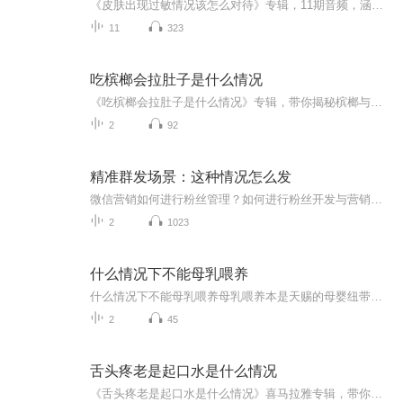
《皮肤出现过敏情况该怎么对待》专辑，11期音频，涵盖从日常护理到深入分析的全方位知识。10期免费音频，系统讲解过敏应对策略，轻松学懂；1期付费音频，深入剖析过敏根源，专业指导。无论你是过敏小白还是老手，这里都有你需要的答案！快来加入我们，一起...
11
323
吃槟榔会拉肚子是什么情况
《吃槟榔会拉肚子是什么情况》专辑，带你揭秘槟榔与拉肚子的神秘联系！11个音频，10个免费，1个付费，深度剖析。免费音频系统讲解，付费音频深入分析，助你轻松应对。别让槟榔拉肚子，成为你的困扰！快来听一听，健康生活不等待！
2
92
精准群发场景：这种情况怎么发
微信营销如何进行粉丝管理？如何进行粉丝开发与营销？而且是用软件批量快速地实现，人可以不在现场在外面！
2
1023
什么情况下不能母乳喂养
什么情况下不能母乳喂养母乳喂养本是天赐的母婴纽带，但有些特殊时刻强行"贴贴"反而害了娃。作为深耕中医养生圈的老司机，今天咱们就唠唠那些必须按下哺乳暂停键的紧急时刻。 一、病毒开团时别送"人头奶" 当妈的最怕孩子生病，但要是妈妈自己先被病...
2
45
舌头疼老是起口水是什么情况
《舌头疼老是起口水是什么情况》喜马拉雅专辑，带你揭秘口腔不适的秘密！11个音频，10个免费，1个付费，全方位解答你的疑惑。免费音频围绕舌头疼、口水横流，标题系统，干货满满。付费音频深入剖析，10篇系统文章，让你彻底了解病因。快来收听，告别口腔烦...