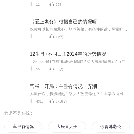
12
335
《爱上素食》根据自己的情况听
吃素可以长养慈悲心，培养善根。有条件的话，尽量吃素吧。素食营养非常容易被消化和吸收，肉食在胃中不易消化，甚至进至大肠时尚有大部分未消化或只是一半消化，因此肉食在大肠中腐化极盛，且多带毒性，对人体有害。这就是为什么吃完肉，感觉肚子胀，消化不好。
77
1.5万
12生肖+不同日主2024年的运势情况
为什么我预判准确率特别高呢？给大家看命理除了问生辰，还会问居住的位置方位，时间其实只是一个刻度，一个代表你出生时接收到的能量的一个刻度，而这种能量不是一成不变的，随着你的变动，原来体内的能量会与外界进行一部分置换，注意是其中一部分进行...
55
6.2万
官梯｜开局：主卧有情况｜弄潮
风流仕途，步步崛起！靠女人改变命运？！因某方面男人能力很强，结识了一些女相好，在他踏入官场一路升迁的背后，皆有那一串女人的影子。而在波诡云谲，尔虞我诈的官场，没有过人的胆识与谋略是绝对不行的。且看如何从报社编辑起步，用二十八年时间，走出...
4313
6716.7万
您是不是在找：
车里有情况
大庆皇太子
假冒她老公