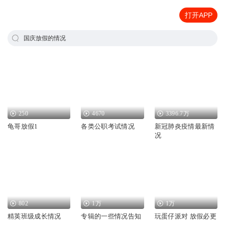
打开APP
国庆放假的情况
250
4670
3396.7万
龟哥放假1
各类公职考试情况
新冠肺炎疫情最新情
况
802
1万
1万
精英班级成长情况
专辑的一些情况告知
玩蛋仔派对 放假必更