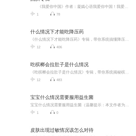
《我爱你中国》作者：凝嫣心语我爱你中国！我爱你春天蓬勃的秧苗；我爱你秋日金黄的硕果。我爱你中国！我爱你青松气质，我爱你红梅品格！我爱你家乡的甜蔗好像乳汁滋润着我的心窝。我爱你中国，我要把最美的歌儿献给你，我的母亲我的祖国。我爱你中国，我爱...
1
78
什么情况下才能吃降压药
《什么情况下才能吃降压药》专辑，带你系统搞懂降压药！10个免费音频，从症状识别到用药时机，手把手教你避坑。付费音频深入剖析，10篇干货文章组合，助你科学管理血压。别再傻傻吃药，先搞懂再行动，健康生活不迷茫！
12
406
吃槟榔会拉肚子是什么情况
《吃槟榔会拉肚子是什么情况》专辑，带你系统揭秘槟榔与肠胃的奇妙反应。10个免费音频，逐一拆解吃槟榔拉肚子的原因、症状、预防等干货知识。付费音频深入剖析，10篇精华文章组合，为你全面解答。拒绝“网红”槟榔，守护健康肠胃，快来听一听！
12
483
宝宝什么情况需要服用益生菌
宝宝什么情况需要服用益生菌（温馨提示：本文作者为健康管理师而非执业医师，文中提及的益生菌使用方法仅供日常调理参考，若宝宝出现严重症状请及时就医）你家娃是不是经常撅着小嘴放连环屁，肚子鼓得像揣了个小西瓜？或者拉得比网红直播带货还频繁？别慌...
1
0
皮肤出现过敏情况该怎么对待