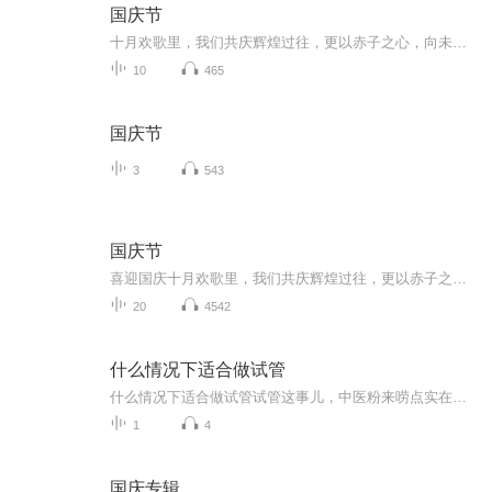
国庆节
十月欢歌里，我们共庆辉煌过往，更以赤子之心，向未来书写滚烫的誓言——这盛世，值得我们以热爱相拥。
10
465
国庆节
3
543
国庆节
喜迎国庆十月欢歌里，我们共庆辉煌过往，更以赤子之心，向未来书写滚烫的誓言——这盛世，值得我们以热爱相拥。
20
4542
什么情况下适合做试管
什么情况下适合做试管试管这事儿，中医粉来唠点实在的 总有人问我："你们中医是不是都反对试管啊？"——这话就跟问"广东人是不是都吃胡建人"一个道理。我们中医讲究的是"因人制宜"，今天咱就掰开了揉碎了说说，什么情况下您该认真考虑试管这条技术路线...
1
4
国庆专辑