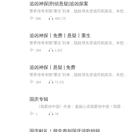
追凶神探|刑侦悬疑|追凶探案
警界传奇宋朗“重生”归来，隐姓埋名变成司机陈实。本想低调生活，命运弄人，陈实又一次卷入命案当中……宣扬狼性文化，残杀员工却集体沉默的吃人公司；为了讨回“公道”，含泪将青梅竹马剥皮的迷途少年；被阴暗的秘密绑在一起的中年夫妻，彼此举起屠刀；...
996
455.7万
追凶神探丨免费丨悬疑丨重生
警界传奇宋朗“重生”归来，隐姓埋名变成司机陈实。本想低调生活，命运弄人，陈实又一次卷入命案当中。宣扬狼性文化，残杀员工却集体沉默的吃人公司；为了讨回“公道”，含泪将青梅竹马剥皮的迷途少年；被阴暗的秘密绑在一起的中年夫妻，彼此举起屠刀；每...
394
1.8万
追凶神探丨悬疑 | 免费
警界传奇宋朗“重生”归来，隐姓埋名变成司机陈实。本想低调生活，命运弄人，陈实又一次卷入命案当中。宣扬狼性文化，残杀员工却集体沉默的吃人公司；为了讨回“公道”，含泪将青梅竹马剥皮的迷途少年；被阴暗的秘密绑在一起的中年夫妻，彼此举起屠刀；每...
394
71.4万
国庆专辑
《我爱你中国》作者：凝嫣心语我爱你中国！我爱你春天蓬勃的秧苗；我爱你秋日金黄的硕果。我爱你中国！我爱你青松气质，我爱你红梅品格！我爱你家乡的甜蔗好像乳汁滋润着我的心窝。我爱你中国，我要把最美的歌儿献给你，我的母亲我的祖国。我爱你中国，我爱...
1
78
国庆献礼！领先声创国庆诗歌特辑