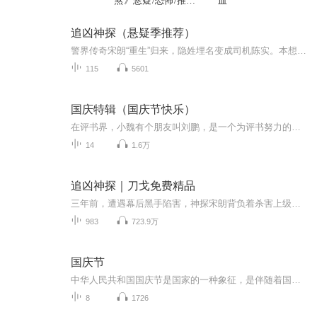
煞》悬疑/恐怖/推理/
血
罪恶
追凶神探（悬疑季推荐）
警界传奇宋朗“重生”归来，隐姓埋名变成司机陈实。本想低调生活，命运弄人，陈实又一次卷入命案当中……宣扬狼性文化，残杀员工却集体沉默的吃人公司；为了讨回“公道”，含泪将青梅竹马剥皮的迷途少年；被阴暗的秘密绑在一起的中年夫妻，彼此举起屠刀；每创作一首歌曲便要杀害一名少女的疯狂艺人……一桩桩离奇曲折的命案，在陈实的火眼金睛下真相大白。蓦然回首，宿命的敌人再度归来……
115
5601
国庆特辑（国庆节快乐）
在评书界，小魏有个朋友叫刘鹏，是一个为评书努力的小伙子。在2021年国庆期间，他想弄个特辑，便烦劳我给他录个爱国题材的评书小段儿。这种事情，不是特殊情况，小魏一般不会拒绝，也就给其录了一个《鲁迅踢鬼》，等他传完，我再传到我的专辑里。另外，小...
14
1.6万
追凶神探｜刀戈免费精品
三年前，遭遇幕后黑手陷害，神探宋朗背负着杀害上级和搭档的罪名消失无踪。。。。。。三年后，一名的哥大叔偶然介入，帮助美女警花轻松破获大案立功，引起林冬雪的注意。然而，此人有着不堪的过往，曾经各种混迹街头，甚至斗殴伤人导致入狱，而后又神秘失踪的三年，他是谁？如果他是宋朗，他是如何成为的哥陈实的？如果他是宋朗，三年前的杀人命案真相如何？如果他是宋朗，他能躲过刑侦队长和冷面法医的明察秋毫吗？他可信吗？能信吗？免费精品，日更四集，不定期爆更。辛白作品，刀戈演播。听小说，听刀戈
983
723.9万
国庆节
中华人民共和国国庆节是国家的一种象征，是伴随着国家的出现而出现的。让我们用诗歌朗诵歌颂祖国的繁荣富强，国泰民安。
8
1726