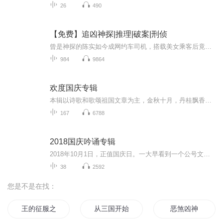
26
490
【免费】追凶神探|推理|破案|刑侦
曾是神探的陈实如今成网约车司机，搭载美女乘客后竟卷入杀人案。警方展开调查，林秋浦、林冬雪兄妹也参与其中。案件扑朔迷离，陈实身份成谜，他能否洗清嫌疑，真相又将如何？
984
9864
欢度国庆专辑
本辑以诗歌和歌颂祖国文章为主，金秋十月，丹桂飘香，在这个充满丰收喜悦的季节里，我们满怀激动和自豪，迎来了中华人民共和国76周年华诞。这不仅是一个庄重的纪念日，更是全体中华儿女共同欢庆的盛大的节日，承载着深厚的民族情感和历史意义.
167
6788
2018国庆吟诵专辑
2018年10月1日，正值国庆日。一大早看到一个公号文章，正是文天祥的《己卯十月一日至燕越五日罹狴犴有感而赋》。当然，彼十一非当今的十一。不过数字的巧合还是让人感触，今天拿来读一读，体味一番历史英杰的民族情怀，恰也当时。 根据诗题来看，这组诗是写于十月一日至十月五日之间，是文天祥被俘之后所作，这些诗作不仅有凛凛正气，更也能看的到他百端交集的复杂情感。另一首于右任先生的《望大陆》，微信公号有称《望乡》，一句“山之上国之殇”荡气回肠，一并兴起拿来读了一读。仓促间多有瑕疵...
38
2592
您是不是在找：
王的征服之路
从三国开始征服
恶煞凶神