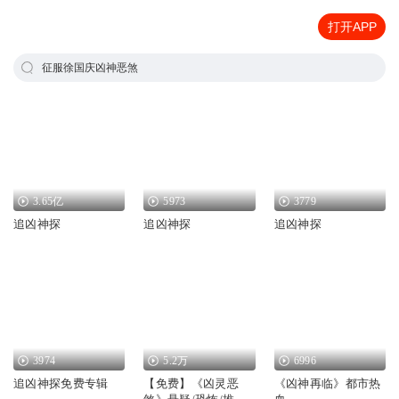
打开APP
征服徐国庆凶神恶煞
3.65亿
5973
3779
追凶神探
追凶神探
追凶神探
3974
5.2万
6996
追凶神探免费专辑
【免费】《凶灵恶
《凶神再临》都市热