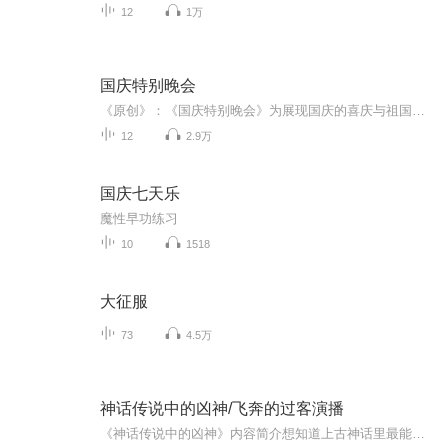
12
1万
国庆特别晚会
《原创》：《国庆特别晚会》为展现国庆的喜庆与祖国的深情我将以具体的场景切入从清晨升旗的庄严到街头巷尾的欢庆到历史与当下的交融，用优美的笔触传递对祖国的热爱与自豪！用诗歌和情感美文形式，歌颂祖国的繁荣富强，祝人民幸福安康！
12
2.9万
国庆七天乐
魔性早功练习
10
1518
大征服
73
4.5万
神话传说中的凶神/飞奔的过客演播
《神话传说中的凶神》内容简介想知道上古神话里最能打的神仙天团都有谁？看到黄帝挥剑斩蚩尤时，你就知道战帝到底多能打？祝融的烈火能烧穿九重天，句芒的草木神通能困死魔神，这战力配置简直离谱！但你以为战神只有爷们？错了！九天玄女的兵书能定乾坤，...