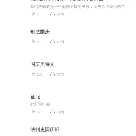
我们的民族是一个坚韧不拔的民族，历史给予我们的苦难都变成了闪着金光的勋章！我们的国家是一个龙腾虎跃的国家，那条巨龙正以不可阻挡之势崛起于神奇的东方！------------------------------------------------值此祖国70周年华诞之际，领先声创以诗歌向祖国献礼！用我们的声音、用我们的热血、用我们的灵魂诵读经典爱国篇章，歌颂我们的祖国！永远繁荣富强！
8
6076
刑法国庆
26
1.7万
国庆美诗文
108
4173
征服
孙红雷征服
17
2.8万
法制史国庆班